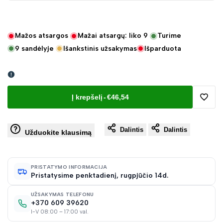
Mažos atsargos
Mažai atsargų: liko
9
Turime
9
sandėlyje
Išankstinis užsakymas
Išparduota
Į krepšelį
-
€46,54
Pridėt
Dalintis
Dalintis
į
Užduokite klausimą
norų
PRISTATYMO INFORMACIJA
Pristatysime penktadienį, rugpjūčio 14d.
sąraš
UŽSAKYMAS TELEFONU
+370 609 39620
I-V 08:00 – 17:00 val.