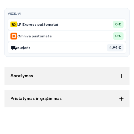
VEŽĖJAI
0 €
LP Express paštomatai
0 €
Omniva paštomatai
4,99 €
Kurjeris
Aprašymas
Pristatymas ir grąžinimas