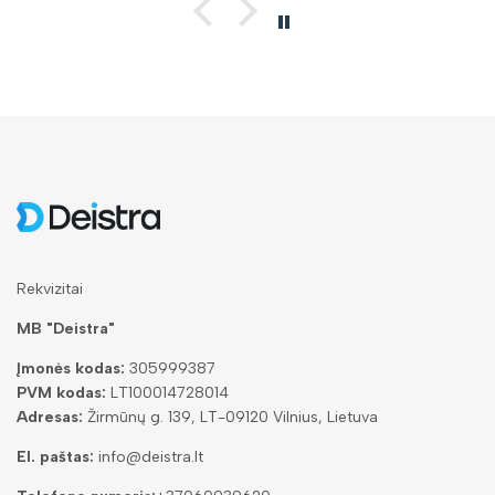
Rekvizitai
MB "Deistra"
Įmonės kodas:
305999387
PVM kodas:
LT100014728014
Adresas:
Žirmūnų g. 139, LT-09120 Vilnius, Lietuva
El. paštas:
info@deistra.lt