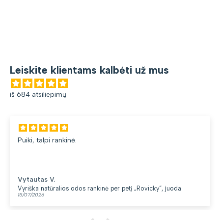
Leiskite klientams kalbėti už mus
iš 684 atsiliepimų
Puiki, talpi rankinė.
Vytautas V.
Vyriška natūralios odos rankinė per petį „Rovicky“, juoda
15/07/2026