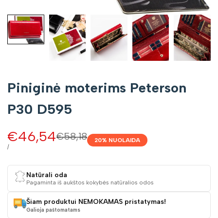
Piniginė moterims Peterson
P30 D595
Pardavimo
€46,54
Įprasta
€58,18
20
% NUOLAIDA
kaina
kaina
VIENETO
/
KAINA
Natūrali oda
Pagaminta iš aukštos kokybės natūralios odos
Šiam produktui NEMOKAMAS pristatymas!
Galioja paštomatams