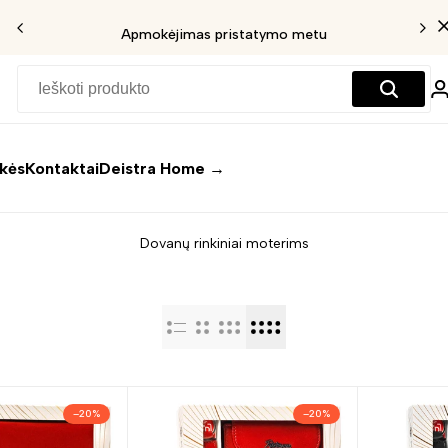
Išpardavimas iki 30%
ekės
Kontaktai
Deistra Home →
Dovanų rinkiniai moterims
–
20
%
–
20
%