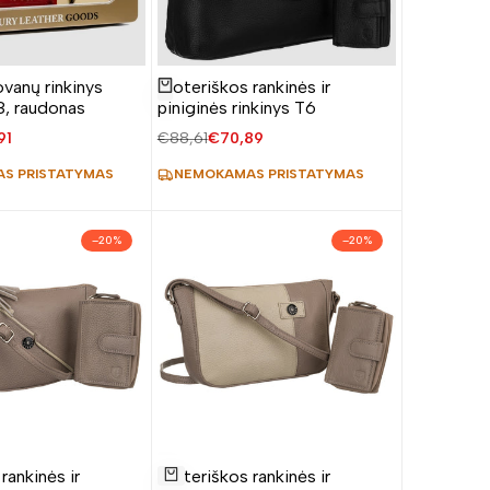
ovanų rinkinys
Moteriškos rankinės ir
Žiūrėti produktą
, raudonas
piniginės rinkinys T6
avimo
91
Įprasta
€88,61
Pardavimo
€70,89
kaina
kaina
S PRISTATYMAS
NEMOKAMAS PRISTATYMAS
–
20
%
–
20
%
Pridėti
rankinės ir
Moteriškos rankinės ir
į