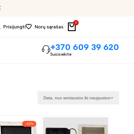
Patogus 14d. grąžinimas
0
Prisijungti
Norų sąrašas
+370 609 39 620
Susisiekite
Data, nuo seniausios iki naujausios
–
20
%