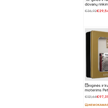
į
Į krepšelį
dovanų rinki
norų
Įprasta
€36,92
Parda
€29,5
sąrašą
kaina
kaina
Iš
Piniginės ir k
Žiūrėti produktą
moterims Pe
Įprasta
€121,64
Parda
€97,31
kaina
kaina
NEMOKAMAS