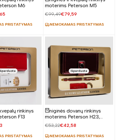
eterson M6
moterims Peterson M5
avimo
65
Įprasta
€99,49
Pardavimo
€79,59
a
kaina
kaina
S PRISTATYMAS
NEMOKAMAS PRISTATYMAS
Išparduota
Išparduota
 kvepalų rinkinys
Piniginės dovanų rinkinys
Žiūrėti produktą
eterson F13
moterims Peterson H23,
violetinis
avimo
3
Įprasta
€53,22
Pardavimo
€42,58
kaina
kaina
S PRISTATYMAS
NEMOKAMAS PRISTATYMAS