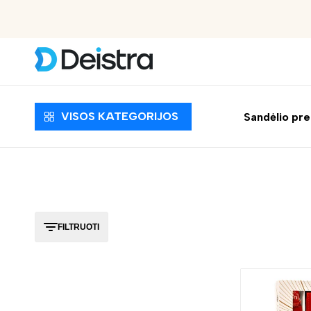
EUR
Apmokėjimas pristatymo metu
VISOS KATEGORIJOS
Sandėlio pr
FILTRUOTI