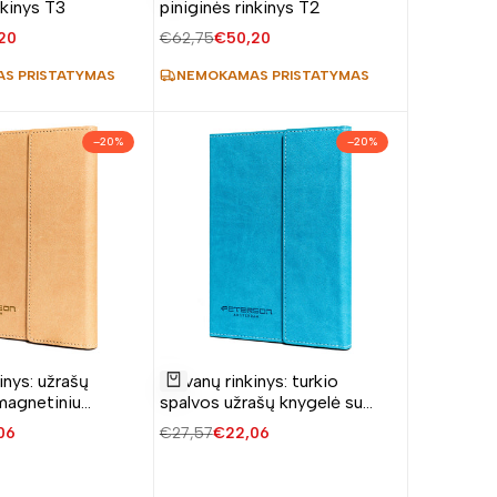
Į krepšelį
nkinys T3
piniginės rinkinys T2
norų
avimo
20
Įprasta
€62,75
Pardavimo
€50,20
sąrašą
kaina
kaina
S PRISTATYMAS
NEMOKAMAS PRISTATYMAS
–
20
%
–
20
%
Pridėti
inys: užrašų
Dovanų rinkinys: turkio
į
Į krepšelį
magnetiniu
spalvos užrašų knygelė su
norų
juodas rašiklis
magnetiniu užsegimu ir juodas
avimo
06
Įprasta
€27,57
Pardavimo
€22,06
rašiklis
sąrašą
kaina
kaina