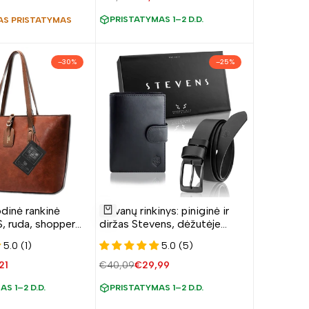
kaina
kaina
PRISTATYMAS 1–2 D.D.
S PRISTATYMAS
–
30
%
–
25
%
Pridėti
dinė rankinė
Dovanų rinkinys: piniginė ir
į
Pridėti
ruda, shopper
diržas Stevens, dėžutėje
norų
326A
5.0 (1)
5.0 (5)
sąrašą
avimo
21
Įprasta
€40,09
Pardavimo
€29,99
a
kaina
kaina
S 1–2 D.D.
PRISTATYMAS 1–2 D.D.