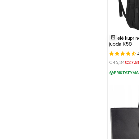
Pridėti
Didelė kuprin
į
Į krepšelį
juoda K58
norų
sąrašą
Įprasta
€46,34
Parda
€27,8
kaina
kaina
PRISTATYMAS