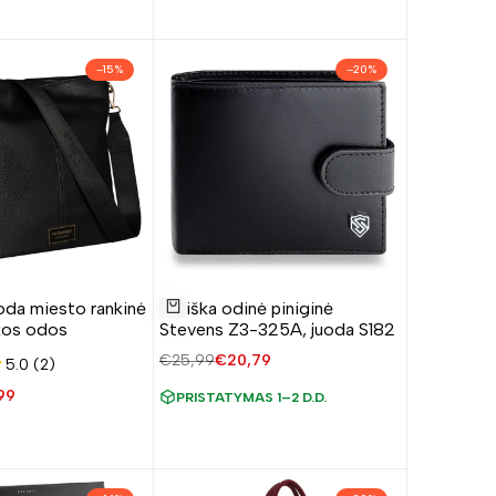
–
15
%
–
20
%
Pridėti
oda miesto rankinė
Vyriška odinė piniginė
į
Į krepšelį
kos odos
Stevens Z3-325A, juoda S182
norų
Įprasta
€25,99
Pardavimo
€20,79
5.0 (2)
sąrašą
kaina
kaina
avimo
99
PRISTATYMAS 1–2 D.D.