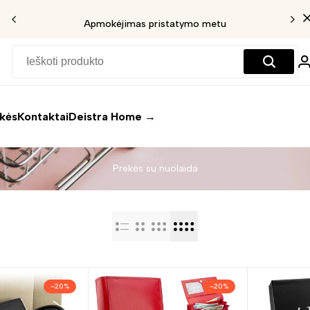
Išpardavimas iki 30%
ekės
Kontaktai
Deistra Home →
Prekės su nuolaida
–
20
%
–
20
%