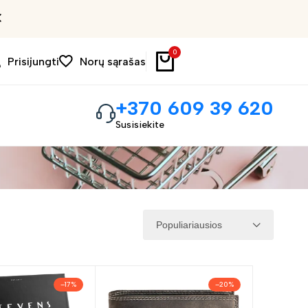
Patogus 14d. grąžinimas
0
Prisijungti
Norų sąrašas
+370 609 39 620
Susisiekite
Populiariausios
–
17
%
–
20
%