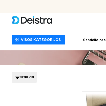
 EUR
Apmokėjimas pristatymo metu
VISOS KATEGORIJOS
Sandėlio pr
FILTRUOTI