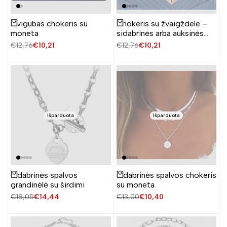
Dvigubas chokeris su
Chokeris su žvaigždele –
Žiūrėti produktą
Žiūrėti produktą
moneta
sidabrinės arba auksinės
spalvos
Įprasta
€12,76
Pardavimo
€10,21
Įprasta
€12,76
Pardavimo
€10,21
kaina
kaina
kaina
kaina
Išparduota
Išparduota
Sidabrinės spalvos
Sidabrinės spalvos chokeris
Žiūrėti produktą
Žiūrėti produktą
grandinėlė su širdimi
su moneta
Įprasta
€18,05
Pardavimo
€14,44
Įprasta
€13,00
Pardavimo
€10,40
kaina
kaina
kaina
kaina