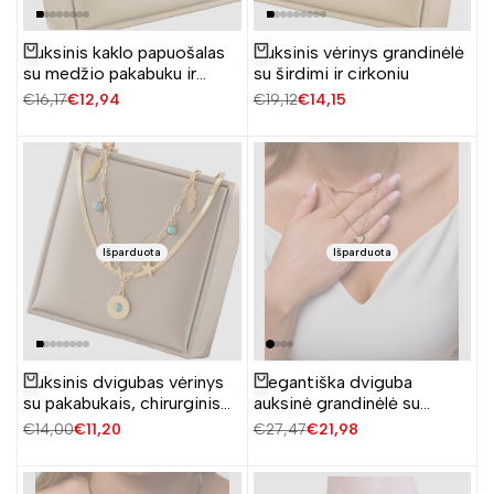
Auksinis kaklo papuošalas
Auksinis vėrinys grandinėlė
Žiūrėti produktą
Žiūrėti produktą
su medžio pakabuku ir
su širdimi ir cirkoniu
cirkoniais
Įprasta
€16,17
Pardavimo
€12,94
Įprasta
€19,12
Pardavimo
€14,15
kaina
kaina
kaina
kaina
Išparduota
Išparduota
Auksinis dvigubas vėrinys
Elegantiška dviguba
Žiūrėti produktą
Žiūrėti produktą
su pakabukais, chirurginis
auksinė grandinėlė su
plienas
širdelėmis, chirurginis
Įprasta
€14,00
Pardavimo
€11,20
Įprasta
€27,47
Pardavimo
€21,98
plienas
kaina
kaina
kaina
kaina