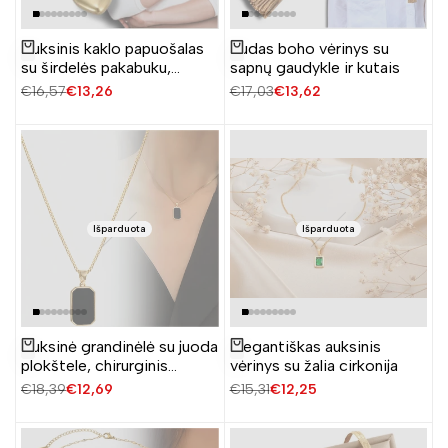
Auksinis kaklo papuošalas
Rudas boho vėrinys su
Žiūrėti produktą
Žiūrėti produktą
su širdelės pakabuku,
sapnų gaudykle ir kutais
chirurginis plienas
Įprasta
€16,57
Pardavimo
€13,26
Įprasta
€17,03
Pardavimo
€13,62
kaina
kaina
kaina
kaina
Išparduota
Išparduota
Norite sutaupyti 5%
pirmam užsakymui?
Auksinė grandinėlė su juoda
Elegantiškas auksinis
Žiūrėti produktą
Žiūrėti produktą
Taip, noriu sutaupyti 5%
plokštele, chirurginis
vėrinys su žalia cirkonija
plienas
Įprasta
€18,39
Pardavimo
€12,69
Įprasta
€15,31
Pardavimo
€12,25
kaina
kaina
kaina
kaina
Ne, ačiū