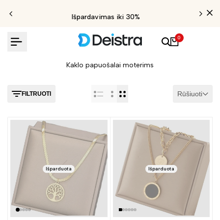
Išpardavimas iki 30%
0
Kaklo papuošalai moterims
Rūšiuoti
FILTRUOTI
Išparduota
Išparduota