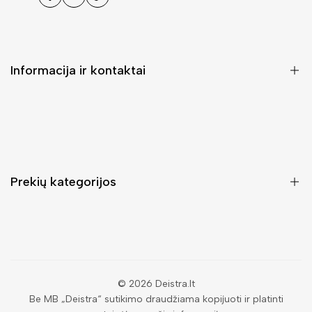
Facebook
Instagramas
Tiktok
Informacija ir kontaktai
DUK (Dažniausiai užduodami klausimai)
Pristatymas ir grąžinimas
Kontaktai
Prekių kategorijos
Mano paskyra
Pirkimo sąlygos ir taisyklės
Rankinės moterims
Atsisakyti užsakymo
Piniginės moterims
Privatumo politika
Kuprinės moterims
Paieška
© 2026
Deistra.lt
Be MB „Deistra“ sutikimo draudžiama kopijuoti ir platinti
Vyriškos piniginės