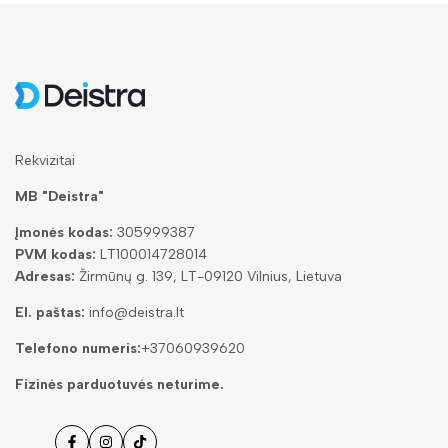
Rekvizitai
MB "Deistra"
Įmonės kodas:
305999387
PVM kodas:
LT100014728014
Adresas:
Žirmūnų g. 139, LT-09120 Vilnius, Lietuva
El. paštas:
info@deistra.lt
Telefono numeris:
+37060939620
Fizinės parduotuvės neturime.