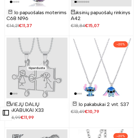
Pridėti
Kaklo papuošalas moterims
Auksinių papuošalų rinkinys
Žiūrėti produktą
į
Į krepšelį
C68 N196
A42
norų
Įprasta
€14,21
Pardavimo
€11,37
Įprasta
€18,84
Pardavimo
€15,07
sąrašą
kaina
kaina
kaina
kaina
–
20
%
Išparduota
Pridėti
DVIEJŲ DALIŲ
Kaklo pakabukai 2 vnt. S37
Žiūrėti produktą
į
Į krepšelį
PAKABUKAI X33
Įprasta
€13,49
Pardavimo
€10,79
norų
kaina
kaina
Įprasta
€14,99
Pardavimo
€11,99
sąrašą
kaina
kaina
–
20
%