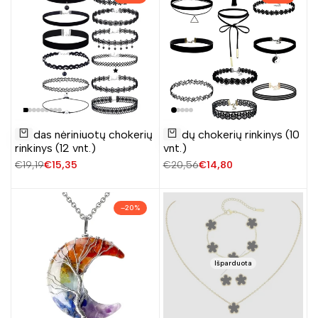
Pridėti
Pridėti
Juodas nėriniuotų chokerių
Juodų chokerių rinkinys (10
į
į
Į krepšelį
Į krepšelį
rinkinys (12 vnt.)
vnt.)
norų
norų
Įprasta
€19,19
Pardavimo
€15,35
Įprasta
€20,56
Pardavimo
€14,80
sąrašą
sąrašą
kaina
kaina
kaina
kaina
–
20
%
Išparduota