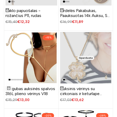
Kaklo papuošalas -
Širdelės Pakabukas,
Žiūrėti produktą
Žiūrėti produktą
rožančius P11, rudas
Paauksuotas 14k Auksu, Su
Cirkoniais NST2112
Įprasta
€15,40
Pardavimo
€12,32
Įprasta
€16,99
Pardavimo
€11,89
kaina
kaina
kaina
kaina
–
15
%
Išparduota
Pridėti
Dvigubas auksinės spalvos
Auksinis vėrinys su
Žiūrėti produktą
į
Į krepšelį
316L plieno vėrinys V18
cirkoniais ir keturlape
norų
dobele, chirurginis plienas
Įprasta
€15,29
Pardavimo
€13,00
Įprasta
€17,03
Pardavimo
€13,62
sąrašą
kaina
kaina
kaina
kaina
–
20
%
–
28
%