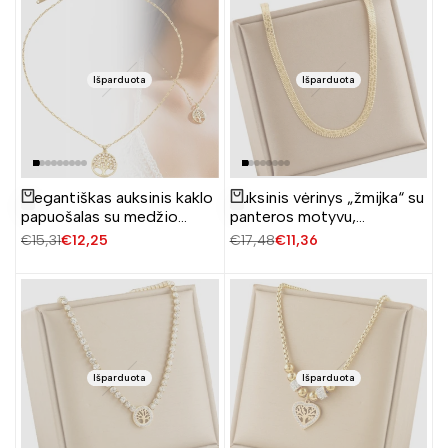
Išparduota
Išparduota
Elegantiškas auksinis kaklo
Auksinis vėrinys „žmijka“ su
Žiūrėti produktą
Žiūrėti produktą
papuošalas su medžio
panteros motyvu,
pakabuku
chirurginis plienas
Įprasta
€15,31
Pardavimo
€12,25
Įprasta
€17,48
Pardavimo
€11,36
kaina
kaina
kaina
kaina
Išparduota
Išparduota