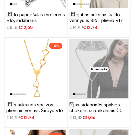
Pridėti
Pridėti
Kaklo papuošalas moterims
Dvigubas auksinis kaklo
į
į
Į krepšelį
Į krepšelį
B16, sidabrinis
vėrinys iš 316L plieno V17
norų
norų
Įprasta
€15,81
Pardavimo
€12,65
Įprasta
€14,99
Pardavimo
€12,74
sąrašą
sąrašą
kaina
kaina
kaina
kaina
–
15
%
Išparduota
Pridėti
Ilgas auksinės spalvos
Ilgas sidabrinės spalvos
Žiūrėti produktą
į
Į krepšelį
plieninis vėrinys Širdys V16
chokeris su cirkoniais (10
norų
eilių)
Įprasta
€14,99
Pardavimo
€12,74
Įprasta
€13,83
Pardavimo
€11,06
sąrašą
kaina
kaina
kaina
kaina