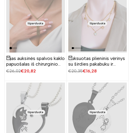
Išparduota
Išparduota
Ilgas auksinės spalvos kaklo
Auksuotas plieninis vėrinys
Žiūrėti produktą
Žiūrėti produktą
papuošalas iš chirurginio
su širdies pakabuku ir
plieno
cirkoniais
Įprasta
€26,02
Pardavimo
€20,82
Įprasta
€20,35
Pardavimo
€16,28
kaina
kaina
kaina
kaina
Išparduota
Išparduota