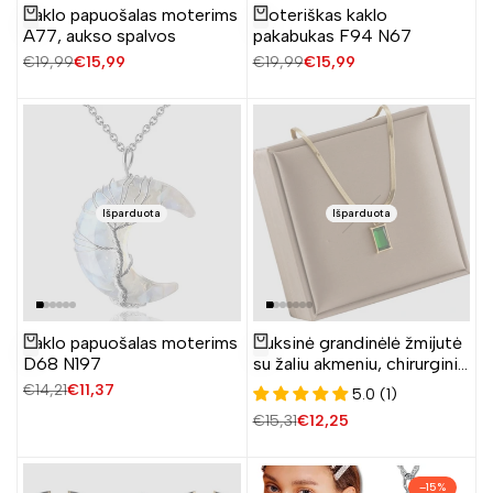
Kaklo papuošalas moterims
Moteriškas kaklo
Žiūrėti produktą
Žiūrėti produktą
A77, aukso spalvos
pakabukas F94 N67
Įprasta
€19,99
Pardavimo
€15,99
Įprasta
€19,99
Pardavimo
€15,99
kaina
kaina
kaina
kaina
Išparduota
Išparduota
Kaklo papuošalas moterims
Auksinė grandinėlė žmijutė
Žiūrėti produktą
Žiūrėti produktą
D68 N197
su žaliu akmeniu, chirurginis
plienas
Įprasta
€14,21
Pardavimo
€11,37
5.0 (1)
kaina
kaina
Įprasta
€15,31
Pardavimo
€12,25
kaina
kaina
–
15
%