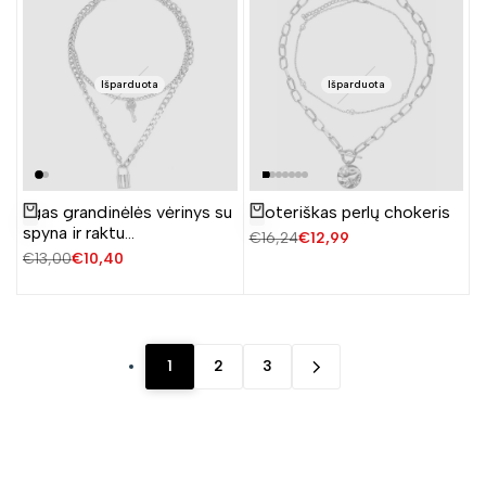
Išparduota
Išparduota
Ilgas grandinėlės vėrinys su
Moteriškas perlų chokeris
Žiūrėti produktą
Žiūrėti produktą
spyna ir raktu
Įprasta
€16,24
Pardavimo
€12,99
(auks./sidabr.)
kaina
kaina
Įprasta
€13,00
Pardavimo
€10,40
kaina
kaina
1
2
3