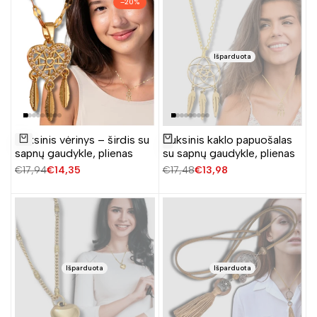
–
20
%
Išparduota
Pridėti
Auksinis vėrinys – širdis su
Auksinis kaklo papuošalas
Žiūrėti produktą
į
Į krepšelį
sapnų gaudykle, plienas
su sapnų gaudykle, plienas
norų
Įprasta
€17,94
Pardavimo
€14,35
Įprasta
€17,48
Pardavimo
€13,98
sąrašą
kaina
kaina
kaina
kaina
Išparduota
Išparduota