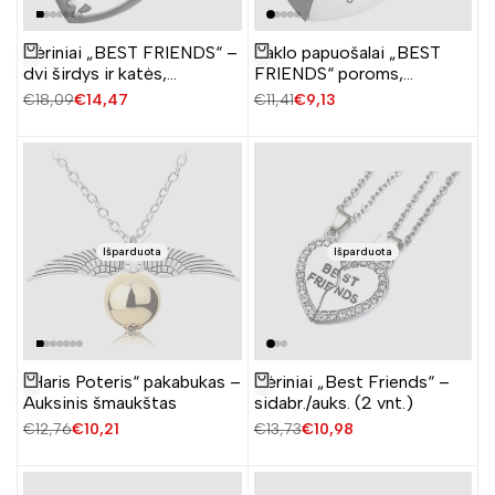
Vėriniai „BEST FRIENDS“ –
Kaklo papuošalai „BEST
Žiūrėti produktą
Žiūrėti produktą
dvi širdys ir katės,
FRIENDS“ poroms,
chirurginis plienas (2 vnt.)
chirurginis plienas (2 vnt.)
Įprasta
€18,09
Pardavimo
€14,47
Įprasta
€11,41
Pardavimo
€9,13
kaina
kaina
kaina
kaina
Išparduota
Išparduota
„Haris Poteris“ pakabukas –
Vėriniai „Best Friends“ –
Žiūrėti produktą
Žiūrėti produktą
Auksinis šmaukštas
sidabr./auks. (2 vnt.)
Įprasta
€12,76
Pardavimo
€10,21
Įprasta
€13,73
Pardavimo
€10,98
kaina
kaina
kaina
kaina