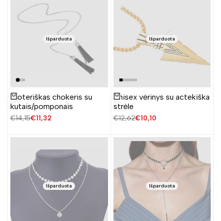
Išparduota
Išparduota
Moteriškas chokeris su
Unisex vėrinys su actekiška
Žiūrėti produktą
Žiūrėti produktą
kutais/pomponais
strėle
Įprasta
€14,15
Pardavimo
€11,32
Įprasta
€12,62
Pardavimo
€10,10
kaina
kaina
kaina
kaina
Išparduota
Išparduota