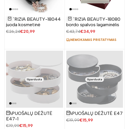
Pridėti
Pridėti
PATRIZIA BEAUTY-18044
PATRIZIA BEAUTY-18080
į
į
Į krepšelį
Į krepšelį
juoda kosmetinė
bordo spalvos lagaminėlis
norų
norų
Įprasta
€26,24
Pardavimo
€20,99
Įprasta
€43,74
Pardavimo
€34,99
sąrašą
sąrašą
kaina
kaina
kaina
kaina
NEMOKAMAS PRISTATYMAS
Išparduota
Išparduota
PAPUOŠALŲ DĖŽUTĖ
PAPUOŠALŲ DĖŽUTĖ E47
Žiūrėti produktą
Žiūrėti produktą
E47-1
Įprasta
€19,99
Pardavimo
€15,99
kaina
kaina
Įprasta
€19,99
Pardavimo
€15,99