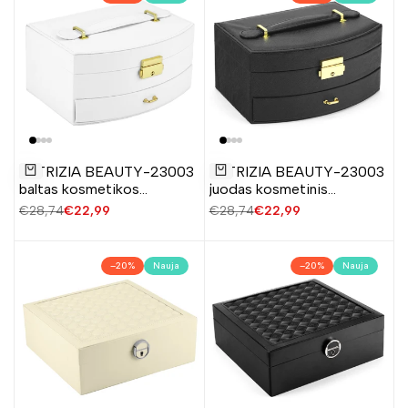
Pridėti
Pridėti
PATRIZIA BEAUTY-23003
PATRIZIA BEAUTY-23003
į
į
Į krepšelį
Į krepšelį
baltas kosmetikos
juodas kosmetinis
norų
norų
lagaminėlis
lagaminėlis
Įprasta
€28,74
Pardavimo
€22,99
Įprasta
€28,74
Pardavimo
€22,99
sąrašą
sąrašą
kaina
kaina
kaina
kaina
–
20
%
Nauja
–
20
%
Nauja