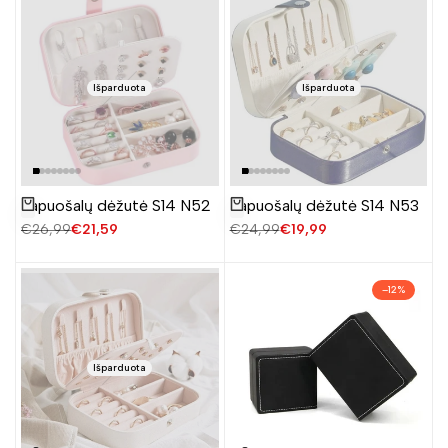
Išparduota
Išparduota
Papuošalų dėžutė S14 N52
Papuošalų dėžutė S14 N53
Žiūrėti produktą
Žiūrėti produktą
Įprasta
€26,99
Pardavimo
€21,59
Įprasta
€24,99
Pardavimo
€19,99
kaina
kaina
kaina
kaina
–
12
%
Išparduota