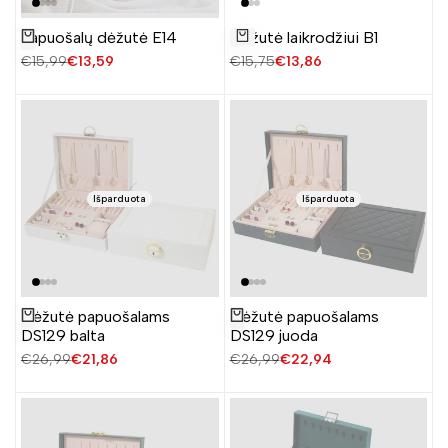
Pridėti
Papuošalų dėžutė E14
Dėžutė laikrodžiui B1
Žiūrėti produktą
į
Į krepšelį
Įprasta
€15,99
Pardavimo
€13,59
Įprasta
€15,75
Pardavimo
€13,86
norų
kaina
kaina
kaina
kaina
sąrašą
Išparduota
Išparduota
Dėžutė papuošalams
Dėžutė papuošalams
Žiūrėti produktą
Žiūrėti produktą
DS129 balta
DS129 juoda
Įprasta
€26,99
Pardavimo
€21,86
Įprasta
€26,99
Pardavimo
€22,94
kaina
kaina
kaina
kaina