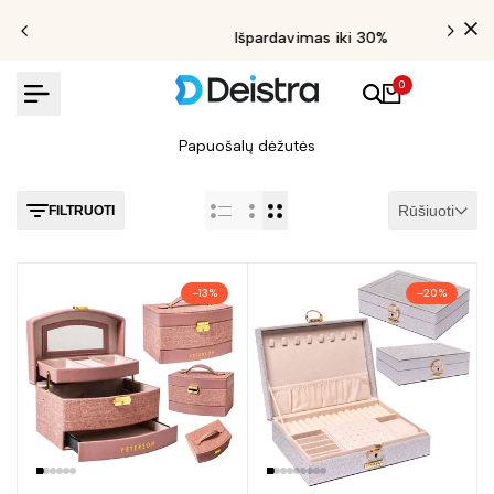
Išpardavimas iki 30%
0
Papuošalų dėžutės
Rūšiuoti
FILTRUOTI
–
13
%
–
20
%