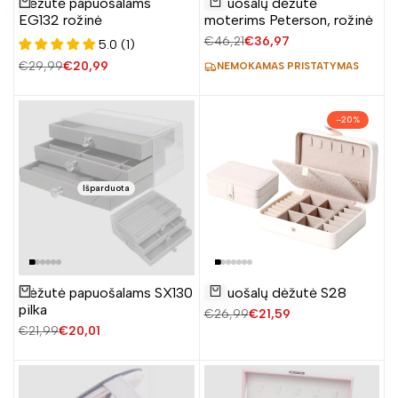
Dėžutė papuošalams
Papuošalų dėžutė
Žiūrėti produktą
į
Į krepšelį
EG132 rožinė
moterims Peterson, rožinė
norų
Įprasta
€46,21
Pardavimo
€36,97
5.0 (1)
sąrašą
kaina
kaina
Įprasta
€29,99
Pardavimo
€20,99
NEMOKAMAS PRISTATYMAS
kaina
kaina
–
20
%
Išparduota
Pridėti
Dėžutė papuošalams SX130
Papuošalų dėžutė S28
Žiūrėti produktą
į
Į krepšelį
pilka
Įprasta
€26,99
Pardavimo
€21,59
norų
kaina
kaina
Įprasta
€21,99
Pardavimo
€20,01
sąrašą
kaina
kaina