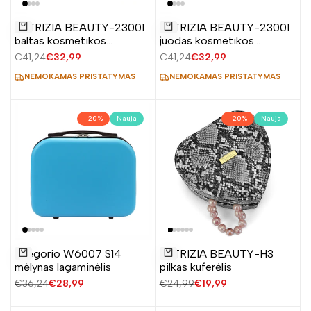
Pridėti
Pridėti
PATRIZIA BEAUTY-23001
PATRIZIA BEAUTY-23001
į
į
Į krepšelį
Į krepšelį
baltas kosmetikos
juodas kosmetikos
norų
norų
lagaminėlis
lagaminėlis
Įprasta
€41,24
Pardavimo
€32,99
Įprasta
€41,24
Pardavimo
€32,99
sąrašą
sąrašą
kaina
kaina
kaina
kaina
NEMOKAMAS PRISTATYMAS
NEMOKAMAS PRISTATYMAS
–
20
%
Nauja
–
20
%
Nauja
Pridėti
Pridėti
Gregorio W6007 S14
PATRIZIA BEAUTY-H3
į
į
Į krepšelį
Į krepšelį
mėlynas lagaminėlis
pilkas kuferėlis
norų
norų
Įprasta
€36,24
Pardavimo
€28,99
Įprasta
€24,99
Pardavimo
€19,99
sąrašą
sąrašą
kaina
kaina
kaina
kaina