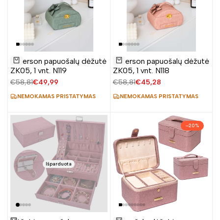
Pridėti
Pridėti
Peterson papuošalų dėžutė
Peterson papuošalų dėžutė
į
į
Į krepšelį
Į krepšelį
ZK05, 1 vnt. N119
ZK05, 1 vnt. N118
norų
norų
Įprasta
€58,81
Pardavimo
€49,99
Įprasta
€58,81
Pardavimo
€45,28
sąrašą
sąrašą
kaina
kaina
kaina
kaina
NEMOKAMAS PRISTATYMAS
NEMOKAMAS PRISTATYMAS
–
20
%
Išparduota
Pridėti