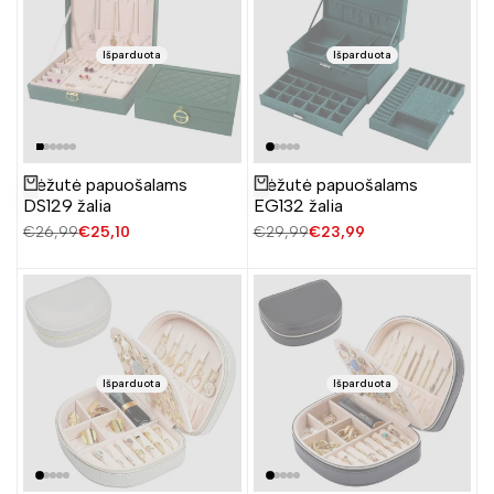
Išparduota
Išparduota
Dėžutė papuošalams
Dėžutė papuošalams
Žiūrėti produktą
Žiūrėti produktą
DS129 žalia
EG132 žalia
Įprasta
€26,99
Pardavimo
€25,10
Įprasta
€29,99
Pardavimo
€23,99
kaina
kaina
kaina
kaina
Išparduota
Išparduota