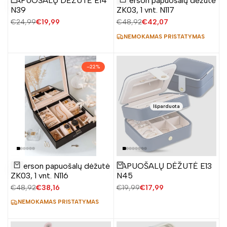
PAPUOŠALŲ DĖŽUTĖ E14
Peterson papuošalų dėžutė
Žiūrėti produktą
į
Į krepšelį
N39
ZK03, 1 vnt. N117
norų
Įprasta
€24,99
Pardavimo
€19,99
Įprasta
€48,92
Pardavimo
€42,07
sąrašą
kaina
kaina
kaina
kaina
NEMOKAMAS PRISTATYMAS
–
22
%
Išparduota
Pridėti
Peterson papuošalų dėžutė
PAPUOŠALŲ DĖŽUTĖ E13
Žiūrėti produktą
į
Į krepšelį
ZK03, 1 vnt. N116
N45
norų
Įprasta
€48,92
Pardavimo
€38,16
Įprasta
€19,99
Pardavimo
€17,99
sąrašą
kaina
kaina
kaina
kaina
NEMOKAMAS PRISTATYMAS