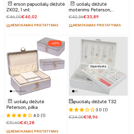
Pridėti
Pridėti
Peterson papuošalų dėžutė
Papuošalų dėžutė
į
į
Į krepšelį
Į krepšelį
ZK02, 1 vnt.
moterims Peterson,
norų
norų
sidabrinė
Įprasta
€46,00
Pardavimo
€40,02
Įprasta
€42,36
Pardavimo
€33,89
sąrašą
sąrašą
kaina
kaina
kaina
kaina
NEMOKAMAS PRISTATYMAS
NEMOKAMAS PRISTATYMAS
–
20
%
Išparduota
Pridėti
Papuošalų dėžutė
Papuošalų dėžutė T32
Žiūrėti produktą
į
Į krepšelį
Peterson, pilka
3.0 (1)
norų
4.0 (1)
Įprasta
€24,00
Pardavimo
€18,96
sąrašą
kaina
kaina
Įprasta
€51,60
Pardavimo
€41,28
kaina
kaina
NEMOKAMAS PRISTATYMAS