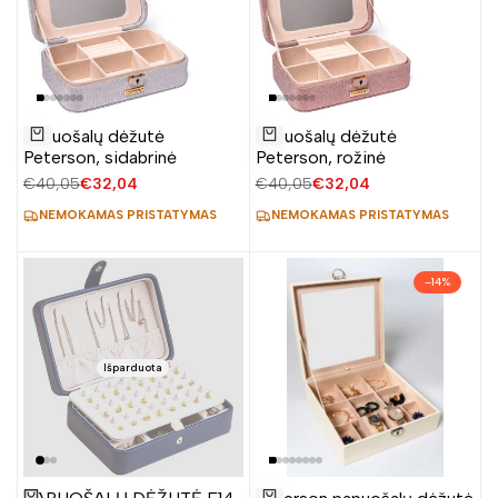
Pridėti
Pridėti
Papuošalų dėžutė
Papuošalų dėžutė
į
į
Į krepšelį
Į krepšelį
Peterson, sidabrinė
Peterson, rožinė
norų
norų
Įprasta
€40,05
Pardavimo
€32,04
Įprasta
€40,05
Pardavimo
€32,04
sąrašą
sąrašą
kaina
kaina
kaina
kaina
NEMOKAMAS PRISTATYMAS
NEMOKAMAS PRISTATYMAS
–
14
%
Išparduota
Pridėti