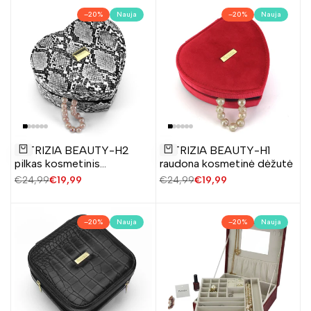
–
20
%
Nauja
–
20
%
Nauja
Pridėti
Pridėti
PATRIZIA BEAUTY-H2
PATRIZIA BEAUTY-H1
į
į
Į krepšelį
Į krepšelį
pilkas kosmetinis
raudona kosmetinė dėžutė
norų
norų
lagaminėlis
Įprasta
€24,99
Pardavimo
€19,99
Įprasta
€24,99
Pardavimo
€19,99
sąrašą
sąrašą
kaina
kaina
kaina
kaina
–
20
%
Nauja
–
20
%
Nauja