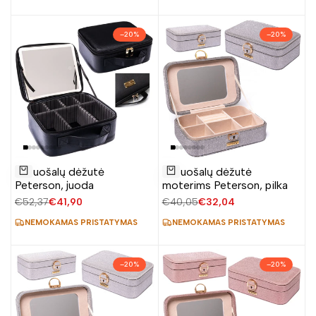
kaina
kaina
–
20
%
–
20
%
Pridėti
Pridėti
Papuošalų dėžutė
Papuošalų dėžutė
į
į
Į krepšelį
Į krepšelį
Peterson, juoda
moterims Peterson, pilka
norų
norų
Įprasta
€52,37
Pardavimo
€41,90
Įprasta
€40,05
Pardavimo
€32,04
sąrašą
sąrašą
kaina
kaina
kaina
kaina
NEMOKAMAS PRISTATYMAS
NEMOKAMAS PRISTATYMAS
–
20
%
–
20
%