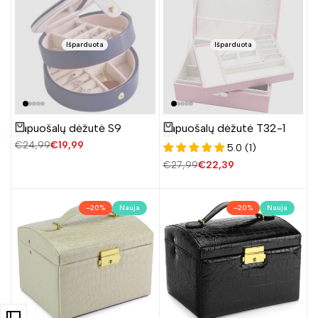
Išparduota
Išparduota
Papuošalų dėžutė S9
Papuošalų dėžutė T32-1
Žiūrėti produktą
Žiūrėti produktą
Įprasta
€24,99
Pardavimo
€19,99
5.0 (1)
kaina
kaina
Įprasta
€27,99
Pardavimo
€22,39
kaina
kaina
–
20
%
Nauja
–
20
%
Nauja