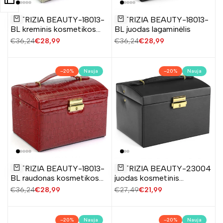
Pridėti
Pridėti
PATRIZIA BEAUTY-18013-
PATRIZIA BEAUTY-18013-
į
į
Į krepšelį
Į krepšelį
BL kreminis kosmetikos
BL juodas lagaminėlis
norų
norų
lagaminėlis
Įprasta
€36,24
Pardavimo
€28,99
Įprasta
€36,24
Pardavimo
€28,99
sąrašą
sąrašą
kaina
kaina
kaina
kaina
–
20
%
Nauja
–
20
%
Nauja
Pridėti
Pridėti
PATRIZIA BEAUTY-18013-
PATRIZIA BEAUTY-23004
į
į
Į krepšelį
Į krepšelį
BL raudonas kosmetikos
juodas kosmetinis
norų
norų
lagaminėlis
lagaminėlis
Įprasta
€36,24
Pardavimo
€28,99
Įprasta
€27,49
Pardavimo
€21,99
sąrašą
sąrašą
kaina
kaina
kaina
kaina
–
20
%
Nauja
–
20
%
Nauja