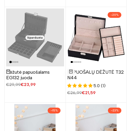
–
20
%
Išparduota
Pridėti
Dėžutė papuošalams
PAPUOŠALŲ DĖŽUTĖ T32
Žiūrėti produktą
į
Į krepšelį
EG132 juoda
N44
norų
Įprasta
€29,99
Pardavimo
€23,99
5.0 (1)
sąrašą
kaina
kaina
Įprasta
€26,99
Pardavimo
€21,59
kaina
kaina
–
15
%
–
23
%