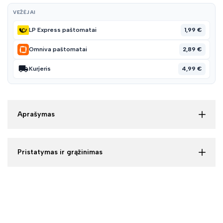
VEŽĖJAI
1,99 €
LP Express paštomatai
2,89 €
Omniva paštomatai
4,99 €
Kurjeris
Aprašymas
Pristatymas ir grąžinimas