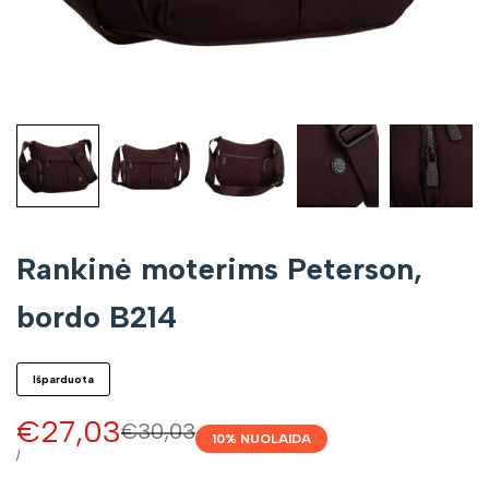
Rankinė moterims Peterson,
bordo B214
Išparduota
Pardavimo
€27,03
Įprasta
€30,03
10
% NUOLAIDA
kaina
kaina
VIENETO
/
KAINA