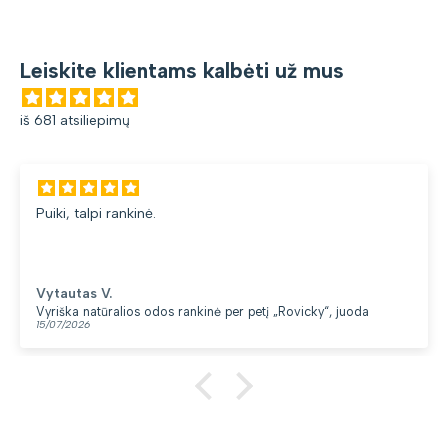
Leiskite klientams kalbėti už mus
iš 681 atsiliepimų
Puiki, talpi rankinė.
Vytautas V.
Vyriška natūralios odos rankinė per petį „Rovicky“, juoda
15/07/2026