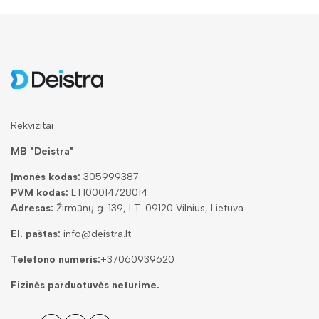
Rekvizitai
MB "Deistra"
Įmonės kodas:
305999387
PVM kodas:
LT100014728014
Adresas:
Žirmūnų g. 139, LT-09120 Vilnius, Lietuva
El. paštas:
info@deistra.lt
Telefono numeris:
+37060939620
Fizinės parduotuvės neturime.