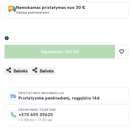
Nemokamas pristatymas nuo 30 €
Galioja paštomatams
Išparduota
-
€27,03
Pridėt
Dalintis
Dalintis
į
norų
PRISTATYMO INFORMACIJA
Pristatysime penktadienį, rugpjūčio 14d.
sąraš
UŽSAKYMAS TELEFONU
+370 609 39620
I-V 08:00 – 17:00 val.