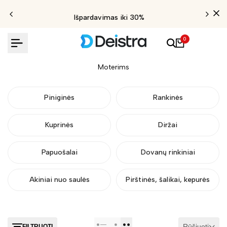
Išpardavimas iki 30%
0
Moterims
Piniginės
Rankinės
Kuprinės
Diržai
Papuošalai
Dovanų rinkiniai
Akiniai nuo saulės
Pirštinės, šalikai, kepurės
Rūšiuoti
FILTRUOTI