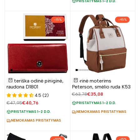
PRISTATYMAS 1–2 D.D.
–
15
%
–
45
%
Pridėti
Pridėti
Moteriška odinė piniginė,
Kuprinė moterims
į
į
Į krepšelį
Į krepšelį
raudona D1801
Peterson, smėlio ruda K53
norų
norų
Įprasta
€63,78
Pardavimo
€35,08
4.5 (2)
sąrašą
sąrašą
kaina
kaina
Įprasta
€47,95
Pardavimo
€40,76
PRISTATYMAS 1–2 D.D.
kaina
kaina
PRISTATYMAS 1–2 D.D.
NEMOKAMAS PRISTATYMAS
NEMOKAMAS PRISTATYMAS
–
30
%
–
15
%