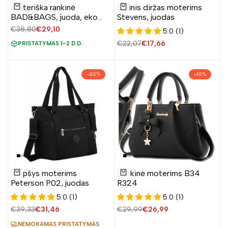
Pridėti
Pridėti
Moteriška rankinė
Odinis diržas moterims
į
į
Į krepšelį
Pridėti
BAD&BAGS, juoda, eko
Stevens, juodas
norų
norų
oda
Įprasta
€38,80
Pardavimo
€29,10
5.0 (1)
sąrašą
sąrašą
kaina
kaina
Įprasta
€22,07
Pardavimo
€17,66
PRISTATYMAS 1–2 D.D.
kaina
kaina
–
20
%
–
10
%
Pridėti
Pridėti
Krepšys moterims
Rankinė moterims B34
į
į
Į krepšelį
Į krepšelį
Peterson P02, juodas
R324
norų
norų
5.0 (1)
5.0 (1)
sąrašą
sąrašą
Įprasta
€39,33
Pardavimo
€31,46
Įprasta
€29,99
Pardavimo
€26,99
kaina
kaina
kaina
kaina
NEMOKAMAS PRISTATYMAS