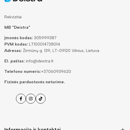
Rekvizitai
MB "Deistra"
Įmonės kodas:
305999387
PVM kodas:
LT100014728014
Adresas:
Žirmūnų g. 139, LT-09120 Vilnius, Lietuva
El. paštas:
info@deistra.lt
Telefono numeris:
+37060939620
Fizinės parduotuvės neturime.
Facebook
Instagramas
Tiktok
Informacija ir kontaktai