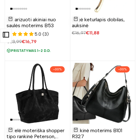
Pridėti
Pridėti
Poliarizuoti akiniai nuo
Sagė keturlapis dobilas,
į
į
Į krepšelį
Į krepšelį
saulės moterims B53
auksinė
norų
norų
Įprasta
€16,97
Pardavimo
€11,88
5.0 (3)
sąrašą
sąrašą
kaina
kaina
Įprasta
€23,99
Pardavimo
€16,79
kaina
kaina
PRISTATYMAS 1–2 D.D.
–
30
%
–
30
%
Pridėti
Pridėti
Didelė moteriška shopper
Rankinė moterims B101
į
į
Į krepšelį
Į krepšelį
tipo rankinė Peterson,
R327