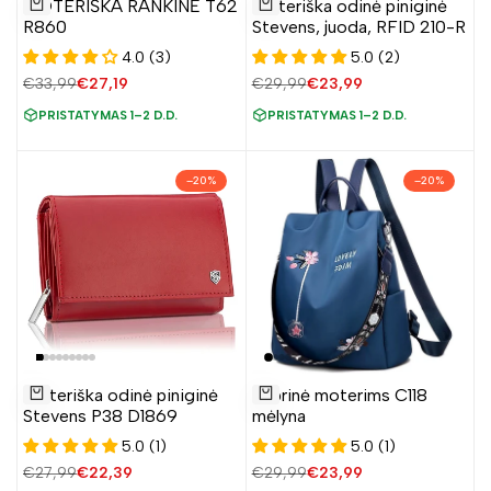
pirmam užsakymui?
MOTERIŠKA RANKINĖ T62
Moteriška odinė piniginė
į
į
Į krepšelį
Į krepšelį
R860
Stevens, juoda, RFID 210-R
norų
norų
4.0 (3)
5.0 (2)
sąrašą
sąrašą
Įprasta
€33,99
Pardavimo
€27,19
Įprasta
€29,99
Pardavimo
€23,99
Taip, noriu sutaupyti 5%
kaina
kaina
kaina
kaina
PRISTATYMAS 1–2 D.D.
PRISTATYMAS 1–2 D.D.
Ne, ačiū
–
20
%
–
20
%
Pridėti
Pridėti
Moteriška odinė piniginė
Kuprinė moterims C118
į
į
Į krepšelį
Į krepšelį
Stevens P38 D1869
mėlyna
norų
norų
5.0 (1)
5.0 (1)
sąrašą
sąrašą
Įprasta
€27,99
Pardavimo
€22,39
Įprasta
€29,99
Pardavimo
€23,99
kaina
kaina
kaina
kaina