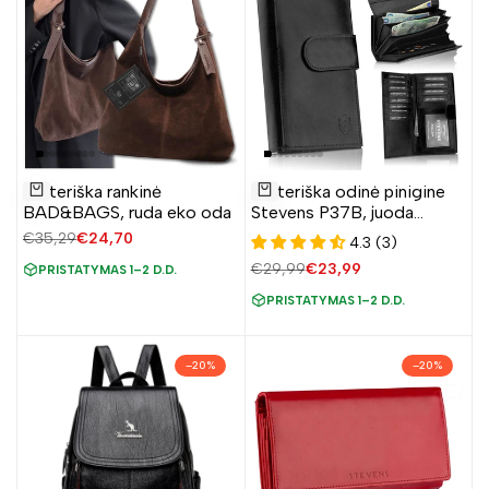
Pridėti
Pridėti
Moteriška rankinė
Moteriška odinė pinigine
į
į
Į krepšelį
Į krepšelį
BAD&BAGS, ruda eko oda
Stevens P37B, juoda
norų
norų
D1905
Įprasta
€35,29
Pardavimo
€24,70
4.3 (3)
sąrašą
sąrašą
kaina
kaina
Įprasta
€29,99
Pardavimo
€23,99
PRISTATYMAS 1–2 D.D.
kaina
kaina
PRISTATYMAS 1–2 D.D.
–
20
%
–
20
%