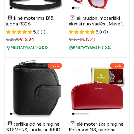
Pridėti
Pridėti
Rankinė moterims B15,
Dideli raudoni moteriški
į
į
Į krepšelį
Į krepšelį
juoda R326
akiniai nuo saulės „Musė“
norų
norų
S10
5.0 (1)
5.0 (1)
sąrašą
sąrašą
Įprasta
€21,05
Pardavimo
€16,84
Įprasta
€16,76
Pardavimo
€13,41
kaina
kaina
kaina
kaina
PRISTATYMAS 1–2 D.D.
PRISTATYMAS 1–2 D.D.
–
20
%
–
20
%
Pridėti
Pridėti
Moteriška odinė piniginė
Didelė moteriška piniginė
į
į
Į krepšelį
Į krepšelį
STEVENS, juoda, su RFID
Peterson G3, raudona