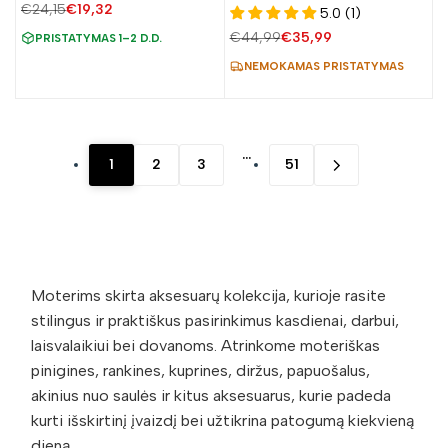
norų
norų
apsauga
D1941
Įprasta
€24,15
Pardavimo
€19,32
5.0 (1)
sąrašą
sąrašą
kaina
kaina
Įprasta
€44,99
Pardavimo
€35,99
PRISTATYMAS 1–2 D.D.
kaina
kaina
NEMOKAMAS PRISTATYMAS
…
1
2
3
51
Moterims skirta aksesuarų kolekcija, kurioje rasite
stilingus ir praktiškus pasirinkimus kasdienai, darbui,
laisvalaikiui bei dovanoms. Atrinkome moteriškas
pinigines, rankines, kuprines, diržus, papuošalus,
akinius nuo saulės ir kitus aksesuarus, kurie padeda
kurti išskirtinį įvaizdį bei užtikrina patogumą kiekvieną
dieną.