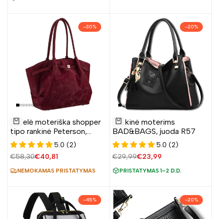
–
30
%
–
20
%
Pridėti
Pridėti
Didelė moteriška shopper
Rankinė moterims
į
į
Į krepšelį
Į krepšelį
tipo rankinė Peterson,
BAD&BAGS, juoda R57
norų
norų
bordo AX36
5.0 (2)
5.0 (2)
sąrašą
sąrašą
Įprasta
€58,30
Pardavimo
€40,81
Įprasta
€29,99
Pardavimo
€23,99
kaina
kaina
kaina
kaina
NEMOKAMAS PRISTATYMAS
PRISTATYMAS 1–2 D.D.
–
45
%
–
20
%