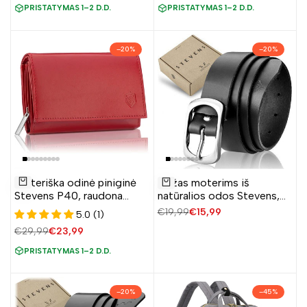
PRISTATYMAS 1–2 D.D.
PRISTATYMAS 1–2 D.D.
–
20
%
–
20
%
Pridėti
Pridėti
Moteriška odinė piniginė
Diržas moterims iš
į
į
Į krepšelį
Pridėti
Stevens P40, raudona
natūralios odos Stevens,
norų
norų
D1866
juodas
Įprasta
€19,99
Pardavimo
€15,99
5.0 (1)
sąrašą
sąrašą
kaina
kaina
Įprasta
€29,99
Pardavimo
€23,99
kaina
kaina
PRISTATYMAS 1–2 D.D.
–
20
%
–
45
%