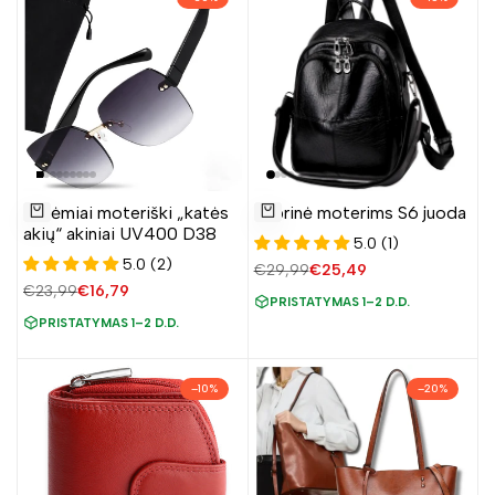
Pridėti
Pridėti
Berėmiai moteriški „katės
Kuprinė moterims S6 juoda
į
į
Į krepšelį
Į krepšelį
akių“ akiniai UV400 D38
5.0 (1)
norų
norų
5.0 (2)
Įprasta
€29,99
Pardavimo
€25,49
sąrašą
sąrašą
kaina
kaina
Įprasta
€23,99
Pardavimo
€16,79
PRISTATYMAS 1–2 D.D.
kaina
kaina
PRISTATYMAS 1–2 D.D.
–
10
%
–
20
%