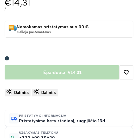
Pardavimo
€14,31
kaina
VIENETO
/
KAINA
Nemokamas pristatymas nuo 30 €
Galioja paštomatams
Išparduota
-
€14,31
Pridėt
Dalintis
Dalintis
į
norų
PRISTATYMO INFORMACIJA
Pristatysime ketvirtadienį, rugpjūčio 13d.
sąraš
UŽSAKYMAS TELEFONU
+370 609 39620