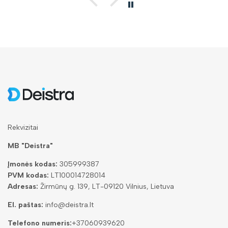
Rekvizitai
MB "Deistra"
Įmonės kodas:
305999387
PVM kodas:
LT100014728014
Adresas:
Žirmūnų g. 139, LT-09120 Vilnius, Lietuva
El. paštas:
info@deistra.lt
Telefono numeris:
+37060939620