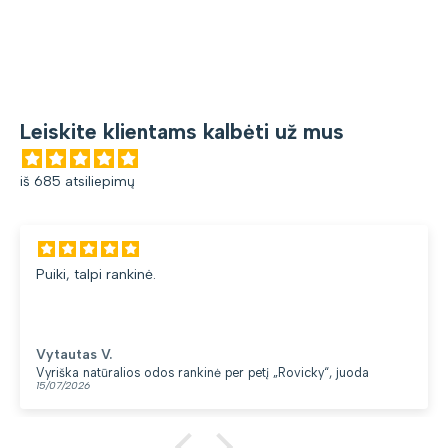
Leiskite klientams kalbėti už mus
iš 685 atsiliepimų
Puiki, talpi rankinė.
Vytautas V.
Vyriška natūralios odos rankinė per petį „Rovicky“, juoda
15/07/2026