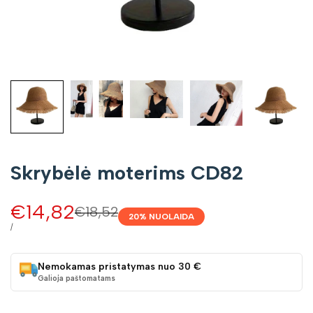
Skrybėlė moterims CD82
Pardavimo
€14,82
Įprasta
€18,52
20
% NUOLAIDA
kaina
kaina
VIENETO
/
KAINA
Nemokamas pristatymas nuo 30 €
Galioja paštomatams