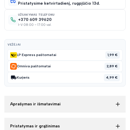
Pristatysime ketvirtadienį, rugpjūčio 13d.
sąraš
UŽSAKYMAS TELEFONU
+370 609 39620
I-V 08:00 – 17:00 val.
VEŽĖJAI
1,99 €
LP Express paštomatai
2,89 €
Omniva paštomatai
4,99 €
Kurjeris
Aprašymas ir išmatavimai
Pristatymas ir grąžinimas