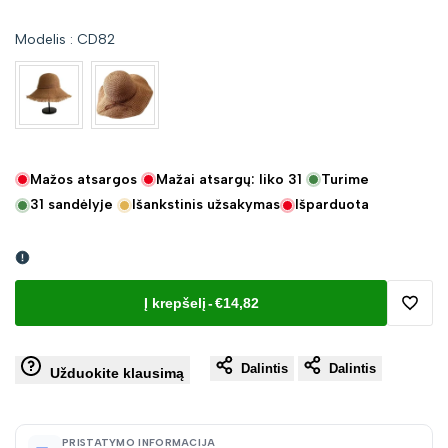
Modelis
:
CD82
Mažos atsargos
Mažai atsargų: liko
31
Turime
31
sandėlyje
Išankstinis užsakymas
Išparduota
Į krepšelį
-
€14,82
Pridėt
Dalintis
Dalintis
į
Užduokite klausimą
norų
PRISTATYMO INFORMACIJA