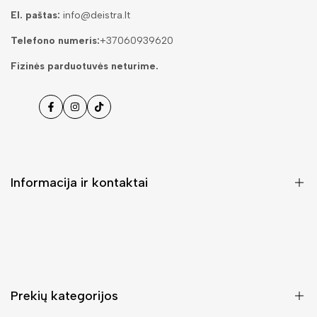
El. paštas:
info@deistra.lt
Telefono numeris:
+37060939620
Fizinės parduotuvės neturime.
Facebook
Instagramas
Tiktok
Informacija ir kontaktai
DUK (Dažniausiai užduodami klausimai)
Pristatymas ir grąžinimas
Kontaktai
Prekių kategorijos
Mano paskyra