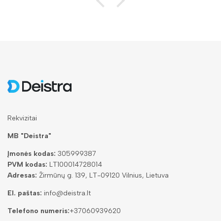
Rekvizitai
MB "Deistra"
Įmonės kodas:
305999387
PVM kodas:
LT100014728014
Adresas:
Žirmūnų g. 139, LT-09120 Vilnius, Lietuva
El. paštas:
info@deistra.lt
Telefono numeris:
+37060939620