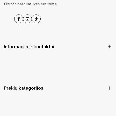
Fizinės parduotuvės neturime.
Facebook
Instagramas
Tiktok
Informacija ir kontaktai
DUK (Dažniausiai užduodami klausimai)
Pristatymas ir grąžinimas
Kontaktai
Prekių kategorijos
Mano paskyra
Pirkimo sąlygos ir taisyklės
Rankinės moterims
Atsisakyti užsakymo