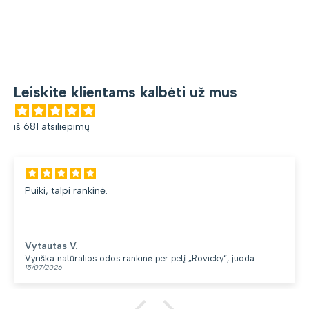
Leiskite klientams kalbėti už mus
iš 681 atsiliepimų
Puiki, talpi rankinė.
Vytautas V.
Vyriška natūralios odos rankinė per petį „Rovicky“, juoda
15/07/2026