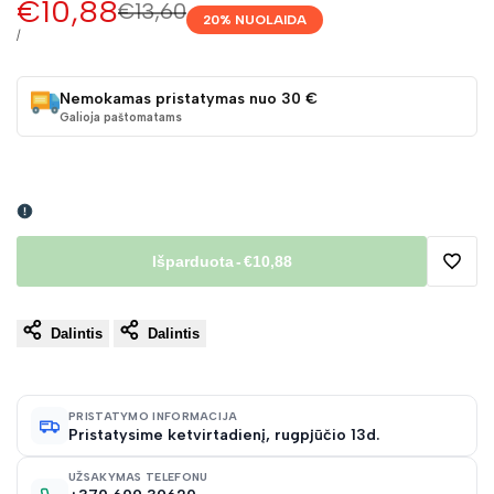
Pardavimo
€10,88
Įprasta
€13,60
20
% NUOLAIDA
kaina
kaina
VIENETO
/
KAINA
Nemokamas pristatymas nuo 30 €
Galioja paštomatams
Išparduota
-
€10,88
Pridėt
Dalintis
Dalintis
į
norų
PRISTATYMO INFORMACIJA
Pristatysime ketvirtadienį, rugpjūčio 13d.
sąraš
UŽSAKYMAS TELEFONU