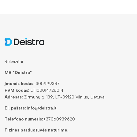
Rekvizitai
MB "Deistra"
Įmonės kodas:
305999387
PVM kodas:
LT100014728014
Adresas:
Žirmūnų g. 139, LT-09120 Vilnius, Lietuva
El. paštas:
info@deistra.lt
Telefono numeris:
+37060939620
Fizinės parduotuvės neturime.