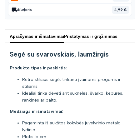
4,99 €
Kurjeris
Aprašymas ir išmatavimai
Pristatymas ir grąžinimas
Segė su svarovskiais, laumžirgis
Produkto tipas ir paskirtis:
Retro stiliaus segė, tinkanti įvairioms progoms ir
stiliams.
Idealiai tinka dėvėti ant suknelės, švarko, kepurės,
rankinės ar palto.
Medžiaga ir išmatavimai:
Pagaminta iš aukštos kokybės juvelyrinio metalo
lydinio.
Plotis: 5 cm