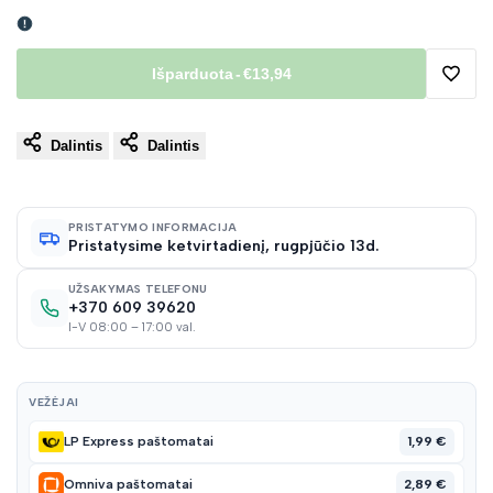
Išparduota
-
€13,94
Pridėt
Dalintis
Dalintis
į
norų
PRISTATYMO INFORMACIJA
Pristatysime ketvirtadienį, rugpjūčio 13d.
sąraš
UŽSAKYMAS TELEFONU
+370 609 39620
I-V 08:00 – 17:00 val.
VEŽĖJAI
1,99 €
LP Express paštomatai
2,89 €
Omniva paštomatai