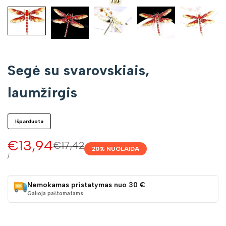
Segė su svarovskiais,
laumžirgis
Išparduota
Pardavimo
€13,94
Įprasta
€17,42
20
% NUOLAIDA
kaina
kaina
VIENETO
/
KAINA
Nemokamas pristatymas nuo 30 €
Galioja paštomatams