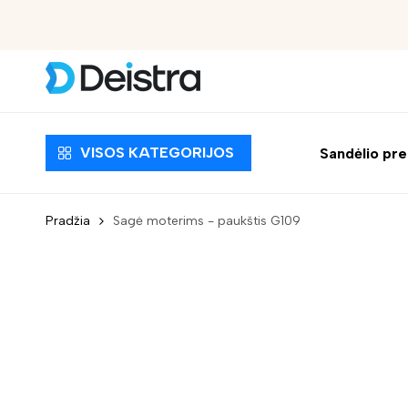
Nemokamas pristatymas nuo 30 EUR
VISOS KATEGORIJOS
Sandėlio pr
Pradžia
Sagė moterims - paukštis G109