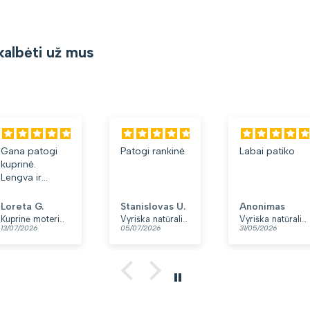
kalbėti už mus
Gana patogi
Patogi rankinė
Labai patiko
kuprinė.
Lengva ir
minkšta.
Patinka, kad
Loreta G.
Stanislovas U.
Anonimas
yra du skyriai.
Kuprinė moterims Peterson, tamsiai mėlyna K12
Vyriška natūralios odos rankinė per petį „Rovicky“, juoda
Vyriška natūralios odos rankinė per petį „Rovicky“, juoda, su užtrauktuku
13/07/2026
05/07/2026
31/05/2026
👍