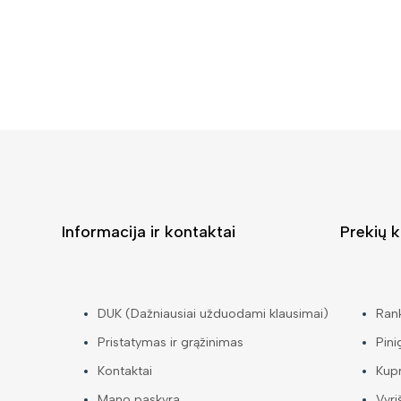
Informacija ir kontaktai
Prekių k
DUK (Dažniausiai užduodami klausimai)
Ran
Pristatymas ir grąžinimas
Pini
Kontaktai
Kup
Mano paskyra
Vyri