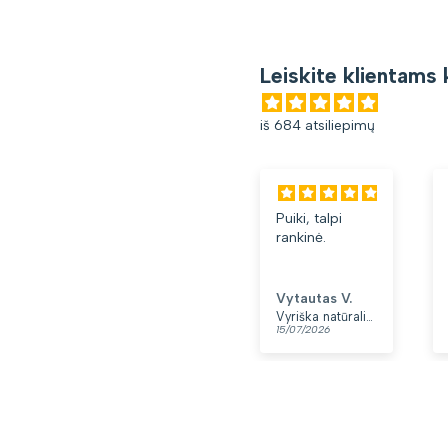
Leiskite klientams 
iš 684 atsiliepimų
Puiki, talpi
rankinė.
Vytautas V.
Vyriška natūralios odos rankinė per petį „Rovicky“, juoda
15/07/2026