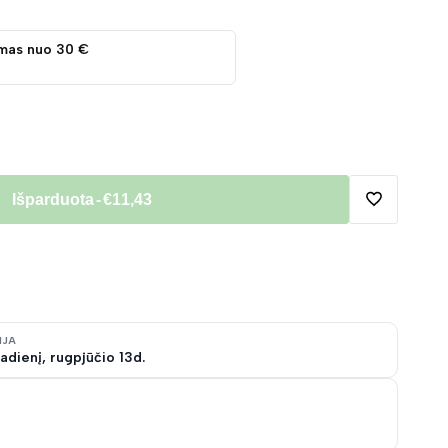
mas nuo 30 €
Išparduota
-
€11,43
Pridėti
į
norų
IJA
adienį, rugpjūčio 13d.
sąrašą