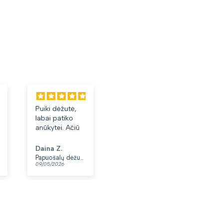
Puiki dėžutė,
Labai tiko ir
Laba
labai patiko
patiko👍
akini
anūkytei. Ačiū
Daina Z.
Anonimas
Albi
Papuošalų dėžutė T32-1
Moteriškas diržas S48 juodas N86
09/05/2026
07/05/2026
03/05