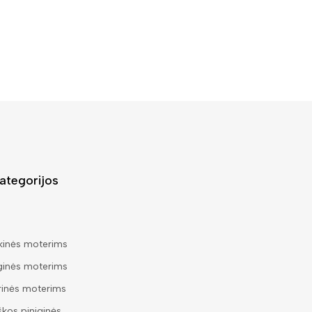
ategorijos
kinės moterims
ginės moterims
rinės moterims
škos piniginės