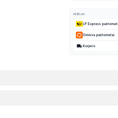
VEŽĖJAI
LP Express paštomat
Omniva paštomatai
Kurjeris