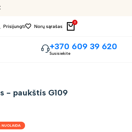
Išpardavimas iki 30%
0
Prisijungti
Norų sąrašas
+370 609 39 620
Susisiekite
s - paukštis G109
 NUOLAIDA