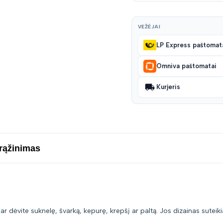
VEŽĖJAI
LP Express paštomat
Omniva paštomatai
Kurjeris
grąžinimas
 ar dėvite suknelę, švarką, kepurę, krepšį ar paltą. Jos dizainas suteik