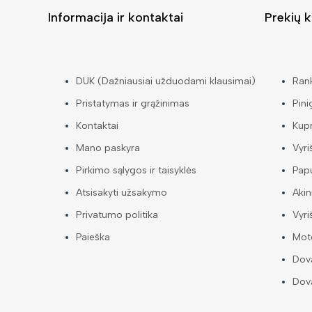
Informacija ir kontaktai
Prekių k
DUK (Dažniausiai užduodami klausimai)
Ran
Pristatymas ir grąžinimas
Pini
Kontaktai
Kup
Mano paskyra
Vyri
Pirkimo sąlygos ir taisyklės
Papu
Atsisakyti užsakymo
Akin
Privatumo politika
Vyri
Paieška
Mote
Dova
Dova