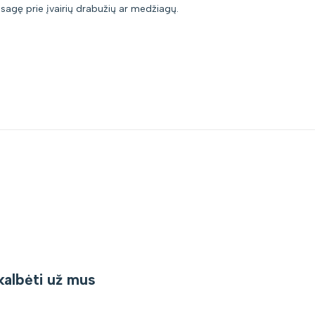
i sagę prie įvairių drabužių ar medžiagų.
kalbėti už mus