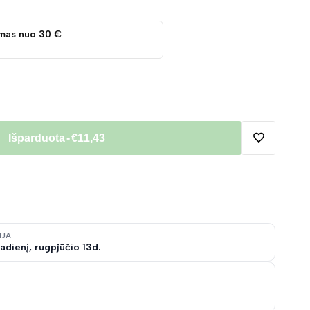
mas nuo 30 €
Išparduota
-
€11,43
Pridėti
į
norų
IJA
adienį, rugpjūčio 13d.
sąrašą