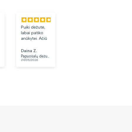
Puiki dėžutė,
Labai tiko ir
Laba
labai patiko
patiko👍
akini
anūkytei. Ačiū
Daina Z.
Anonimas
Albi
Papuošalų dėžutė T32-1
Moteriškas diržas S48 juodas N86
09/05/2026
07/05/2026
03/05