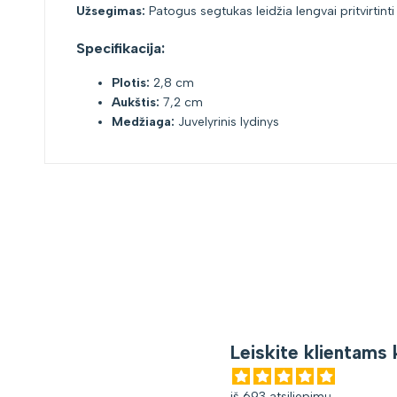
Užsegimas:
Patogus segtukas leidžia lengvai pritvirtint
Specifikacija:
Plotis:
2,8 cm
Aukštis:
7,2 cm
Medžiaga:
Juvelyrinis lydinys
Leiskite klientams 
iš 693 atsiliepimų