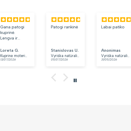
Gana patogi
Patogi rankinė
Labai patiko
kuprinė.
Lengva ir
minkšta.
Patinka, kad
Loreta G.
Stanislovas U.
Anonimas
yra du skyriai.
Kuprinė moterims Peterson, tamsiai mėlyna K12
Vyriška natūralios odos rankinė per petį „Rovicky“, juoda
Vyriška natūralios odos rankinė per petį „Rovicky“, juoda, su užtrauktuku
13/07/2026
05/07/2026
31/05/2026
👍