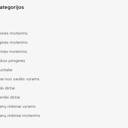
ategorijos
kinės moterims
ginės moterims
rinės moterims
škos piniginės
ošalai
iai nuo saulės vyrams
ški diržai
riški diržai
nų rinkiniai vyrams
nų rinkiniai moterims