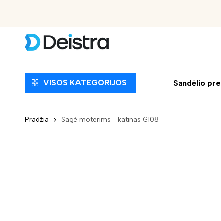
Nemokamas pristatymas nuo 30 EUR
VISOS KATEGORIJOS
Sandėlio pr
Pradžia
Sagė moterims - katinas G108