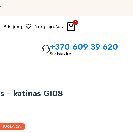
Išpardavimas iki 30%
0
Prisijungti
Norų sąrašas
+370 609 39 620
Susisiekite
 - katinas G108
 NUOLAIDA