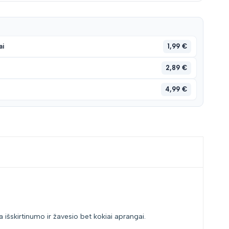
1,99 €
ai
2,89 €
4,99 €
ia išskirtinumo ir žavesio bet kokiai aprangai.