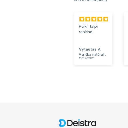
Puiki, talpi
rankinė.
Vytautas V.
Vyriška natūralios odos rankinė per petį „Rovicky“, juoda
15/07/2026