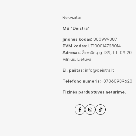
Rekvizitai
MB "Deistra"
Įmonės kodas:
305999387
PVM kodas:
LT100014728014
Adresas:
Žirmūnų g. 139, LT-09120
Vilnius, Lietuva
El. paštas:
info@deistra.lt
Telefono numeris:
+37060939620
Fizinės parduotuvės neturime.
Facebook
Instagramas
Tiktok