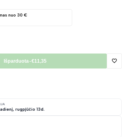
mas nuo 30 €
Išparduota
-
€11,35
Pridėti
į
norų
IJA
adienį, rugpjūčio 13d.
sąrašą