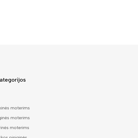
ategorijos
kinės moterims
ginės moterims
rinės moterims
škos piniginės