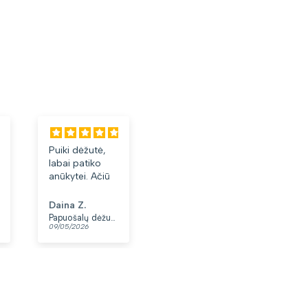
Puiki dėžutė,
Labai tiko ir
Laba
labai patiko
patiko👍
akini
anūkytei. Ačiū
Daina Z.
Anonimas
Albi
Papuošalų dėžutė T32-1
Moteriškas diržas S48 juodas N86
09/05/2026
07/05/2026
03/05