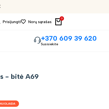
Išpardavimas iki 30%
0
Prisijungti
Norų sąrašas
+370 609 39 620
Susisiekite
s - bitė A69
NUOLAIDA