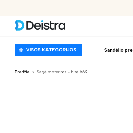
Nemokamas pristatymas nuo 30 EUR
VISOS KATEGORIJOS
Sandėlio pr
Pradžia
Sagė moterims - bitė A69