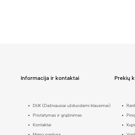
Informacija ir kontaktai
Prekių k
DUK (Dažniausiai užduodami klausimai)
Ran
Pristatymas ir grąžinimas
Pini
Kontaktai
Kup
Mano paskyra
Vyri