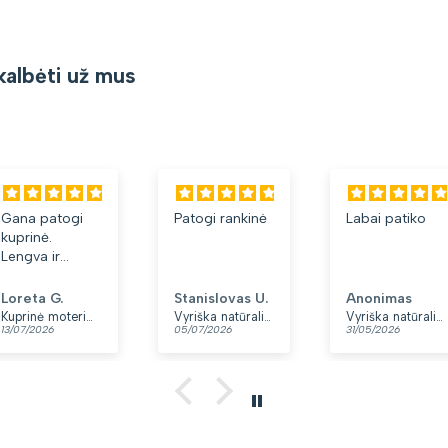
kalbėti už mus
Gana patogi
Patogi rankinė
Labai patiko
kuprinė.
Lengva ir
minkšta.
Patinka, kad
Loreta G.
Stanislovas U.
Anonimas
yra du skyriai.
Kuprinė moterims Peterson, tamsiai mėlyna K12
Vyriška natūralios odos rankinė per petį „Rovicky“, juoda
Vyriška natūralios odos rankinė per petį „Rovicky“, juoda, su užtrauktuku
13/07/2026
05/07/2026
31/05/2026
👍