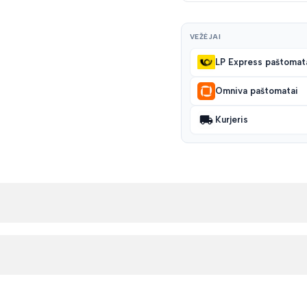
VEŽĖJAI
LP Express paštomat
Omniva paštomatai
Kurjeris