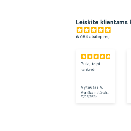
Leiskite klientams 
iš 684 atsiliepimų
Puiki, talpi
rankinė.
Vytautas V.
Vyriška natūralios odos rankinė per petį „Rovicky“, juoda
15/07/2026