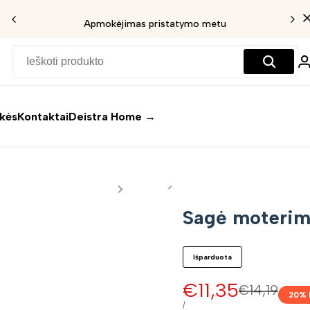
Apmokėjimas pristatymo metu
ekės
Kontaktai
Deistra Home →
Sagė moterim
Išparduota
Pardavimo
€11,35
Įprasta
€14,19
20
% 
kaina
kaina
VIENETO
/