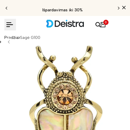
Išpardavimas iki 30%
0
Pradžia
Sagė G100