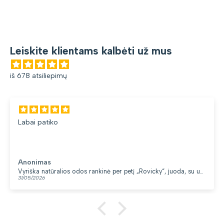
Leiskite klientams kalbėti už mus
iš 678 atsiliepimų
Labai patiko
Anonimas
Vyriška natūralios odos rankinė per petį „Rovicky“, juoda, su užtrauktuku
31/05/2026