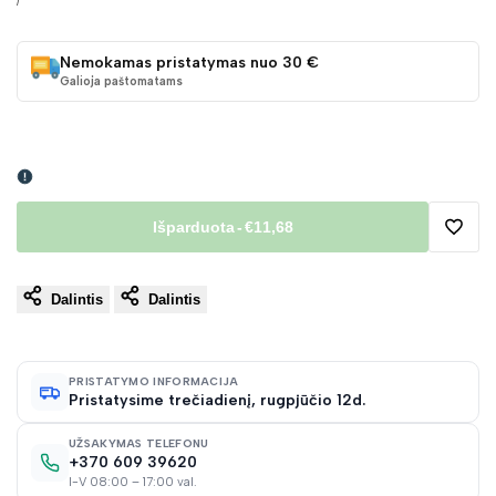
kaina
/
KAINA
Nemokamas pristatymas nuo 30 €
Galioja paštomatams
Išparduota
-
€11,68
Pridėt
Dalintis
Dalintis
į
norų
PRISTATYMO INFORMACIJA
Pristatysime trečiadienį, rugpjūčio 12d.
sąraš
UŽSAKYMAS TELEFONU
+370 609 39620
I-V 08:00 – 17:00 val.