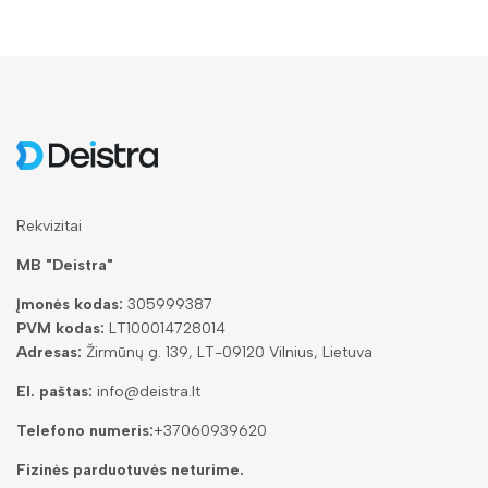
Rekvizitai
MB "Deistra"
Įmonės kodas:
305999387
PVM kodas:
LT100014728014
Adresas:
Žirmūnų g. 139, LT-09120 Vilnius, Lietuva
El. paštas:
info@deistra.lt
Telefono numeris:
+37060939620
Fizinės parduotuvės neturime.