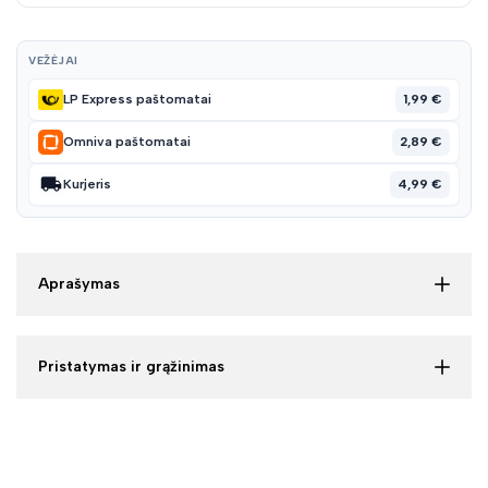
VEŽĖJAI
1,99 €
LP Express paštomatai
2,89 €
Omniva paštomatai
4,99 €
Kurjeris
Aprašymas
Pristatymas ir grąžinimas