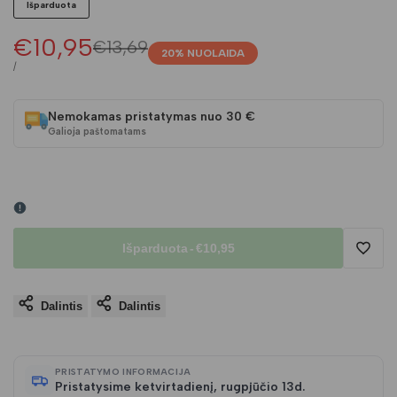
Išparduota
Pardavimo
€10,95
Įprasta
€13,69
20
% NUOLAIDA
kaina
kaina
VIENETO
/
KAINA
Nemokamas pristatymas nuo 30 €
Galioja paštomatams
Išparduota
-
€10,95
Pridėt
Dalintis
Dalintis
į
norų
PRISTATYMO INFORMACIJA
Pristatysime ketvirtadienį, rugpjūčio 13d.
sąraš