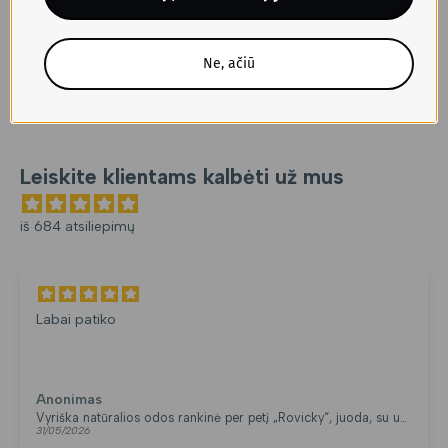
Ne, ačiū
Leiskite klientams kalbėti už mus
iš 684 atsiliepimų
Labai patiko
Anonimas
Vyriška natūralios odos rankinė per petį „Rovicky“, juoda, su užtrauktuku
31/05/2026