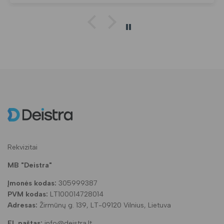
Rekvizitai
MB "Deistra"
Įmonės kodas:
305999387
PVM kodas:
LT100014728014
Adresas:
Žirmūnų g. 139, LT-09120 Vilnius, Lietuva
El. paštas:
info@deistra.lt