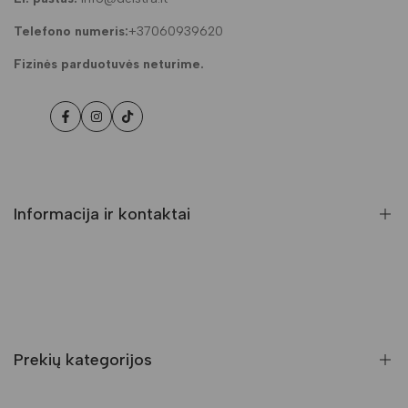
Telefono numeris:
+37060939620
Fizinės parduotuvės neturime.
Facebook
Instagramas
Tiktok
Informacija ir kontaktai
DUK (Dažniausiai užduodami klausimai)
Pristatymas ir grąžinimas
Kontaktai
Prekių kategorijos
Mano paskyra
Pirkimo sąlygos ir taisyklės