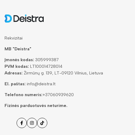
Rekvizitai
MB "Deistra"
Įmonės kodas:
305999387
PVM kodas:
LT100014728014
Adresas:
Žirmūnų g. 139, LT-09120 Vilnius, Lietuva
El. paštas:
info@deistra.lt
Telefono numeris:
+37060939620
Fizinės parduotuvės neturime.
Facebook
Instagramas
Tiktok