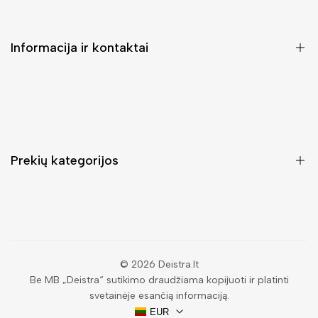
Informacija ir kontaktai
DUK (Dažniausiai užduodami klausimai)
Pristatymas ir grąžinimas
Kontaktai
Prekių kategorijos
Mano paskyra
Pirkimo sąlygos ir taisyklės
Rankinės moterims
Atsisakyti užsakymo
Piniginės moterims
Privatumo politika
Kuprinės moterims
Paieška
© 2026
Deistra.lt
Be MB „Deistra“ sutikimo draudžiama kopijuoti ir platinti
Vyriškos piniginės
svetainėje esančią informaciją.
Papuošalai
EUR