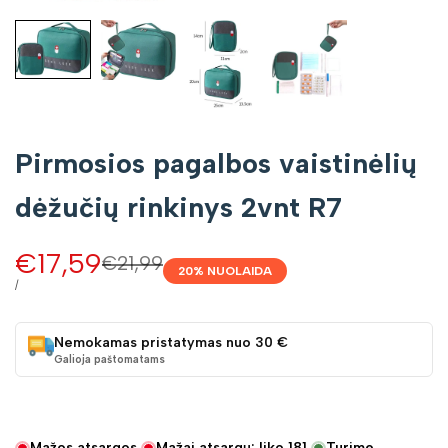
Pirmosios pagalbos vaistinėlių
dėžučių rinkinys 2vnt R7
Pardavimo
€17,59
Įprasta
€21,99
20
% NUOLAIDA
kaina
kaina
VIENETO
/
KAINA
Nemokamas pristatymas nuo 30 €
Galioja paštomatams
Mažos atsargos
Mažai atsargų: liko
181
Turime