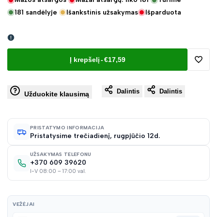
181
sandėlyje
Išankstinis užsakymas
Išparduota
Į krepšelį
-
€17,59
Pridėt
Dalintis
Dalintis
į
Užduokite klausimą
norų
PRISTATYMO INFORMACIJA
Pristatysime trečiadienį, rugpjūčio 12d.
sąraš
UŽSAKYMAS TELEFONU
+370 609 39620
I-V 08:00 – 17:00 val.
VEŽĖJAI