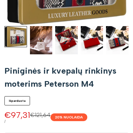
Piniginės ir kvepalų rinkinys
moterims Peterson M4
Išparduota
Pardavimo
€97,31
Įprasta
€121,64
20
% NUOLAIDA
kaina
kaina
VIENETO
/
KAINA