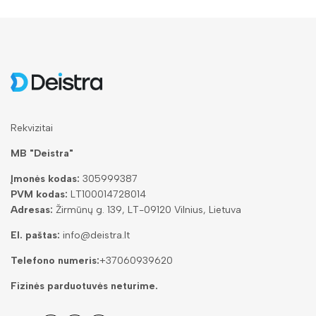
Rekvizitai
MB "Deistra"
Įmonės kodas:
305999387
PVM kodas:
LT100014728014
Adresas:
Žirmūnų g. 139, LT-09120 Vilnius, Lietuva
El. paštas:
info@deistra.lt
Telefono numeris:
+37060939620
Fizinės parduotuvės neturime.