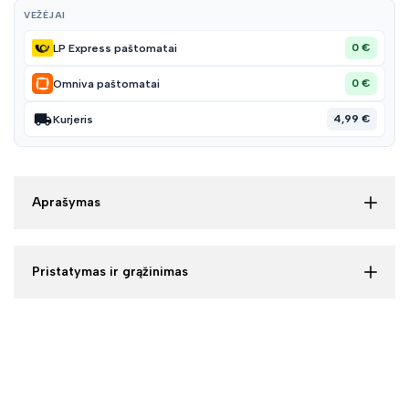
VEŽĖJAI
0 €
LP Express paštomatai
0 €
Omniva paštomatai
4,99 €
Kurjeris
Aprašymas
Pristatymas ir grąžinimas