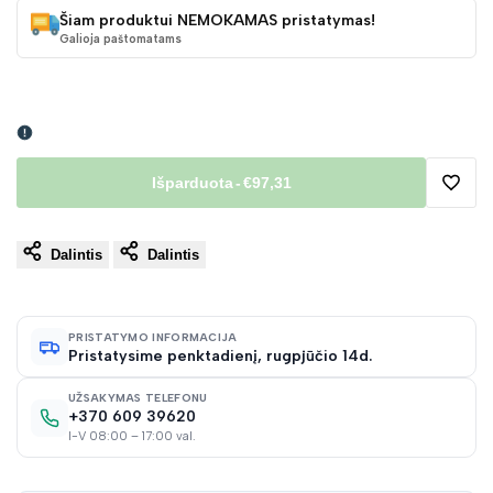
Šiam produktui NEMOKAMAS pristatymas!
Galioja paštomatams
Išparduota
-
€97,31
Pridėt
Dalintis
Dalintis
į
norų
PRISTATYMO INFORMACIJA
Pristatysime penktadienį, rugpjūčio 14d.
sąraš
UŽSAKYMAS TELEFONU
+370 609 39620
I-V 08:00 – 17:00 val.