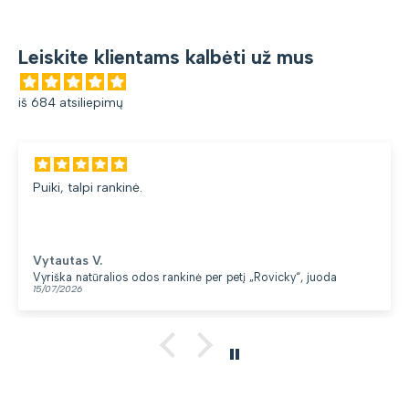
Leiskite klientams kalbėti už mus
iš 684 atsiliepimų
Puiki, talpi rankinė.
Vytautas V.
Vyriška natūralios odos rankinė per petį „Rovicky“, juoda
15/07/2026