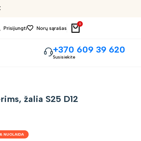
Išpardavimas iki 30%
0
Prisijungti
Norų sąrašas
+370 609 39 620
Susisiekite
rims, žalia S25 D12
% NUOLAIDA