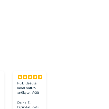
Puiki dėžutė,
Labai tiko ir
Labai geri
labai patiko
patiko👍
akiniai.
anūkytei. Ačiū
Daina Z.
Anonimas
Albinas J.
Papuošalų dėžutė T32-1
Moteriškas diržas S48 juodas N86
Akiniai nuo saulės vyrams B56