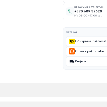
UŽSAKYMAS TELEFONU
+370 609 39620
I-V 08:00 – 17:00 val.
VEŽĖJAI
LP Express paštomat
Omniva paštomatai
Kurjeris