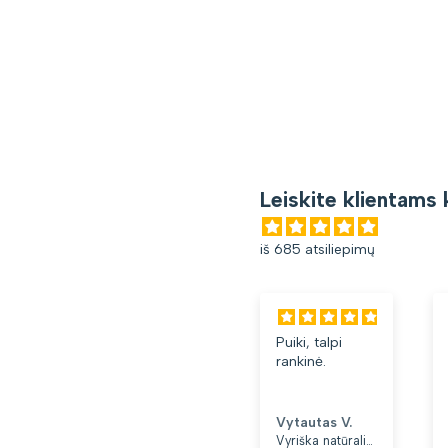
Leiskite klientams 
iš 685 atsiliepimų
Puiki, talpi
Gana patog
rankinė.
kuprinė.
Lengva ir
minkšta.
Patinka, ka
Vytautas V.
Loreta G.
yra du skyri
Vyriška natūralios odos rankinė per petį „Rovicky“, juoda