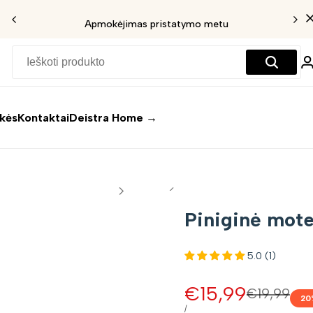
Apmokėjimas pristatymo metu
ekės
Kontaktai
Deistra Home →
Piniginė mote
5.0 (1)
Pardavimo
€15,99
Įprasta
€19,99
20
kaina
kaina
VIENETO
/