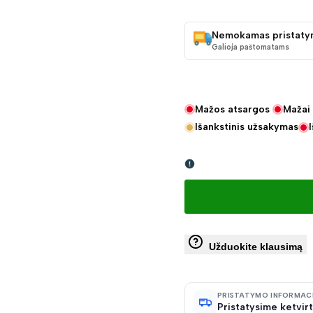
KAINA
Nemokamas pristaty
Galioja paštomatams
Mažos atsargos
Mažai 
Išankstinis užsakymas
Užduokite klausimą
PRISTATYMO INFORMAC
Pristatysime ketvirt