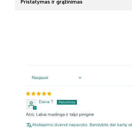
Pristatymas ir grąžinimas
Sort by
Daiva T.
Ačiū. Labai madinga ir talpi piniginė
Atsiliepimo išversti nepavyko. Bandykite dar kartą vė