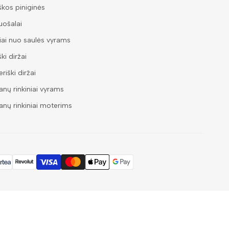
škos piniginės
ošalai
iai nuo saulės vyrams
ški diržai
riški diržai
nų rinkiniai vyrams
nų rinkiniai moterims