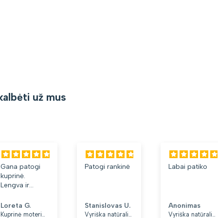
kalbėti už mus
i
Patogi rankinė
Labai patiko
d
Stanislovas U.
Anonimas
ai.
Kuprinė moterims Peterson, tamsiai mėlyna K12
Vyriška natūralios odos rankinė per petį „Rovicky“, juoda
Vyriška natūralios odos rankinė per petį „Rovicky“, juoda, su užtrauktuku