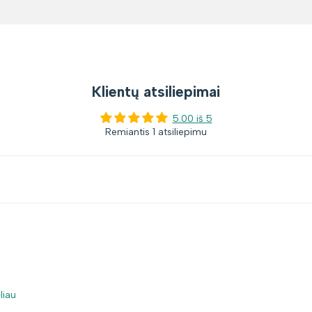
Klientų atsiliepimai
5.00 iš 5
Remiantis 1 atsiliepimu
liau