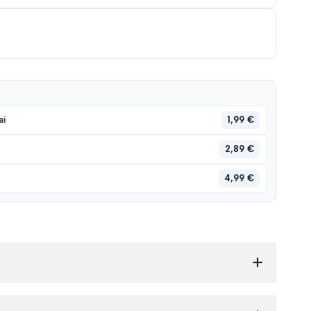
sąrašą
1,99 €
ai
2,89 €
4,99 €