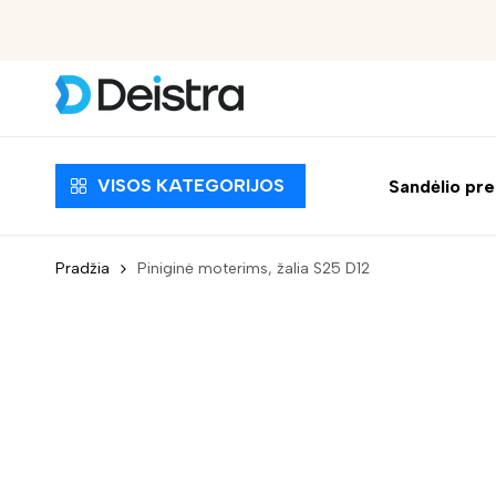
Nemokamas pristatymas nuo 30 EUR
VISOS KATEGORIJOS
Sandėlio pr
Pradžia
Piniginė moterims, žalia S25 D12