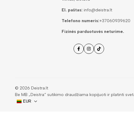
El. paštas:
info@deistra.lt
Telefono numeris:
+37060939620
Fizinės parduotuvės neturime.
Facebook
Instagramas
Tiktok
© 2026
Deistra.lt
Be MB „Deistra“ sutikimo draudžiama kopijuoti ir platinti svet
EUR