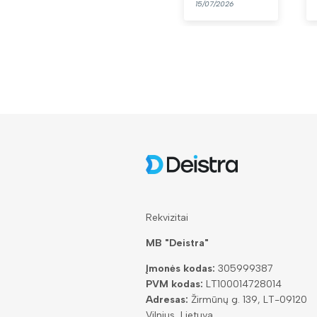
15/07/2026
13/07/2026
👍
Rekvizitai
MB "Deistra"
Įmonės kodas:
305999387
PVM kodas:
LT100014728014
Adresas:
Žirmūnų g. 139, LT-09120
Vilnius, Lietuva