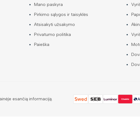
Mano paskyra
Vyri
Pirkimo sąlygos ir taisyklės
Papu
Atsisakyti užsakymo
Akin
Privatumo politika
Vyri
Paieška
Mote
Dova
Dova
ainėje esančią informaciją.