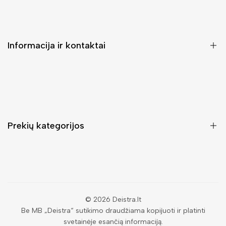
Informacija ir kontaktai
DUK (Dažniausiai užduodami klausimai)
Pristatymas ir grąžinimas
Kontaktai
Prekių kategorijos
Mano paskyra
Pirkimo sąlygos ir taisyklės
Rankinės moterims
Atsisakyti užsakymo
Piniginės moterims
Privatumo politika
Kuprinės moterims
Paieška
© 2026
Deistra.lt
Be MB „Deistra“ sutikimo draudžiama kopijuoti ir platinti
Vyriškos piniginės
svetainėje esančią informaciją.