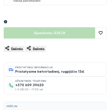
Galioja paštomatams
Išparduota
-
€19,19
Pridėt
Dalintis
Dalintis
į
norų
PRISTATYMO INFORMACIJA
Pristatysime ketvirtadienį, rugpjūčio 13d.
sąraš
UŽSAKYMAS TELEFONU
+370 609 39620
I-V 08:00 – 17:00 val.
VEŽĖJAI