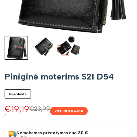
Piniginė moterims S21 D54
Išparduota
Pardavimo
€19,19
Įprasta
€23,99
20
% NUOLAIDA
kaina
kaina
VIENETO
/
KAINA
Nemokamas pristatymas nuo 30 €