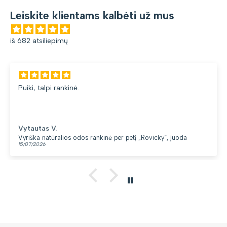
Leiskite klientams kalbėti už mus
iš 682 atsiliepimų
Puiki, talpi rankinė.
Vytautas V.
Vyriška natūralios odos rankinė per petį „Rovicky“, juoda
15/07/2026