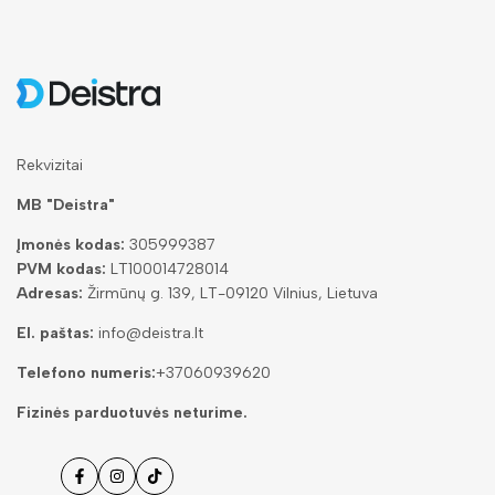
Rekvizitai
MB "Deistra"
Įmonės kodas:
305999387
PVM kodas:
LT100014728014
Adresas:
Žirmūnų g. 139, LT-09120 Vilnius, Lietuva
El. paštas:
info@deistra.lt
Telefono numeris:
+37060939620
Fizinės parduotuvės neturime.
Facebook
Instagramas
Tiktok