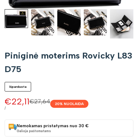
Piniginė moterims Rovicky L83
D75
Išparduota
Pardavimo
€22,11
Įprasta
€27,64
20
% NUOLAIDA
kaina
kaina
VIENETO
/
KAINA
Nemokamas pristatymas nuo 30 €
Galioja paštomatams