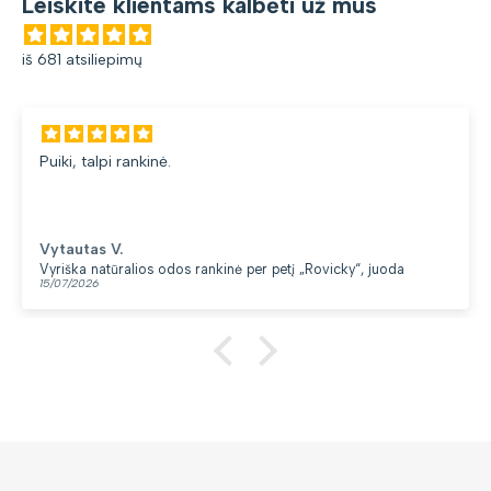
Leiskite klientams kalbėti už mus
iš 681 atsiliepimų
Puiki, talpi rankinė.
Vytautas V.
Vyriška natūralios odos rankinė per petį „Rovicky“, juoda
15/07/2026