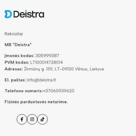
Rekvizitai
MB "Deistra"
Įmonės kodas:
305999387
PVM kodas:
LT100014728014
Adresas:
Žirmūnų g. 139, LT-09120 Vilnius, Lietuva
El. paštas:
info@deistra.lt
Telefono numeris:
+37060939620
Fizinės parduotuvės neturime.
Facebook
Instagramas
Tiktok