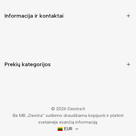
Informacija ir kontaktai
DUK (Dažniausiai užduodami klausimai)
Pristatymas ir grąžinimas
Kontaktai
Prekių kategorijos
Mano paskyra
Pirkimo sąlygos ir taisyklės
Rankinės moterims
Atsisakyti užsakymo
Piniginės moterims
Privatumo politika
Kuprinės moterims
Paieška
© 2026
Deistra.lt
Be MB „Deistra“ sutikimo draudžiama kopijuoti ir platinti
Vyriškos piniginės
svetainėje esančią informaciją.
Papuošalai
EUR