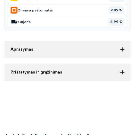
2,89 €
Omniva paštomatai
4,99 €
Kurjeris
Aprašymas
Pristatymas ir grąžinimas