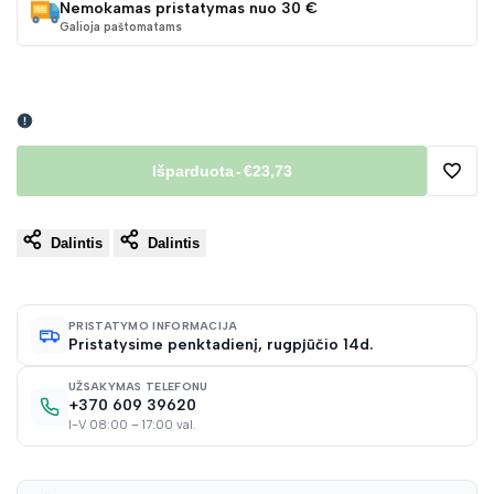
Nemokamas pristatymas nuo 30 €
Galioja paštomatams
Išparduota
-
€23,73
Pridėt
Dalintis
Dalintis
į
norų
PRISTATYMO INFORMACIJA
Pristatysime penktadienį, rugpjūčio 14d.
sąraš
UŽSAKYMAS TELEFONU
+370 609 39620
I-V 08:00 – 17:00 val.