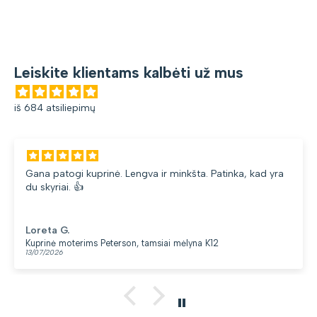
Leiskite klientams kalbėti už mus
iš 684 atsiliepimų
Gana patogi kuprinė. Lengva ir minkšta. Patinka, kad yra
du skyriai. 👍
Loreta G.
Kuprinė moterims Peterson, tamsiai mėlyna K12
13/07/2026