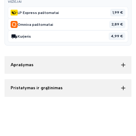
VEŽĖJAI
1,99 €
LP Express paštomatai
2,89 €
Omniva paštomatai
4,99 €
Kurjeris
Aprašymas
Pristatymas ir grąžinimas