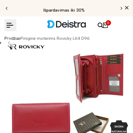
Išpardavimas iki 30%
0
Pradžia
Piniginė moterims Rovicky L64 D96