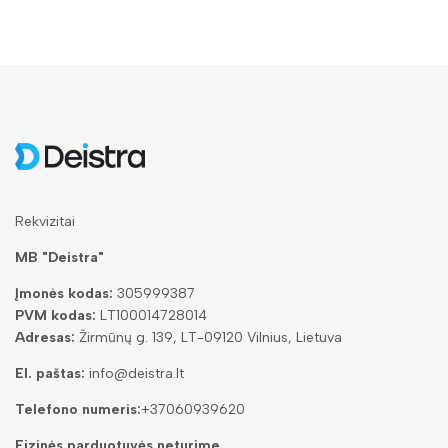
Rekvizitai
MB "Deistra"
Įmonės kodas:
305999387
PVM kodas:
LT100014728014
Adresas:
Žirmūnų g. 139, LT-09120 Vilnius, Lietuva
El. paštas:
info@deistra.lt
Telefono numeris:
+37060939620
Fizinės parduotuvės neturime.