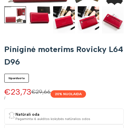
Piniginė moterims Rovicky L64
D96
Išparduota
Pardavimo
€23,73
Įprasta
€29,66
20
% NUOLAIDA
kaina
kaina
VIENETO
/
KAINA
Natūrali oda
Pagaminta iš aukštos kokybės natūralios odos