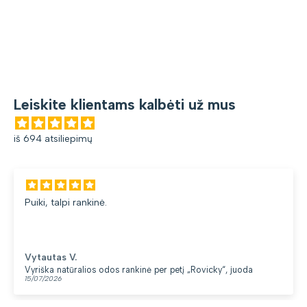
Leiskite klientams kalbėti už mus
iš 694 atsiliepimų
uiki, talpi rankinė.
d
Vytautas V.
yriška natūralios odos rankinė per petį „Rovicky“, juoda
K
5/07/2026
1