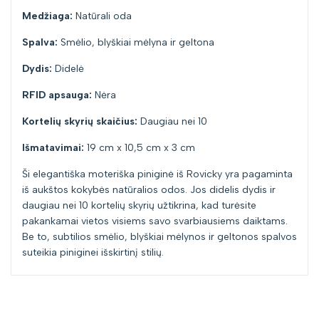
Medžiaga:
Natūrali oda
Spalva:
Smėlio, blyškiai mėlyna ir geltona
Dydis:
Didelė
RFID apsauga:
Nėra
Kortelių skyrių skaičius:
Daugiau nei 10
Išmatavimai:
19 cm x 10,5 cm x 3 cm
Ši elegantiška moteriška piniginė iš Rovicky yra pagaminta
iš aukštos kokybės natūralios odos. Jos didelis dydis ir
daugiau nei 10 kortelių skyrių užtikrina, kad turėsite
pakankamai vietos visiems savo svarbiausiems daiktams.
Be to, subtilios smėlio, blyškiai mėlynos ir geltonos spalvos
suteikia piniginei išskirtinį stilių.