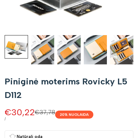
Piniginė moterims Rovicky L5
D112
Pardavimo
€30,22
Įprasta
€37,78
20
% NUOLAIDA
kaina
kaina
VIENETO
/
KAINA
Natūrali oda