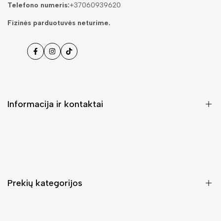
Telefono numeris:
+37060939620
Fizinės parduotuvės neturime.
Facebook
Instagramas
Tiktok
Informacija ir kontaktai
DUK (Dažniausiai užduodami klausimai)
Pristatymas ir grąžinimas
Kontaktai
Prekių kategorijos
Mano paskyra
Pirkimo sąlygos ir taisyklės