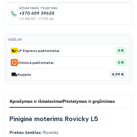
UŽSAKYMAS TELEFONU
+370 609 39620
I-V 08:00 – 17:00 val.
VEŽĖJAI
0 €
LP Express paštomatai
0 €
Omniva paštomatai
4,99 €
Kurjeris
Aprašymas ir išmatavimai
Pristatymas ir grąžinimas
Piniginė moterims Rovicky L5
Prekės ženklas:
Rovicky