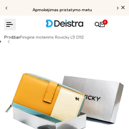
Apmokėjimas pristatymo metu
0
Pradžia
Piniginė moterims Rovicky L5 D112