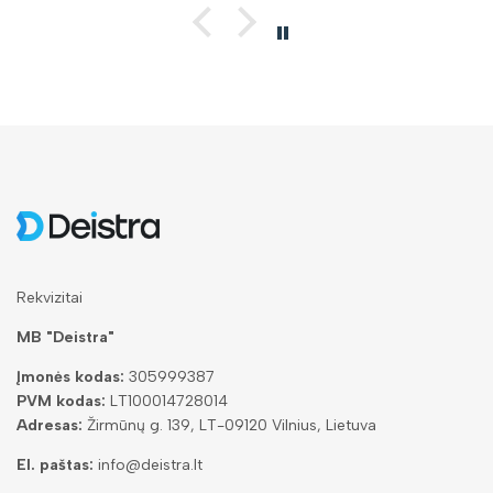
Rekvizitai
MB "Deistra"
Įmonės kodas:
305999387
PVM kodas:
LT100014728014
Adresas:
Žirmūnų g. 139, LT-09120 Vilnius, Lietuva
El. paštas:
info@deistra.lt