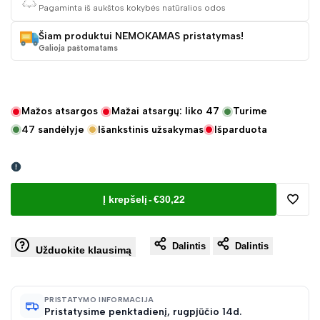
Pagaminta iš aukštos kokybės natūralios odos
Šiam produktui NEMOKAMAS pristatymas!
Galioja paštomatams
Mažos atsargos
Mažai atsargų: liko
47
Turime
47
sandėlyje
Išankstinis užsakymas
Išparduota
Į krepšelį
-
€30,22
Pridėt
Dalintis
Dalintis
į
Užduokite klausimą
norų
PRISTATYMO INFORMACIJA
Pristatysime penktadienį, rugpjūčio 14d.
sąraš