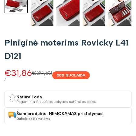
Piniginė moterims Rovicky L41
D121
Pardavimo
€31,86
Įprasta
€39,82
20
% NUOLAIDA
kaina
kaina
VIENETO
/
KAINA
Natūrali oda
Pagaminta iš aukštos kokybės natūralios odos
Šiam produktui NEMOKAMAS pristatymas!
Galioja paštomatams