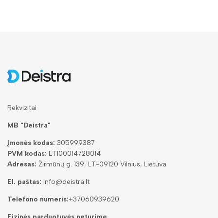
Rekvizitai
MB "Deistra"
Įmonės kodas:
305999387
PVM kodas:
LT100014728014
Adresas:
Žirmūnų g. 139, LT-09120 Vilnius, Lietuva
El. paštas:
info@deistra.lt
Telefono numeris:
+37060939620
Fizinės parduotuvės neturime.