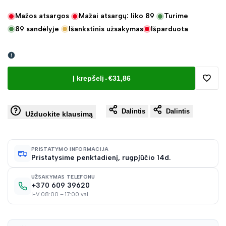
Mažos atsargos
Mažai atsargų: liko
89
Turime
89
sandėlyje
Išankstinis užsakymas
Išparduota
Į krepšelį
-
€31,86
Pridėt
Dalintis
Dalintis
į
Užduokite klausimą
norų
PRISTATYMO INFORMACIJA
Pristatysime penktadienį, rugpjūčio 14d.
sąraš
UŽSAKYMAS TELEFONU
+370 609 39620
I-V 08:00 – 17:00 val.