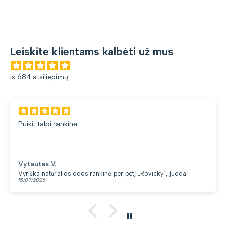
Leiskite klientams kalbėti už mus
iš 684 atsiliepimų
Puiki, talpi rankinė.
Vytautas V.
Vyriška natūralios odos rankinė per petį „Rovicky“, juoda
15/07/2026