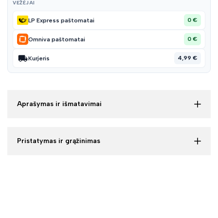
VEŽĖJAI
0 €
LP Express paštomatai
0 €
Omniva paštomatai
4,99 €
Kurjeris
Aprašymas ir išmatavimai
Pristatymas ir grąžinimas