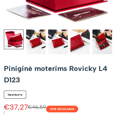
Piniginė moterims Rovicky L4
D123
Išparduota
Pardavimo
€37,27
Įprasta
€46,59
20
% NUOLAIDA
kaina
kaina
VIENETO
/
KAINA