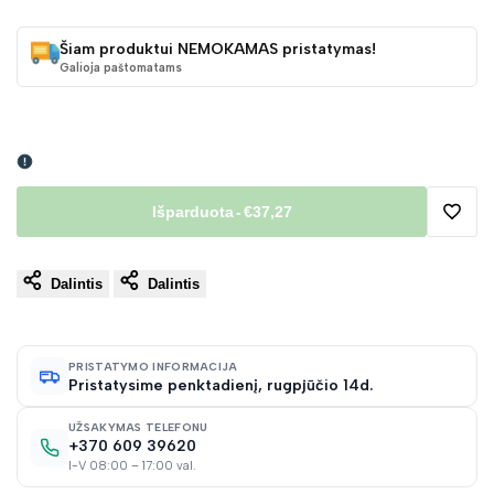
Šiam produktui NEMOKAMAS pristatymas!
Galioja paštomatams
Išparduota
-
€37,27
Pridėt
Dalintis
Dalintis
į
norų
PRISTATYMO INFORMACIJA
Pristatysime penktadienį, rugpjūčio 14d.
sąraš
UŽSAKYMAS TELEFONU
+370 609 39620
I-V 08:00 – 17:00 val.