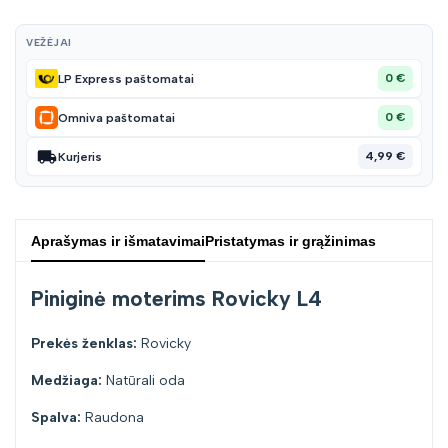
VEŽĖJAI
0 €
LP Express paštomatai
0 €
Omniva paštomatai
4,99 €
Kurjeris
Aprašymas ir išmatavimai
Pristatymas ir grąžinimas
Piniginė moterims Rovicky L4
Prekės ženklas:
Rovicky
Medžiaga:
Natūrali oda
Spalva:
Raudona