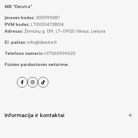
MB "Deistra"
Įmonės kodas:
305999387
PVM kodas:
LT100014728014
Adresas:
Žirmūnų g. 139, LT-09120 Vilnius, Lietuva
El. paštas:
info@deistra.lt
Telefono numeris:
+37060939620
Fizinės parduotuvės neturime.
Facebook
Instagramas
Tiktok
Informacija ir kontaktai