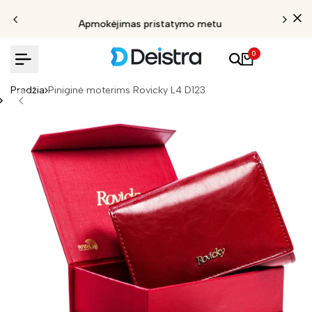
Apmokėjimas pristatymo metu
0
Pradžia
Piniginė moterims Rovicky L4 D123