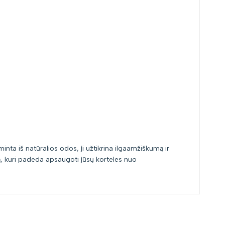
inta iš natūralios odos, ji užtikrina ilgaamžiškumą ir
gą, kuri padeda apsaugoti jūsų korteles nuo