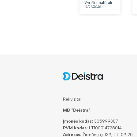
yra du skyri
Vyriška natūralios odos rankinė per petį „Rovicky“, juoda
15/07/2026
13/07/2026
👍
Rekvizitai
MB "Deistra"
Įmonės kodas:
305999387
PVM kodas:
LT100014728014
Adresas:
Žirmūnų g. 139, LT-09120