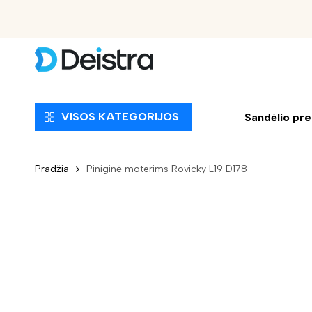
Nemokamas pristatymas nuo 30 EUR
VISOS KATEGORIJOS
Sandėlio pr
Pradžia
Piniginė moterims Rovicky L19 D178