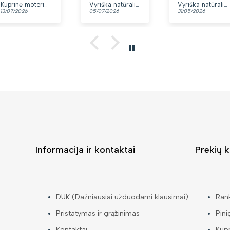
ai.
Kuprinė moterims Peterson, tamsiai mėlyna K12
Vyriška natūralios odos rankinė per petį „Rovicky“, juoda
Vyriška natūralios odos rankinė per petį „Rovicky“, juoda, su užtrauktuku
05/07/2026
31/05/2026
Informacija ir kontaktai
Prekių k
DUK (Dažniausiai užduodami klausimai)
Ran
Pristatymas ir grąžinimas
Pini
Kontaktai
Kup