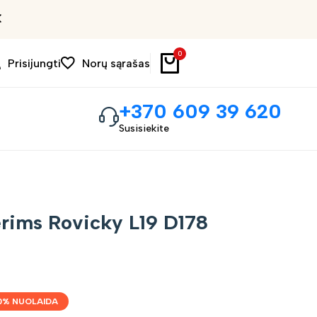
Išpardavimas iki 30%
0
Prisijungti
Norų sąrašas
+370 609 39 620
Susisiekite
rims Rovicky L19 D178
0
% NUOLAIDA