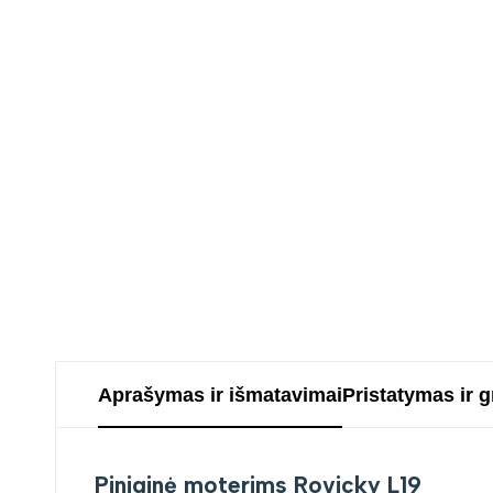
Aprašymas ir išmatavimai
Pristatymas ir 
Piniginė moterims Rovicky L19