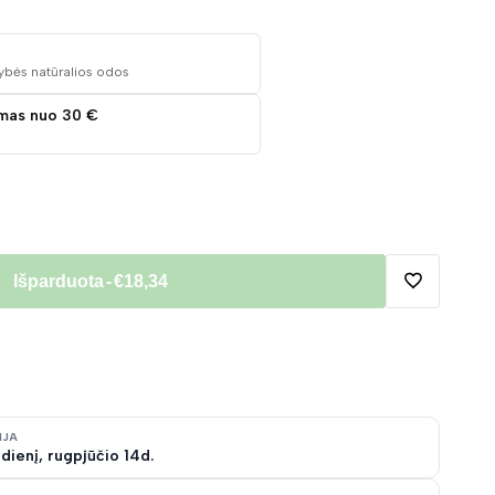
ybės natūralios odos
mas nuo 30 €
Išparduota
-
€18,34
Pridėti
į
norų
IJA
dienį, rugpjūčio 14d.
sąrašą