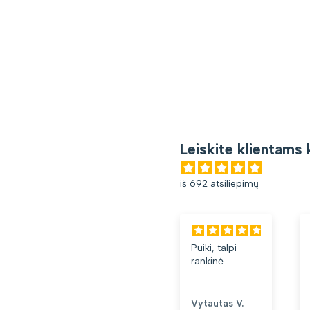
Leiskite klientams 
iš 692 atsiliepimų
Puiki, talpi
Gana patog
rankinė.
kuprinė.
Lengva ir
minkšta.
Patinka, ka
Vytautas V.
Loreta G.