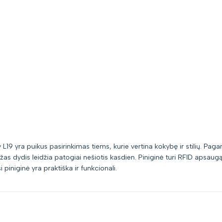
19 yra puikus pasirinkimas tiems, kurie vertina kokybę ir stilių. Pagam
žas dydis leidžia patogiai nešiotis kasdien. Piniginė turi RFID apsau
piniginė yra praktiška ir funkcionali.