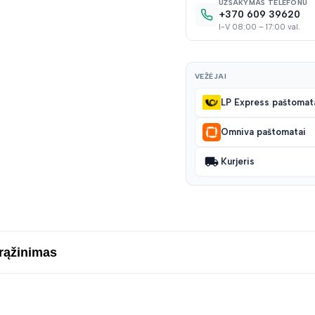
UŽSAKYMAS TELEFONU
+370 609 39620
I-V 08:00 – 17:00 val.
VEŽĖJAI
LP Express paštomat
Omniva paštomatai
Kurjeris
grąžinimas