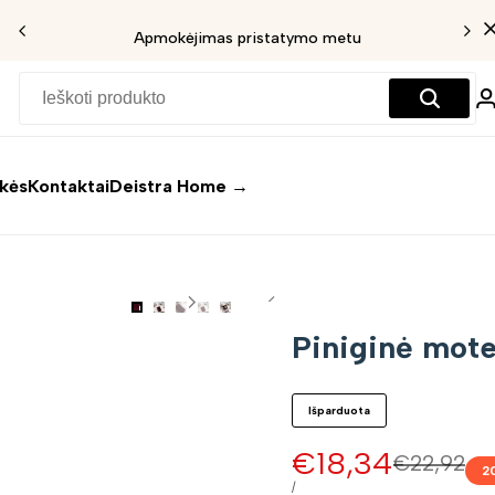
Apmokėjimas pristatymo metu
ekės
Kontaktai
Deistra Home →
Piniginė mote
Išparduota
Pardavimo
€18,34
Įprasta
€22,92
2
kaina
kaina
VIENETO
/