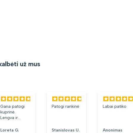
kalbėti už mus
i
Patogi rankinė
Labai patiko
d
Stanislovas U.
Anonimas