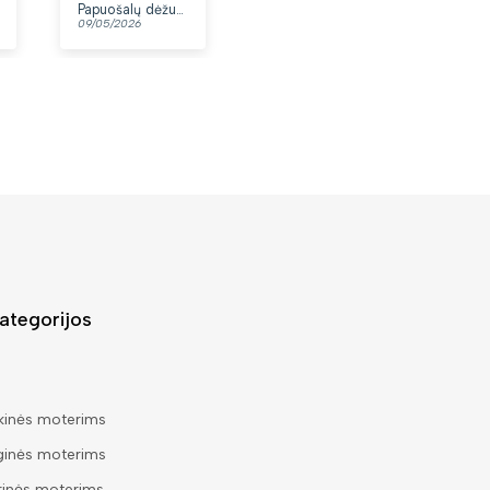
Papuošalų dėžutė T32-1
Moteriškas diržas S48 juodas N86
Akiniai nuo saulės vyrams B56
09/05/2026
07/05/2026
03/05/2026
ategorijos
kinės moterims
ginės moterims
rinės moterims