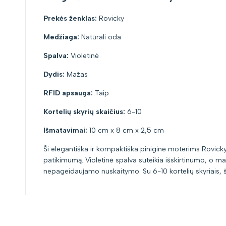
Prekės ženklas:
Rovicky
Medžiaga:
Natūrali oda
Spalva:
Violetinė
Dydis:
Mažas
RFID apsauga:
Taip
Kortelių skyrių skaičius:
6-10
Išmatavimai:
10 cm x 8 cm x 2,5 cm
Ši elegantiška ir kompaktiška piniginė moterims Rovicky L
patikimumą. Violetinė spalva suteikia išskirtinumo, o ma
nepageidaujamo nuskaitymo. Su 6-10 kortelių skyriais, ši 