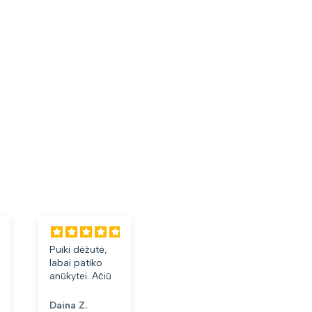
Puiki dėžutė,
Labai tiko ir
Labai geri
labai patiko
patiko👍
akiniai.
anūkytei. Ačiū
Daina Z.
Anonimas
Albinas J.