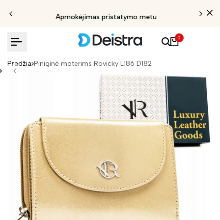
Apmokėjimas pristatymo metu
0
Pradžia
Piniginė moterims Rovicky L186 D182