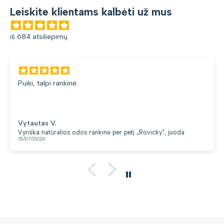
Leiskite klientams kalbėti už mus
iš 684 atsiliepimų
Puiki, talpi rankinė.
Vytautas V.
Vyriška natūralios odos rankinė per petį „Rovicky“, juoda
15/07/2026