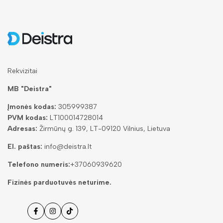
Rekvizitai
MB "Deistra"
Įmonės kodas:
305999387
PVM kodas:
LT100014728014
Adresas:
Žirmūnų g. 139, LT-09120 Vilnius, Lietuva
El. paštas:
info@deistra.lt
Telefono numeris:
+37060939620
Fizinės parduotuvės neturime.
Facebook
Instagramas
Tiktok