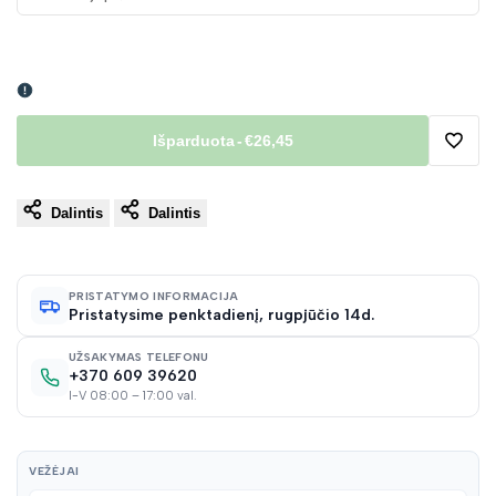
Išparduota
-
€26,45
Pridėt
Dalintis
Dalintis
į
norų
PRISTATYMO INFORMACIJA
Pristatysime penktadienį, rugpjūčio 14d.
sąraš
UŽSAKYMAS TELEFONU
+370 609 39620
I-V 08:00 – 17:00 val.
VEŽĖJAI