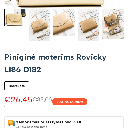
Piniginė moterims Rovicky
L186 D182
Išparduota
Pardavimo
€26,45
Įprasta
€33,06
20
% NUOLAIDA
kaina
kaina
VIENETO
/
KAINA
Nemokamas pristatymas nuo 30 €
Galioja paštomatams