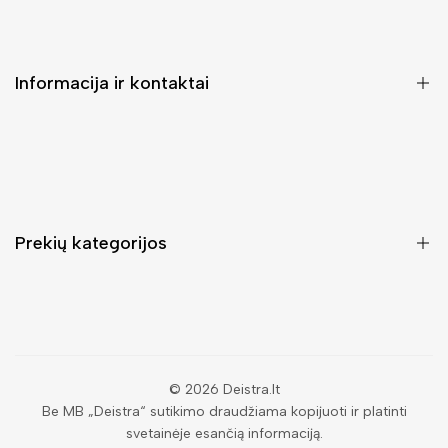
Informacija ir kontaktai
DUK (Dažniausiai užduodami klausimai)
Pristatymas ir grąžinimas
Kontaktai
Prekių kategorijos
Mano paskyra
Pirkimo sąlygos ir taisyklės
Rankinės moterims
Atsisakyti užsakymo
Piniginės moterims
Privatumo politika
Kuprinės moterims
Paieška
© 2026
Deistra.lt
Be MB „Deistra“ sutikimo draudžiama kopijuoti ir platinti
Vyriškos piniginės
svetainėje esančią informaciją.