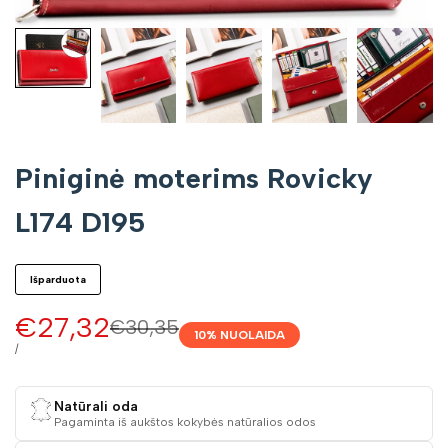
Piniginė moterims Rovicky
L174 D195
Išparduota
Pardavimo
€27,32
Įprasta
€30,35
10
% NUOLAIDA
kaina
kaina
VIENETO
/
KAINA
Natūrali oda
Pagaminta iš aukštos kokybės natūralios odos