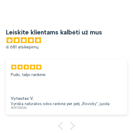
Leiskite klientams kalbėti už mus
iš 681 atsiliepimų
Puiki, talpi rankinė.
Vytautas V.
Vyriška natūralios odos rankinė per petį „Rovicky“, juoda
15/07/2026