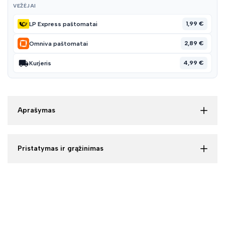
VEŽĖJAI
1,99 €
LP Express paštomatai
2,89 €
Omniva paštomatai
4,99 €
Kurjeris
Aprašymas
Pristatymas ir grąžinimas