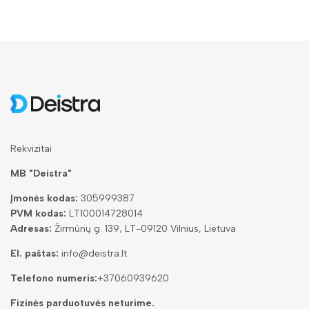
Rekvizitai
MB "Deistra"
Įmonės kodas:
305999387
PVM kodas:
LT100014728014
Adresas:
Žirmūnų g. 139, LT-09120 Vilnius, Lietuva
El. paštas:
info@deistra.lt
Telefono numeris:
+37060939620
Fizinės parduotuvės neturime.