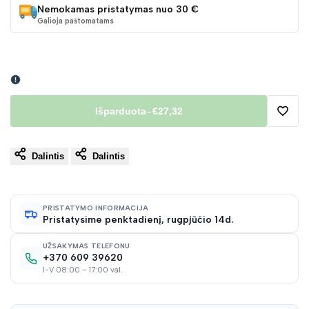
Nemokamas pristatymas nuo 30 €
Galioja paštomatams
Išparduota
-
€27,32
Pridėt
Dalintis
Dalintis
į
norų
PRISTATYMO INFORMACIJA
Pristatysime penktadienį, rugpjūčio 14d.
sąraš
UŽSAKYMAS TELEFONU
+370 609 39620
I-V 08:00 – 17:00 val.