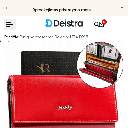
Apmokėjimas pristatymo metu
0
Pradžia
Piniginė moterims Rovicky L174 D195