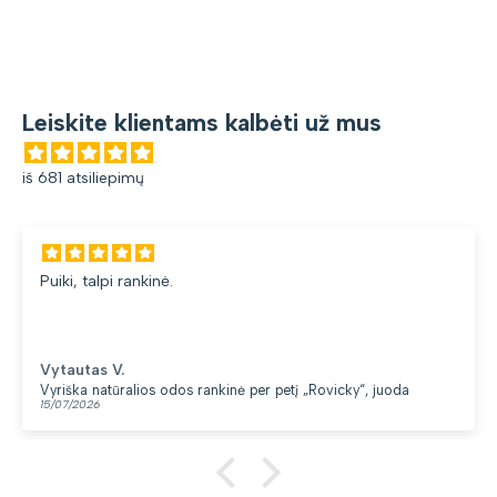
Leiskite klientams kalbėti už mus
iš 681 atsiliepimų
Puiki, talpi rankinė.
Vytautas V.
Vyriška natūralios odos rankinė per petį „Rovicky“, juoda
15/07/2026