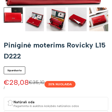
Piniginė moterims Rovicky L15
D222
Išparduota
Pardavimo
€28,08
Įprasta
€35,10
20
% NUOLAIDA
kaina
kaina
VIENETO
/
KAINA
Natūrali oda
Pagaminta iš aukštos kokybės natūralios odos