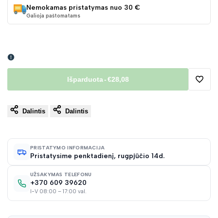
Nemokamas pristatymas nuo 30 €
Galioja paštomatams
Išparduota
-
€28,08
Pridėt
Dalintis
Dalintis
į
norų
PRISTATYMO INFORMACIJA
Pristatysime penktadienį, rugpjūčio 14d.
sąraš
UŽSAKYMAS TELEFONU
+370 609 39620
I-V 08:00 – 17:00 val.