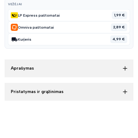
VEŽĖJAI
1,99 €
LP Express paštomatai
2,89 €
Omniva paštomatai
4,99 €
Kurjeris
Aprašymas
Pristatymas ir grąžinimas