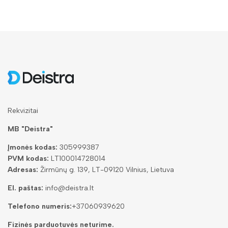
Rekvizitai
MB "Deistra"
Įmonės kodas:
305999387
PVM kodas:
LT100014728014
Adresas:
Žirmūnų g. 139, LT-09120 Vilnius, Lietuva
El. paštas:
info@deistra.lt
Telefono numeris:
+37060939620
Fizinės parduotuvės neturime.