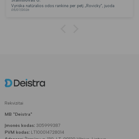
Stanislovas U.
Vyriška natūralios odos rankinė per petį „Rovicky“, juoda
05/07/2026
Rekvizitai
MB "Deistra"
Įmonės kodas:
305999387
PVM kodas:
LT100014728014