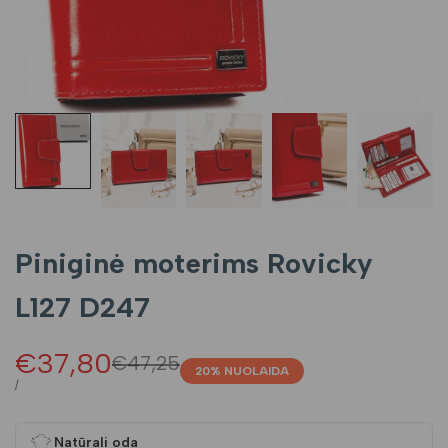
Piniginė moterims Rovicky
L127 D247
Pardavimo
€37,80
Įprasta
€47,25
20
% NUOLAIDA
kaina
kaina
VIENETO
/
KAINA
Natūrali oda