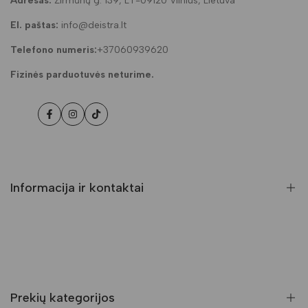
Adresas:
Žirmūnų g. 139, LT-09120 Vilnius, Lietuva
El. paštas:
info@deistra.lt
Telefono numeris:
+37060939620
Fizinės parduotuvės neturime.
Facebook
Instagramas
Tiktok
Informacija ir kontaktai
DUK (Dažniausiai užduodami klausimai)
Pristatymas ir grąžinimas
Kontaktai
Prekių kategorijos