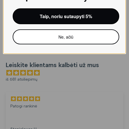
Taip, noriu sutaupyti 5%
Ne, ačiū
Leiskite klientams kalbėti už mus
iš 681 atsiliepimų
Patogi rankinė