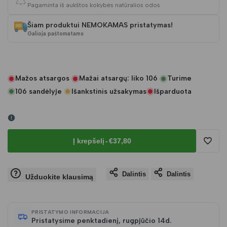
Pagaminta iš aukštos kokybės natūralios odos
Šiam produktui NEMOKAMAS pristatymas!
Galioja paštomatams
Mažos atsargos
Mažai atsargų: liko
106
Turime
106
sandėlyje
Išankstinis užsakymas
Išparduota
Į krepšelį
-
€37,80
Pridėt
Dalintis
Dalintis
į
Užduokite klausimą
norų
PRISTATYMO INFORMACIJA
Pristatysime penktadienį, rugpjūčio 14d.
sąraš