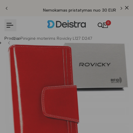
Nemokamas pristatymas nuo 30 EUR
0
Pradžia
Piniginė moterims Rovicky L127 D247