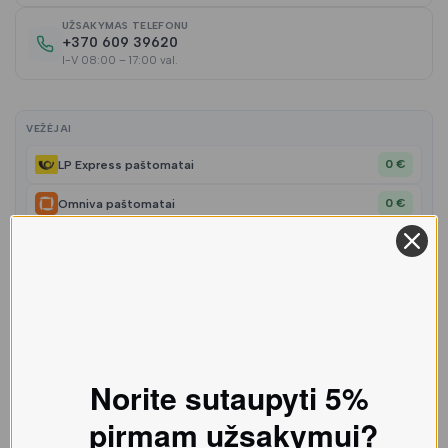
UŽSAKYMAS TELEFONU
+370 609 39620
I-V 08:00 – 17:00 val.
VEŽĖJAI
0 €
LP Express paštomatai
0 €
Omniva paštomatai
4,99 €
Kurjeris
Aprašymas
Norite sutaupyti 5%
Pristatymas ir grąžinimas
pirmam užsakymui?