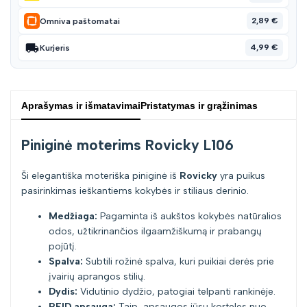
2,89 €
Omniva paštomatai
4,99 €
Kurjeris
Aprašymas ir išmatavimai
Pristatymas ir grąžinimas
Piniginė moterims Rovicky L106
Ši elegantiška moteriška piniginė iš
Rovicky
yra puikus
pasirinkimas ieškantiems kokybės ir stiliaus derinio.
Medžiaga:
Pagaminta iš aukštos kokybės natūralios
odos, užtikrinančios ilgaamžiškumą ir prabangų
pojūtį.
Spalva:
Subtili rožinė spalva, kuri puikiai derės prie
įvairių aprangos stilių.
Dydis:
Vidutinio dydžio, patogiai telpanti rankinėje.
RFID apsauga:
Taip, apsaugos jūsų korteles nuo