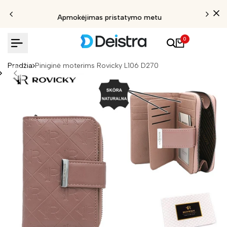
Apmokėjimas pristatymo metu
0
Pradžia
Piniginė moterims Rovicky L106 D270