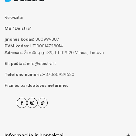
Rekvizitai
MB "Deistra"
Įmonės kodas:
305999387
PVM kodas:
LT100014728014
Adresas:
Žirmūnų g. 139, LT-09120 Vilnius, Lietuva
El. paštas:
info@deistra.lt
Telefono numeris:
+37060939620
Fizinės parduotuvės neturime.
Facebook
Instagramas
Tiktok
Informacija ir kontaktai