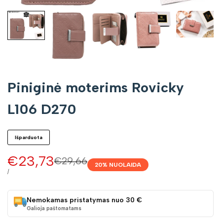
Piniginė moterims Rovicky
L106 D270
Išparduota
Pardavimo
€23,73
Įprasta
€29,66
20
% NUOLAIDA
kaina
kaina
VIENETO
/
KAINA
Nemokamas pristatymas nuo 30 €
Galioja paštomatams