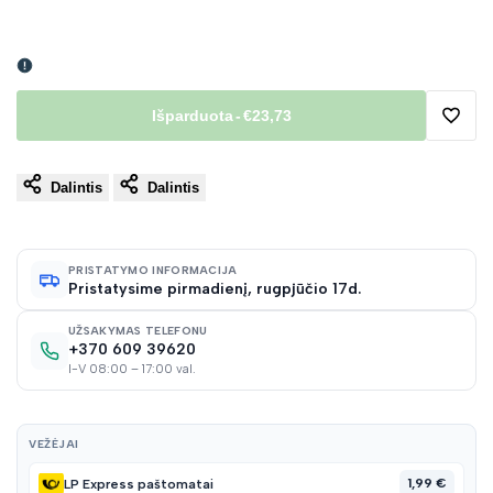
Išparduota
-
€23,73
Pridėt
Dalintis
Dalintis
į
norų
PRISTATYMO INFORMACIJA
Pristatysime pirmadienį, rugpjūčio 17d.
sąraš
UŽSAKYMAS TELEFONU
+370 609 39620
I-V 08:00 – 17:00 val.
VEŽĖJAI
1,99 €
LP Express paštomatai