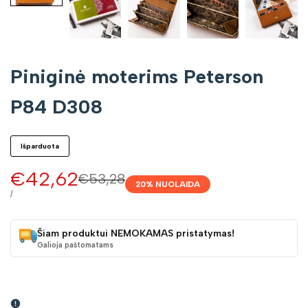
Piniginė moterims Peterson
P84 D308
Išparduota
Pardavimo
€42,62
Įprasta
€53,28
20
% NUOLAIDA
kaina
kaina
VIENETO
/
KAINA
Šiam produktui NEMOKAMAS pristatymas!
Galioja paštomatams