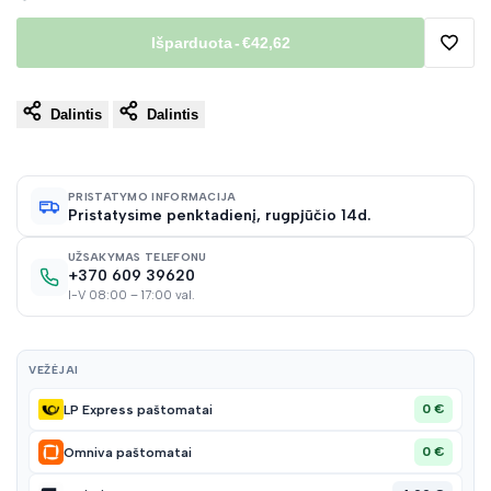
Išparduota
-
€42,62
Pridėt
Dalintis
Dalintis
į
norų
PRISTATYMO INFORMACIJA
Pristatysime penktadienį, rugpjūčio 14d.
sąraš
UŽSAKYMAS TELEFONU
+370 609 39620
I-V 08:00 – 17:00 val.
VEŽĖJAI
0 €
LP Express paštomatai
0 €
Omniva paštomatai