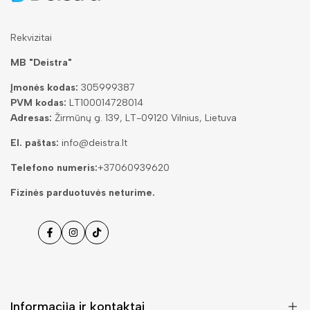
Rekvizitai
MB "Deistra"
Įmonės kodas:
305999387
PVM kodas:
LT100014728014
Adresas:
Žirmūnų g. 139, LT-09120 Vilnius, Lietuva
El. paštas:
info@deistra.lt
Telefono numeris:
+37060939620
Fizinės parduotuvės neturime.
Facebook
Instagramas
Tiktok
Informacija ir kontaktai