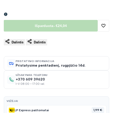
Išparduota
-
€24,04
Pridėt
Dalintis
Dalintis
į
norų
PRISTATYMO INFORMACIJA
Pristatysime penktadienį, rugpjūčio 14d.
sąraš
UŽSAKYMAS TELEFONU
+370 609 39620
I-V 08:00 – 17:00 val.
VEŽĖJAI
1,99 €
LP Express paštomatai