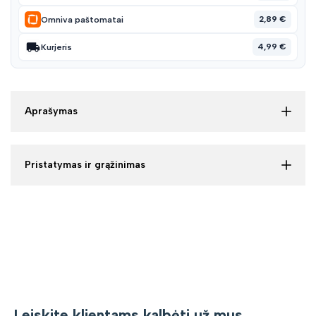
2,89 €
Omniva paštomatai
4,99 €
Kurjeris
Aprašymas
Pristatymas ir grąžinimas
Leiskite klientams kalbėti už mus