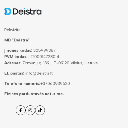
Rekvizitai
MB "Deistra"
Įmonės kodas:
305999387
PVM kodas:
LT100014728014
Adresas:
Žirmūnų g. 139, LT-09120 Vilnius, Lietuva
El. paštas:
info@deistra.lt
Telefono numeris:
+37060939620
Fizinės parduotuvės neturime.
Facebook
Instagramas
Tiktok