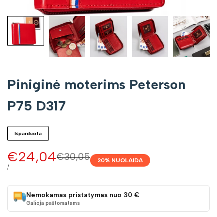
Piniginė moterims Peterson
P75 D317
Išparduota
Pardavimo
€24,04
Įprasta
€30,05
20
% NUOLAIDA
kaina
kaina
VIENETO
/
KAINA
Nemokamas pristatymas nuo 30 €
Galioja paštomatams