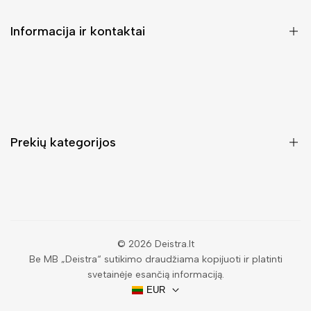
Informacija ir kontaktai
DUK (Dažniausiai užduodami klausimai)
Pristatymas ir grąžinimas
Kontaktai
Prekių kategorijos
Mano paskyra
Pirkimo sąlygos ir taisyklės
Rankinės moterims
Atsisakyti užsakymo
Piniginės moterims
Privatumo politika
Kuprinės moterims
Paieška
© 2026
Deistra.lt
Be MB „Deistra“ sutikimo draudžiama kopijuoti ir platinti
Vyriškos piniginės
svetainėje esančią informaciją.
Papuošalai
EUR
Akiniai nuo saulės vyrams