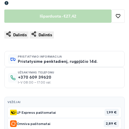
Išparduota
-
€27,42
Pridėt
Dalintis
Dalintis
į
norų
PRISTATYMO INFORMACIJA
Pristatysime penktadienį, rugpjūčio 14d.
sąraš
UŽSAKYMAS TELEFONU
+370 609 39620
I-V 08:00 – 17:00 val.
VEŽĖJAI
1,99 €
LP Express paštomatai
2,89 €
Omniva paštomatai