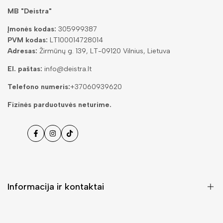
MB "Deistra"
Įmonės kodas:
305999387
PVM kodas:
LT100014728014
Adresas:
Žirmūnų g. 139, LT-09120 Vilnius, Lietuva
El. paštas:
info@deistra.lt
Telefono numeris:
+37060939620
Fizinės parduotuvės neturime.
Facebook
Instagramas
Tiktok
Informacija ir kontaktai