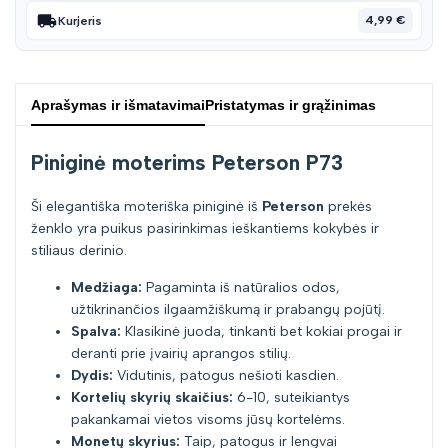
4,99 €
Kurjeris
Aprašymas ir išmatavimai
Pristatymas ir grąžinimas
Piniginė moterims Peterson P73
Ši elegantiška moteriška piniginė iš
Peterson
prekės
ženklo yra puikus pasirinkimas ieškantiems kokybės ir
stiliaus derinio.
Medžiaga:
Pagaminta iš natūralios odos,
užtikrinančios ilgaamžiškumą ir prabangų pojūtį.
Spalva:
Klasikinė juoda, tinkanti bet kokiai progai ir
deranti prie įvairių aprangos stilių.
Dydis:
Vidutinis, patogus nešioti kasdien.
Kortelių skyrių skaičius:
6-10, suteikiantys
pakankamai vietos visoms jūsų kortelėms.
Monetų skyrius:
Taip, patogus ir lengvai