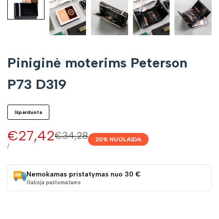
Piniginė moterims Peterson
P73 D319
Išparduota
Pardavimo
€27,42
Įprasta
€34,28
20
% NUOLAIDA
kaina
kaina
VIENETO
/
KAINA
Nemokamas pristatymas nuo 30 €
Galioja paštomatams