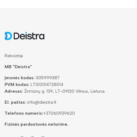
Rekvizitai
MB "Deistra"
Įmonės kodas:
305999387
PVM kodas:
LT100014728014
Adresas:
Žirmūnų g. 139, LT-09120 Vilnius, Lietuva
El. paštas:
info@deistra.lt
Telefono numeris:
+37060939620
Fizinės parduotuvės neturime.