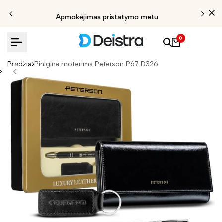
Apmokėjimas pristatymo metu
0
Pradžia
Piniginė moterims Peterson P67 D326