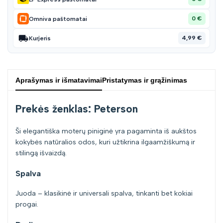
0 €
Omniva paštomatai
4,99 €
Kurjeris
Aprašymas ir išmatavimai
Pristatymas ir grąžinimas
Prekės ženklas: Peterson
Ši elegantiška moterų piniginė yra pagaminta iš aukštos
kokybės natūralios odos, kuri užtikrina ilgaamžiškumą ir
stilingą išvaizdą.
Spalva
Juoda – klasikinė ir universali spalva, tinkanti bet kokiai
progai.