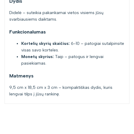
Dydis
Didelė – suteikia pakankamai vietos visiems jūsų
svarbiausiems daiktams.
Funkcionalumas
Kortelių skyrių skaičius:
6-10 – patogiai sutalpinsite
visas savo korteles.
Monetų skyrius:
Taip – patogus ir lengvai
pasiekiamas.
Matmenys
9,5 cm x 18,5 cm x 3 cm – kompaktiškas dydis, kuris
lengvai tilps į jūsų rankinę.