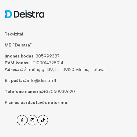
Rekvizitai
MB "Deistra"
Įmonės kodas:
305999387
PVM kodas:
LT100014728014
Adresas:
Žirmūnų g. 139, LT-09120 Vilnius, Lietuva
El. paštas:
info@deistra.lt
Telefono numeris:
+37060939620
Fizinės parduotuvės neturime.
Facebook
Instagramas
Tiktok