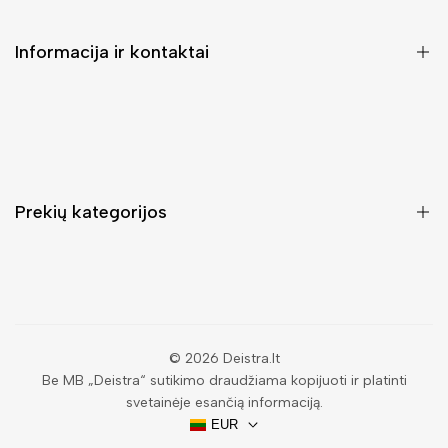
Informacija ir kontaktai
DUK (Dažniausiai užduodami klausimai)
Pristatymas ir grąžinimas
Kontaktai
Prekių kategorijos
Mano paskyra
Pirkimo sąlygos ir taisyklės
Rankinės moterims
Atsisakyti užsakymo
Piniginės moterims
Privatumo politika
Kuprinės moterims
Paieška
© 2026
Deistra.lt
Be MB „Deistra“ sutikimo draudžiama kopijuoti ir platinti
Vyriškos piniginės
svetainėje esančią informaciją.
Papuošalai
EUR