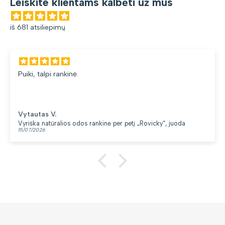
Leiskite klientams kalbėti už mus
iš 681 atsiliepimų
Puiki, talpi rankinė.
Vytautas V.
Vyriška natūralios odos rankinė per petį „Rovicky“, juoda
15/07/2026