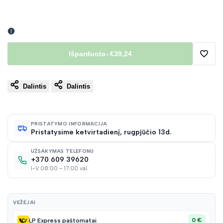
Išparduota
-
€39,24
Pridėt
Dalintis
Dalintis
į
norų
PRISTATYMO INFORMACIJA
Pristatysime ketvirtadienį, rugpjūčio 13d.
sąraš
UŽSAKYMAS TELEFONU
+370 609 39620
I-V 08:00 – 17:00 val.
VEŽĖJAI
0 €
LP Express paštomatai