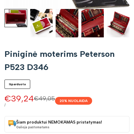
Piniginė moterims Peterson
P523 D346
Išparduota
Pardavimo
€39,24
Įprasta
€49,05
20
% NUOLAIDA
kaina
kaina
VIENETO
/
KAINA
Šiam produktui NEMOKAMAS pristatymas!
Galioja paštomatams