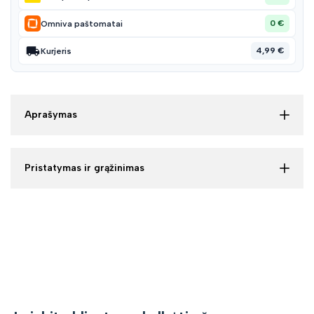
0 €
Omniva paštomatai
4,99 €
Kurjeris
Aprašymas
Pristatymas ir grąžinimas