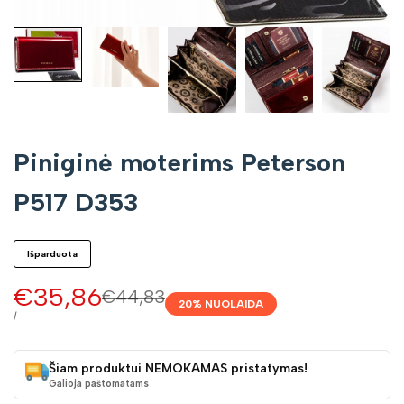
Piniginė moterims Peterson
P517 D353
Išparduota
Pardavimo
€35,86
Įprasta
€44,83
20
% NUOLAIDA
kaina
kaina
VIENETO
/
KAINA
Šiam produktui NEMOKAMAS pristatymas!
Galioja paštomatams