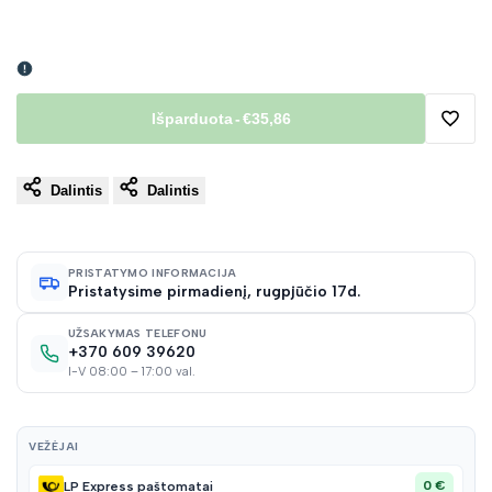
Išparduota
-
€35,86
Pridėt
Dalintis
Dalintis
į
norų
PRISTATYMO INFORMACIJA
Pristatysime pirmadienį, rugpjūčio 17d.
sąraš
UŽSAKYMAS TELEFONU
+370 609 39620
I-V 08:00 – 17:00 val.
VEŽĖJAI
0 €
LP Express paštomatai