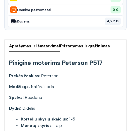
0 €
Omniva paštomatai
4,99 €
Kurjeris
Aprašymas ir išmatavimai
Pristatymas ir grąžinimas
Piniginė moterims Peterson P517
Prekės ženklas:
Peterson
Medžiaga:
Natūrali oda
Spalva:
Raudona
Dydis:
Didelis
Kortelių skyrių skaičius:
1-5
Monetų skyrius:
Taip