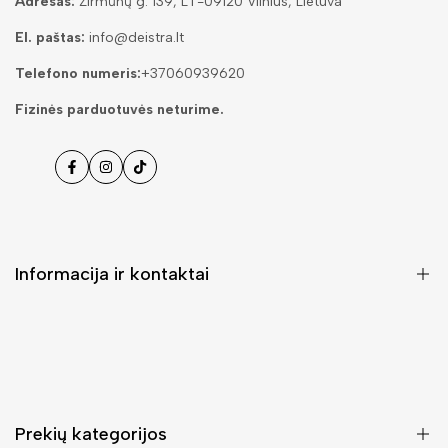
Adresas:
Žirmūnų g. 139, LT-09120 Vilnius, Lietuva
El. paštas:
info@deistra.lt
Telefono numeris:
+37060939620
Fizinės parduotuvės neturime.
Facebook
Instagramas
Tiktok
Informacija ir kontaktai
DUK (Dažniausiai užduodami klausimai)
Pristatymas ir grąžinimas
Kontaktai
Prekių kategorijos