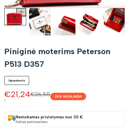
Piniginė moterims Peterson
P513 D357
Išparduota
Pardavimo
€21,24
Įprasta
€26,55
20
% NUOLAIDA
kaina
kaina
VIENETO
/
KAINA
Nemokamas pristatymas nuo 30 €
Galioja paštomatams