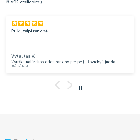
iš 692 atsiliepimų
uiki, talpi rankinė.
d
Vytautas V.
yriška natūralios odos rankinė per petį „Rovicky“, juoda
K
5/07/2026
1