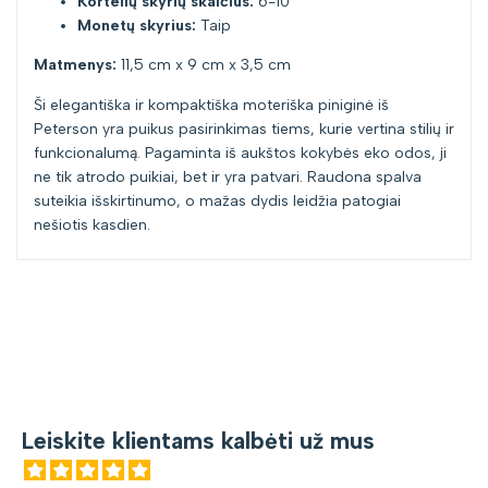
Kortelių skyrių skaičius:
6-10
Monetų skyrius:
Taip
Matmenys:
11,5 cm x 9 cm x 3,5 cm
Ši elegantiška ir kompaktiška moteriška piniginė iš
Peterson yra puikus pasirinkimas tiems, kurie vertina stilių ir
funkcionalumą. Pagaminta iš aukštos kokybės eko odos, ji
ne tik atrodo puikiai, bet ir yra patvari. Raudona spalva
suteikia išskirtinumo, o mažas dydis leidžia patogiai
nešiotis kasdien.
Leiskite klientams kalbėti už mus