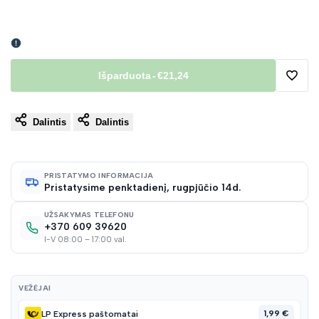
Išparduota
-
€21,24
Pridėt
Dalintis
Dalintis
į
norų
PRISTATYMO INFORMACIJA
Pristatysime penktadienį, rugpjūčio 14d.
sąraš
UŽSAKYMAS TELEFONU
+370 609 39620
I-V 08:00 – 17:00 val.
VEŽĖJAI
1,99 €
LP Express paštomatai