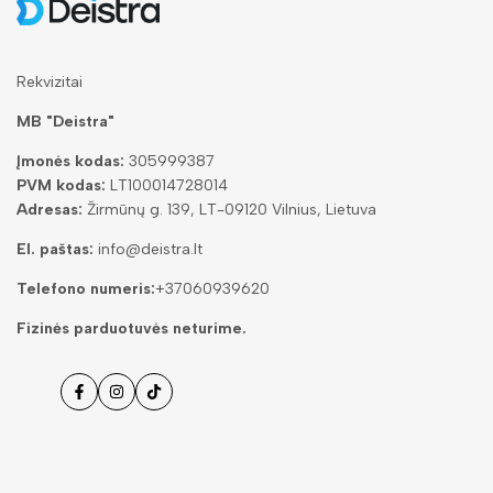
Rekvizitai
MB "Deistra"
Įmonės kodas:
305999387
PVM kodas:
LT100014728014
Adresas:
Žirmūnų g. 139, LT-09120 Vilnius, Lietuva
El. paštas:
info@deistra.lt
Telefono numeris:
+37060939620
Fizinės parduotuvės neturime.
Facebook
Instagramas
Tiktok