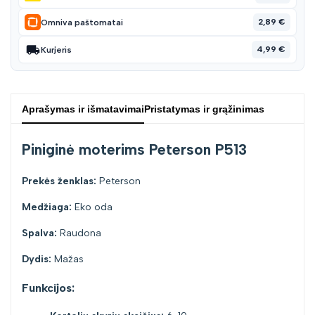
2,89 €
Omniva paštomatai
4,99 €
Kurjeris
Aprašymas ir išmatavimai
Pristatymas ir grąžinimas
Piniginė moterims Peterson P513
Prekės ženklas:
Peterson
Medžiaga:
Eko oda
Spalva:
Raudona
Dydis:
Mažas
Funkcijos: