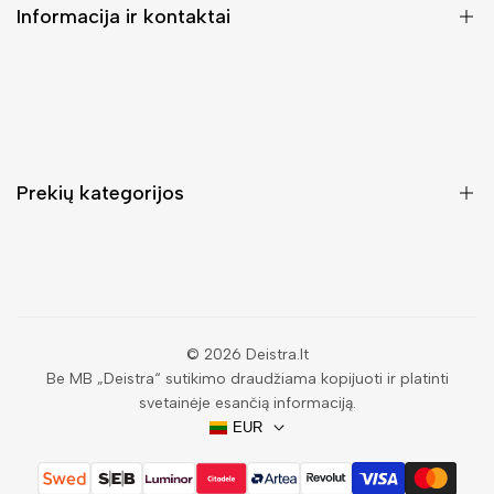
Informacija ir kontaktai
DUK (Dažniausiai užduodami klausimai)
Pristatymas ir grąžinimas
Kontaktai
Prekių kategorijos
Mano paskyra
Pirkimo sąlygos ir taisyklės
Rankinės moterims
Atsisakyti užsakymo
Piniginės moterims
Privatumo politika
Kuprinės moterims
Paieška
© 2026
Deistra.lt
Be MB „Deistra“ sutikimo draudžiama kopijuoti ir platinti
Vyriškos piniginės
svetainėje esančią informaciją.
Papuošalai
EUR
Akiniai nuo saulės vyrams
Vyriški diržai