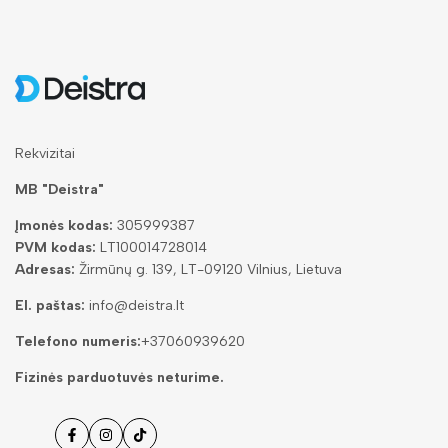
Rekvizitai
MB "Deistra"
Įmonės kodas:
305999387
PVM kodas:
LT100014728014
Adresas:
Žirmūnų g. 139, LT-09120 Vilnius, Lietuva
El. paštas:
info@deistra.lt
Telefono numeris:
+37060939620
Fizinės parduotuvės neturime.
Facebook
Instagramas
Tiktok