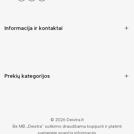
Informacija ir kontaktai
DUK (Dažniausiai užduodami klausimai)
Pristatymas ir grąžinimas
Kontaktai
Prekių kategorijos
Mano paskyra
Pirkimo sąlygos ir taisyklės
Rankinės moterims
Atsisakyti užsakymo
Piniginės moterims
Privatumo politika
Kuprinės moterims
Paieška
© 2026
Deistra.lt
Be MB „Deistra“ sutikimo draudžiama kopijuoti ir platinti
Vyriškos piniginės
svetainėje esančią informaciją.