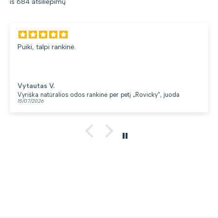
iš 684 atsiliepimų
Puiki, talpi rankinė.
Vytautas V.
Vyriška natūralios odos rankinė per petį „Rovicky“, juoda
15/07/2026