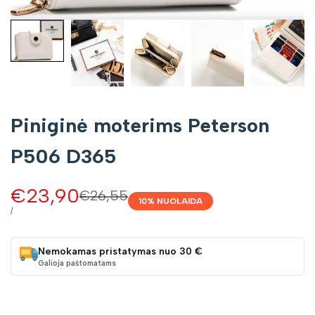
Piniginė moterims Peterson
P506 D365
Pardavimo
€23,90
Įprasta
€26,55
10
% NUOLAIDA
kaina
kaina
VIENETO
/
KAINA
Nemokamas pristatymas nuo 30 €
Galioja paštomatams