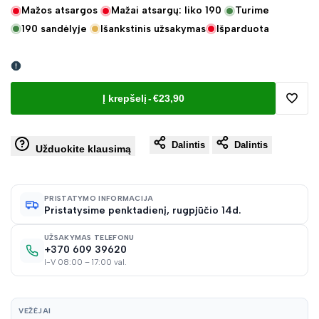
Mažos atsargos
Mažai atsargų: liko
190
Turime
190
sandėlyje
Išankstinis užsakymas
Išparduota
Į krepšelį
-
€23,90
Pridėt
Dalintis
Dalintis
į
Užduokite klausimą
norų
PRISTATYMO INFORMACIJA
Pristatysime penktadienį, rugpjūčio 14d.
sąraš
UŽSAKYMAS TELEFONU
+370 609 39620
I-V 08:00 – 17:00 val.
VEŽĖJAI