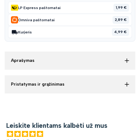
1,99 €
LP Express paštomatai
2,89 €
Omniva paštomatai
4,99 €
Kurjeris
Aprašymas
Pristatymas ir grąžinimas
Leiskite klientams kalbėti už mus