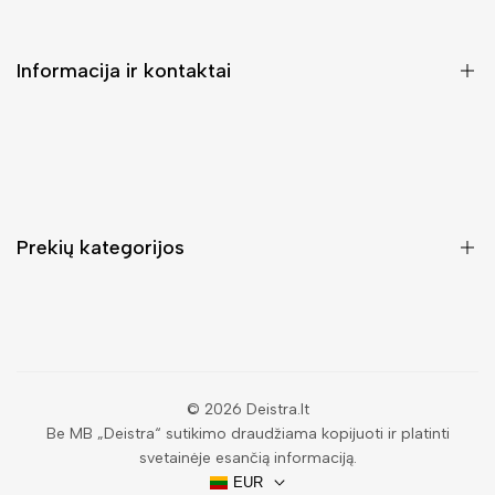
Informacija ir kontaktai
DUK (Dažniausiai užduodami klausimai)
Pristatymas ir grąžinimas
Kontaktai
Prekių kategorijos
Mano paskyra
Pirkimo sąlygos ir taisyklės
Rankinės moterims
Atsisakyti užsakymo
Piniginės moterims
Privatumo politika
Kuprinės moterims
Paieška
© 2026
Deistra.lt
Be MB „Deistra“ sutikimo draudžiama kopijuoti ir platinti
Vyriškos piniginės
svetainėje esančią informaciją.
Papuošalai
EUR