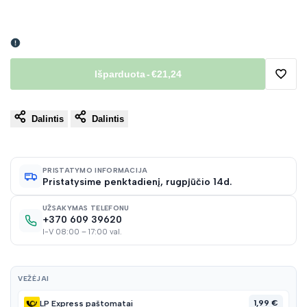
Išparduota
-
€21,24
Pridėt
Dalintis
Dalintis
į
norų
PRISTATYMO INFORMACIJA
Pristatysime penktadienį, rugpjūčio 14d.
sąraš
UŽSAKYMAS TELEFONU
+370 609 39620
I-V 08:00 – 17:00 val.
VEŽĖJAI
1,99 €
LP Express paštomatai