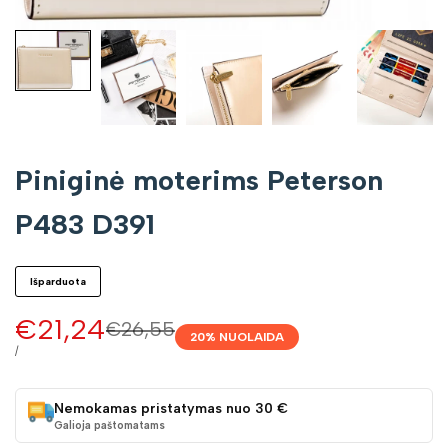
Piniginė moterims Peterson
P483 D391
Išparduota
Pardavimo
€21,24
Įprasta
€26,55
20
% NUOLAIDA
kaina
kaina
VIENETO
/
KAINA
Nemokamas pristatymas nuo 30 €
Galioja paštomatams