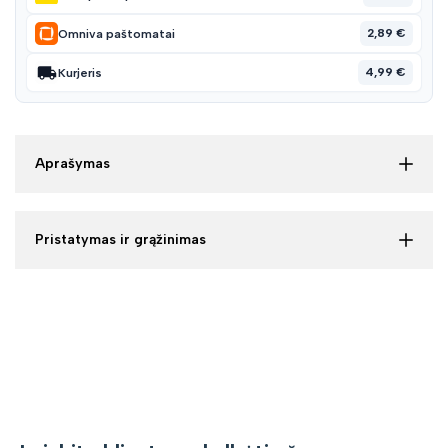
2,89 €
Omniva paštomatai
4,99 €
Kurjeris
Aprašymas
Pristatymas ir grąžinimas