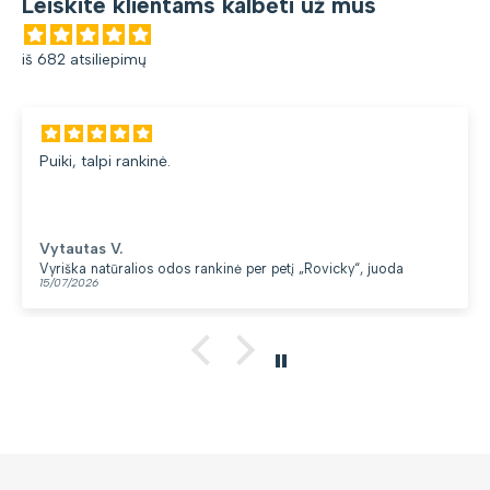
Leiskite klientams kalbėti už mus
iš 682 atsiliepimų
Puiki, talpi rankinė.
Vytautas V.
Vyriška natūralios odos rankinė per petį „Rovicky“, juoda
15/07/2026