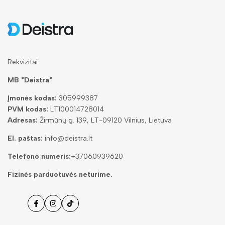
Rekvizitai
MB "Deistra"
Įmonės kodas:
305999387
PVM kodas:
LT100014728014
Adresas:
Žirmūnų g. 139, LT-09120 Vilnius, Lietuva
El. paštas:
info@deistra.lt
Telefono numeris:
+37060939620
Fizinės parduotuvės neturime.
Facebook
Instagramas
Tiktok