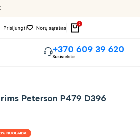
Išpardavimas iki 30%
0
Prisijungti
Norų sąrašas
+370 609 39 620
Susisiekite
erims Peterson P479 D396
0
% NUOLAIDA