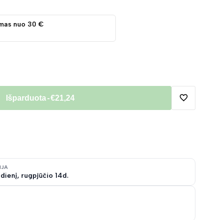
mas nuo 30 €
Išparduota
-
€21,24
Pridėti
į
norų
IJA
dienį, rugpjūčio 14d.
sąrašą