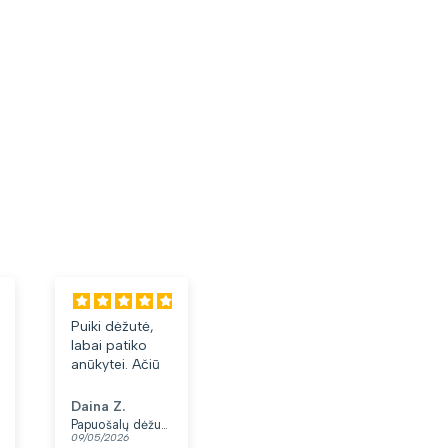
Puiki dėžutė,
Labai tiko ir
Laba
labai patiko
patiko👍
akini
anūkytei. Ačiū
Daina Z.
Anonimas
Albi
Papuošalų dėžutė T32-1
Moteriškas diržas S48 juodas N86
09/05/2026
07/05/2026
03/05