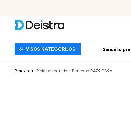
Nemokamas pristatymas nuo 30 EUR
VISOS KATEGORIJOS
Sandėlio pr
Pradžia
Piniginė moterims Peterson P479 D396