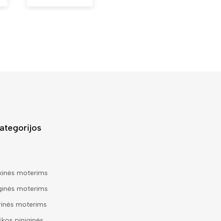
ategorijos
kinės moterims
ginės moterims
rinės moterims
škos piniginės