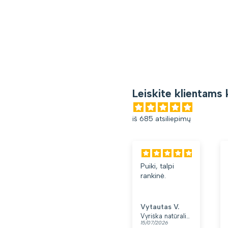
Leiskite klientams 
iš 685 atsiliepimų
Puiki, talpi
rankinė.
Vytautas V.
Vyriška natūralios odos rankinė per petį „Rovicky“, juoda
15/07/2026