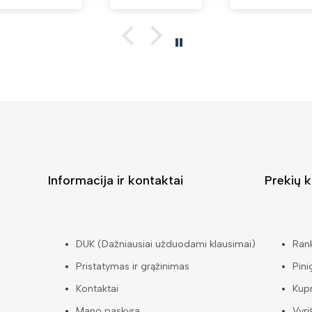
Informacija ir kontaktai
Prekių k
DUK (Dažniausiai užduodami klausimai)
Ran
Pristatymas ir grąžinimas
Pini
Kontaktai
Kup
Mano paskyra
Vyri