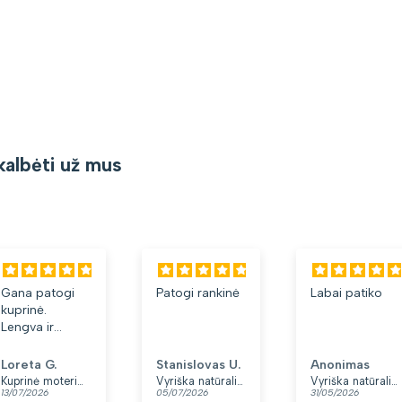
kalbėti už mus
Gana patogi
Patogi rankinė
Labai patiko
kuprinė.
Lengva ir
minkšta.
Patinka, kad
Loreta G.
Stanislovas U.
Anonimas
yra du skyriai.
Kuprinė moterims Peterson, tamsiai mėlyna K12
Vyriška natūralios odos rankinė per petį „Rovicky“, juoda
Vyriška natūralios odos rankinė per petį „Rovicky“, juoda, su užtrauktuku
13/07/2026
05/07/2026
31/05/2026
👍