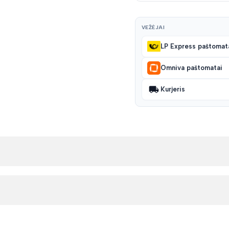
VEŽĖJAI
LP Express paštomat
Omniva paštomatai
Kurjeris