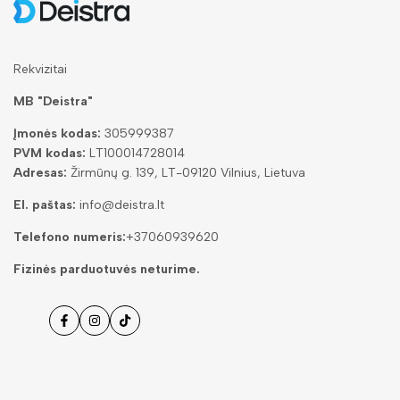
Rekvizitai
MB "Deistra"
Įmonės kodas:
305999387
PVM kodas:
LT100014728014
Adresas:
Žirmūnų g. 139, LT-09120 Vilnius, Lietuva
El. paštas:
info@deistra.lt
Telefono numeris:
+37060939620
Fizinės parduotuvės neturime.
Facebook
Instagramas
Tiktok