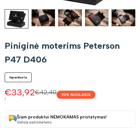
Piniginė moterims Peterson
P47 D406
Išparduota
Pardavimo
€33,92
Įprasta
€42,40
20
% NUOLAIDA
kaina
kaina
VIENETO
/
KAINA
Šiam produktui NEMOKAMAS pristatymas!
Galioja paštomatams