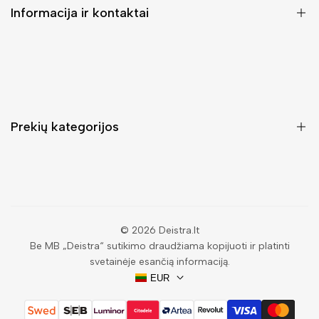
Informacija ir kontaktai
DUK (Dažniausiai užduodami klausimai)
Pristatymas ir grąžinimas
Kontaktai
Prekių kategorijos
Mano paskyra
Pirkimo sąlygos ir taisyklės
Rankinės moterims
Atsisakyti užsakymo
Piniginės moterims
Privatumo politika
Kuprinės moterims
Paieška
© 2026
Deistra.lt
Be MB „Deistra“ sutikimo draudžiama kopijuoti ir platinti
Vyriškos piniginės
svetainėje esančią informaciją.
Papuošalai
EUR
Akiniai nuo saulės vyrams