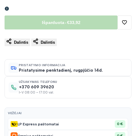
Išparduota
-
€33,92
Pridėt
Dalintis
Dalintis
į
norų
PRISTATYMO INFORMACIJA
Pristatysime penktadienį, rugpjūčio 14d.
sąraš
UŽSAKYMAS TELEFONU
+370 609 39620
I-V 08:00 – 17:00 val.
VEŽĖJAI
0 €
LP Express paštomatai
0 €
Omniva paštomatai