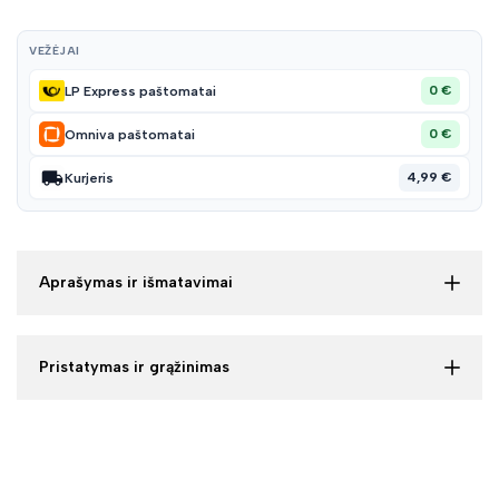
VEŽĖJAI
0 €
LP Express paštomatai
0 €
Omniva paštomatai
4,99 €
Kurjeris
Aprašymas ir išmatavimai
Pristatymas ir grąžinimas