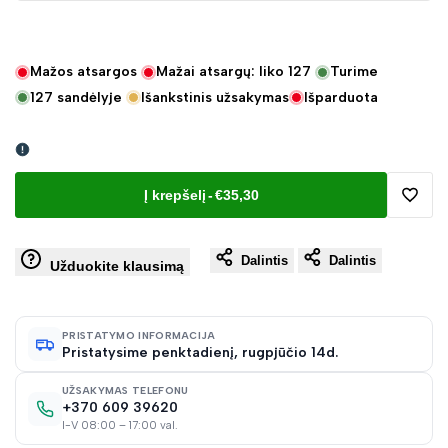
Mažos atsargos
Mažai atsargų: liko
127
Turime
127
sandėlyje
Išankstinis užsakymas
Išparduota
Į krepšelį
-
€35,30
Pridėt
Dalintis
Dalintis
į
Užduokite klausimą
norų
PRISTATYMO INFORMACIJA
Pristatysime penktadienį, rugpjūčio 14d.
sąraš
UŽSAKYMAS TELEFONU
+370 609 39620
I-V 08:00 – 17:00 val.