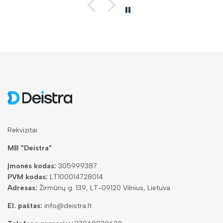
Rekvizitai
MB "Deistra"
Įmonės kodas:
305999387
PVM kodas:
LT100014728014
Adresas:
Žirmūnų g. 139, LT-09120 Vilnius, Lietuva
El. paštas:
info@deistra.lt