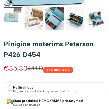
Piniginė moterims Peterson
P426 D454
Pardavimo
€35,30
Įprasta
€44,13
20
% NUOLAIDA
kaina
kaina
VIENETO
/
KAINA
Natūrali oda
Pagaminta iš aukštos kokybės natūralios odos
Šiam produktui NEMOKAMAS pristatymas!
Galioja paštomatams