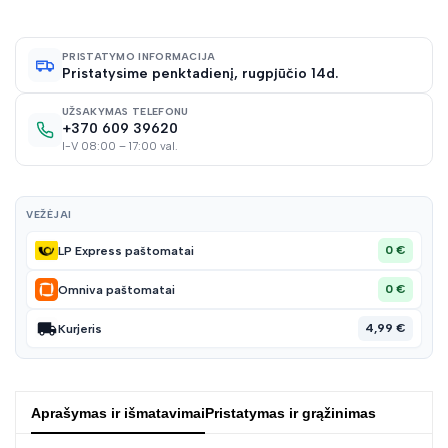
norų
PRISTATYMO INFORMACIJA
Pristatysime penktadienį, rugpjūčio 14d.
sąraš
UŽSAKYMAS TELEFONU
+370 609 39620
I-V 08:00 – 17:00 val.
VEŽĖJAI
0 €
LP Express paštomatai
0 €
Omniva paštomatai
4,99 €
Kurjeris
Aprašymas ir išmatavimai
Pristatymas ir grąžinimas