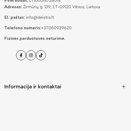
PVM kodas:
LT100014728014
Adresas:
Žirmūnų g. 139, LT-09120 Vilnius, Lietuva
El. paštas:
info@deistra.lt
Telefono numeris:
+37060939620
Fizinės parduotuvės neturime.
Facebook
Instagramas
Tiktok
Informacija ir kontaktai
DUK (Dažniausiai užduodami klausimai)
Pristatymas ir grąžinimas
Kontaktai