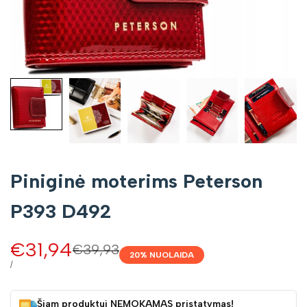
Piniginė moterims Peterson
P393 D492
Pardavimo
€31,94
Įprasta
€39,93
20
% NUOLAIDA
kaina
kaina
VIENETO
/
KAINA
Šiam produktui NEMOKAMAS pristatymas!