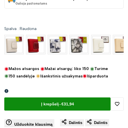
Galioja paštomatams
Spalva
:
Raudona
Mažos atsargos
Mažai atsargų: liko
150
Turime
150
sandėlyje
Išankstinis užsakymas
Išparduota
Į krepšelį
-
€31,94
Pridėt
Dalintis
Dalintis
į
Užduokite klausimą