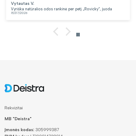
Vytautas V.
yriška natūralios odos rankinė per petį „Rovicky“, juoda
K
5/07/2026
1
Rekvizitai
MB "Deistra"
Įmonės kodas:
305999387