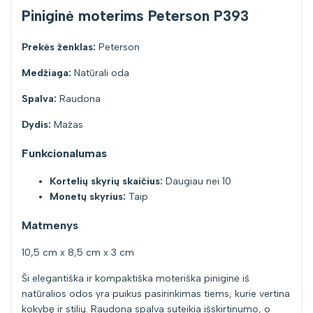
Piniginė moterims Peterson P393
Prekės ženklas:
Peterson
Medžiaga:
Natūrali oda
Spalva:
Raudona
Dydis:
Mažas
Funkcionalumas
Kortelių skyrių skaičius:
Daugiau nei 10
Monetų skyrius:
Taip
Matmenys
10,5 cm x 8,5 cm x 3 cm
Ši elegantiška ir kompaktiška moteriška piniginė iš
natūralios odos yra puikus pasirinkimas tiems, kurie vertina
kokybę ir stilių. Raudona spalva suteikia išskirtinumo, o