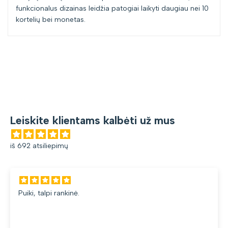
funkcionalus dizainas leidžia patogiai laikyti daugiau nei 10
kortelių bei monetas.
Leiskite klientams kalbėti už mus
iš 692 atsiliepimų
uiki, talpi rankinė.
d