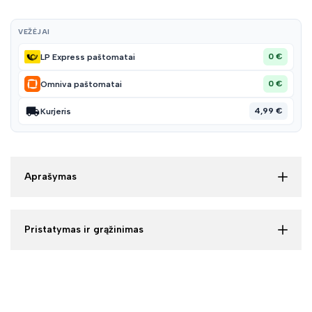
VEŽĖJAI
0 €
LP Express paštomatai
0 €
Omniva paštomatai
4,99 €
Kurjeris
Aprašymas
Pristatymas ir grąžinimas