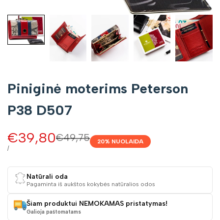
Piniginė moterims Peterson
P38 D507
Pardavimo
€39,80
Įprasta
€49,75
20
% NUOLAIDA
kaina
kaina
VIENETO
/
KAINA
Natūrali oda
Pagaminta iš aukštos kokybės natūralios odos
Šiam produktui NEMOKAMAS pristatymas!
Galioja paštomatams