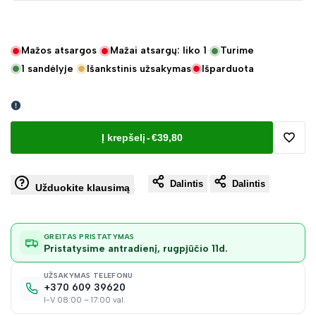
Mažos atsargos
Mažai atsargų: liko
1
Turime
1
sandėlyje
Išankstinis užsakymas
Išparduota
Į krepšelį
-
€39,80
Pridėt
Dalintis
Dalintis
į
Užduokite klausimą
norų
GREITAS PRISTATYMAS
Pristatysime antradienį, rugpjūčio 11d.
sąraš
UŽSAKYMAS TELEFONU
+370 609 39620
I-V 08:00 – 17:00 val.