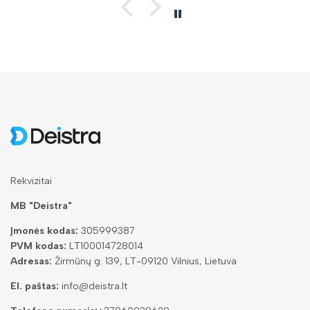
Rekvizitai
MB "Deistra"
Įmonės kodas:
305999387
PVM kodas:
LT100014728014
Adresas:
Žirmūnų g. 139, LT-09120 Vilnius, Lietuva
El. paštas:
info@deistra.lt