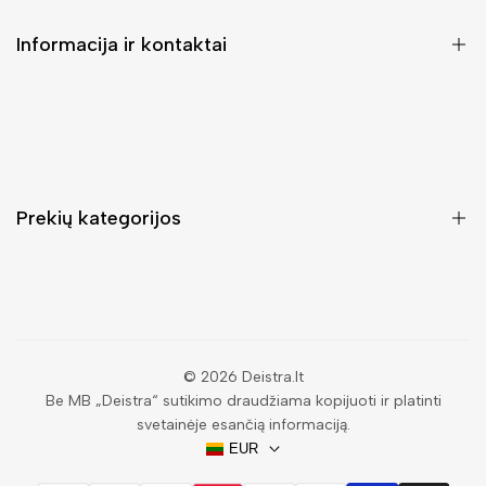
Informacija ir kontaktai
DUK (Dažniausiai užduodami klausimai)
Pristatymas ir grąžinimas
Kontaktai
Prekių kategorijos
Mano paskyra
Pirkimo sąlygos ir taisyklės
Rankinės moterims
Atsisakyti užsakymo
Piniginės moterims
Privatumo politika
Kuprinės moterims
Paieška
© 2026
Deistra.lt
Be MB „Deistra“ sutikimo draudžiama kopijuoti ir platinti
Vyriškos piniginės
svetainėje esančią informaciją.
Papuošalai
EUR
Akiniai nuo saulės vyrams