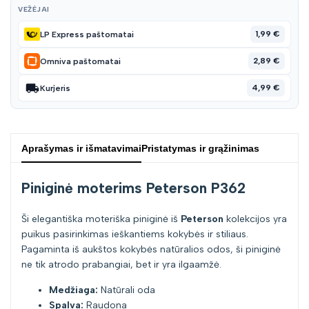
VEŽĖJAI
1,99 €
LP Express paštomatai
2,89 €
Omniva paštomatai
4,99 €
Kurjeris
Aprašymas ir išmatavimai
Pristatymas ir grąžinimas
Piniginė moterims Peterson P362
Ši elegantiška moteriška piniginė iš
Peterson
kolekcijos yra
puikus pasirinkimas ieškantiems kokybės ir stiliaus.
Pagaminta iš aukštos kokybės natūralios odos, ši piniginė
ne tik atrodo prabangiai, bet ir yra ilgaamžė.
Medžiaga:
Natūrali oda
Spalva:
Raudona