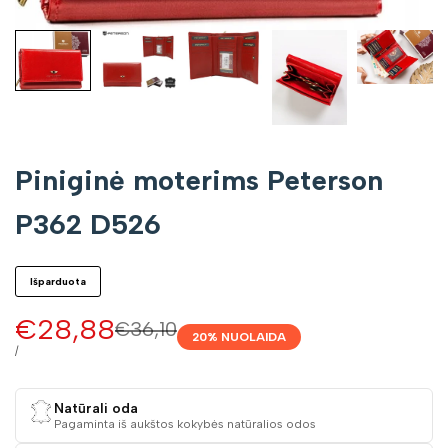
Piniginė moterims Peterson
P362 D526
Išparduota
Pardavimo
€28,88
Įprasta
€36,10
20
% NUOLAIDA
kaina
kaina
VIENETO
/
KAINA
Natūrali oda
Pagaminta iš aukštos kokybės natūralios odos