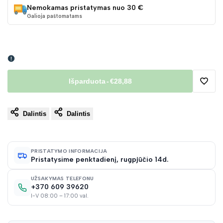
Nemokamas pristatymas nuo 30 €
Galioja paštomatams
Išparduota
-
€28,88
Pridėt
Dalintis
Dalintis
į
norų
PRISTATYMO INFORMACIJA
Pristatysime penktadienį, rugpjūčio 14d.
sąraš
UŽSAKYMAS TELEFONU
+370 609 39620
I-V 08:00 – 17:00 val.