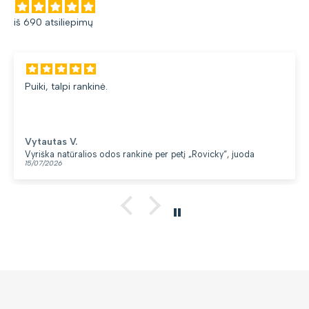
iš 690 atsiliepimų
, talpi rankinė.
Gana
du sk
utas V.
Lore
ka natūralios odos rankinė per petį „Rovicky“, juoda
Kupri
/2026
13/07/