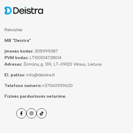
Rekvizitai
MB "Deistra"
Įmonės kodas:
305999387
PVM kodas:
LT100014728014
Adresas:
Žirmūnų g. 139, LT-09120 Vilnius, Lietuva
El. paštas:
info@deistra.lt
Telefono numeris:
+37060939620
Fizinės parduotuvės neturime.
Facebook
Instagramas
Tiktok