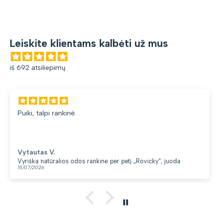
Leiskite klientams kalbėti už mus
iš 692 atsiliepimų
kinė.
Gana patogi ku
du skyriai. 👍
Loreta G.
os odos rankinė per petį „Rovicky“, juoda
Kuprinė moterim
13/07/2026