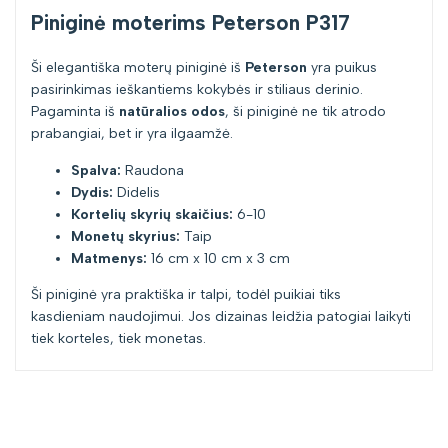
Piniginė moterims Peterson P317
Ši elegantiška moterų piniginė iš
Peterson
yra puikus
pasirinkimas ieškantiems kokybės ir stiliaus derinio.
Pagaminta iš
natūralios odos
, ši piniginė ne tik atrodo
prabangiai, bet ir yra ilgaamžė.
Spalva:
Raudona
Dydis:
Didelis
Kortelių skyrių skaičius:
6-10
Monetų skyrius:
Taip
Matmenys:
16 cm x 10 cm x 3 cm
Ši piniginė yra praktiška ir talpi, todėl puikiai tiks
kasdieniam naudojimui. Jos dizainas leidžia patogiai laikyti
tiek korteles, tiek monetas.