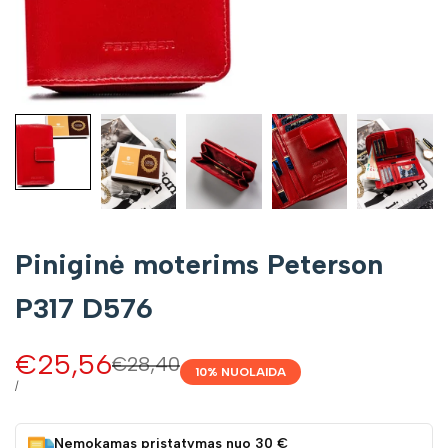
Piniginė moterims Peterson
P317 D576
Pardavimo
€25,56
Įprasta
€28,40
10
% NUOLAIDA
kaina
kaina
VIENETO
/
KAINA
Nemokamas pristatymas nuo 30 €