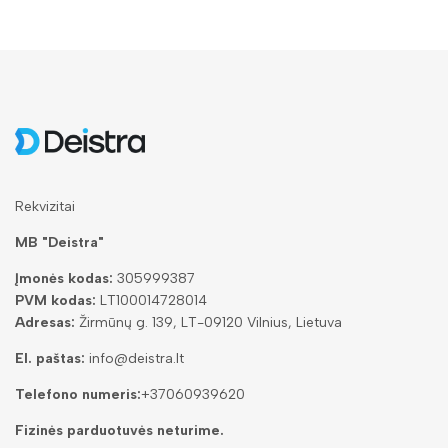
Rekvizitai
MB "Deistra"
Įmonės kodas:
305999387
PVM kodas:
LT100014728014
Adresas:
Žirmūnų g. 139, LT-09120 Vilnius, Lietuva
El. paštas:
info@deistra.lt
Telefono numeris:
+37060939620
Fizinės parduotuvės neturime.