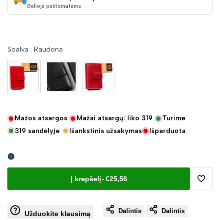
Galioja paštomatams
Spalva
:
Raudona
Mažos atsargos
Mažai atsargų: liko
319
Turime
319
sandėlyje
Išankstinis užsakymas
Išparduota
Į krepšelį
-
€25,56
Pridėt
Dalintis
Dalintis
į
Užduokite klausimą