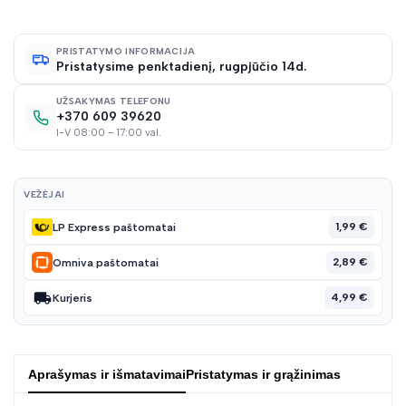
norų
PRISTATYMO INFORMACIJA
Pristatysime penktadienį, rugpjūčio 14d.
sąraš
UŽSAKYMAS TELEFONU
+370 609 39620
I-V 08:00 – 17:00 val.
VEŽĖJAI
1,99 €
LP Express paštomatai
2,89 €
Omniva paštomatai
4,99 €
Kurjeris
Aprašymas ir išmatavimai
Pristatymas ir grąžinimas