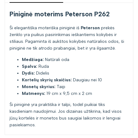
Piniginė moterims Peterson P262
Ši elegantiška moteriška piniginė iš
Peterson
prekės
ženklo yra puikus pasirinkimas ieškantiems kokybės ir
stiliaus. Pagaminta iš aukštos kokybės natūralios odos, ši
piniginė ne tik atrodo prabangiai, bet ir yra ilgaamžė.
Medžiaga:
Natūrali oda
Spalva:
Ruda
Dydis:
Didelis
Kortelių skyrių skaičius:
Daugiau nei 10
Monetų skyrius:
Taip
Matmenys:
19 cm x 9,5 cm x 2 cm
Ši piniginė yra praktiška ir talpi, todėl puikiai tiks
kasdieniam naudojimui. Jos dizainas užtikrina, kad visos
jūsų kortelės ir monetos bus saugiai laikomos ir lengvai
pasiekiamos.