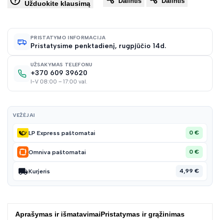
Dalintis
Dalintis
į
Užduokite klausimą
norų
PRISTATYMO INFORMACIJA
Pristatysime penktadienį, rugpjūčio 14d.
sąraš
UŽSAKYMAS TELEFONU
+370 609 39620
I-V 08:00 – 17:00 val.
VEŽĖJAI
0 €
LP Express paštomatai
0 €
Omniva paštomatai
4,99 €
Kurjeris
Aprašymas ir išmatavimai
Pristatymas ir grąžinimas