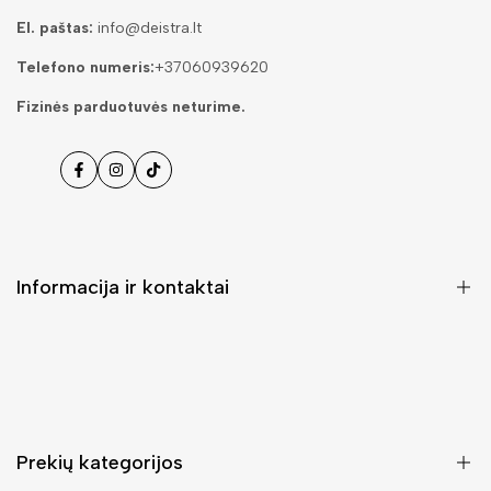
El. paštas:
info@deistra.lt
Telefono numeris:
+37060939620
Fizinės parduotuvės neturime.
Facebook
Instagramas
Tiktok
Informacija ir kontaktai
DUK (Dažniausiai užduodami klausimai)
Pristatymas ir grąžinimas
Kontaktai
Prekių kategorijos
Mano paskyra