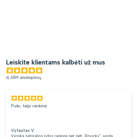
Leiskite klientams kalbėti už mus
iš 689 atsiliepimų
Gana patogi kuprinė. Leng
du skyriai. 👍
Loreta G.
kinė per petį „Rovicky“, juoda
Kuprinė moterims Peterson,