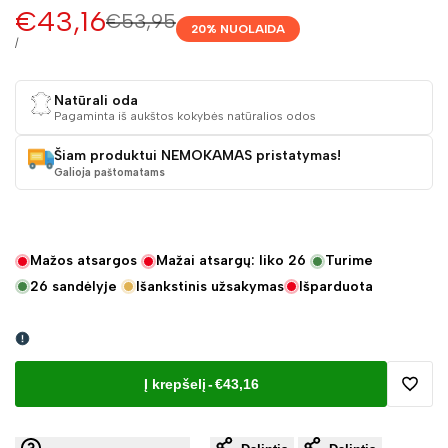
Pardavimo
€43,16
Įprasta
€53,95
20
% NUOLAIDA
kaina
kaina
VIENETO
/
KAINA
Natūrali oda
Pagaminta iš aukštos kokybės natūralios odos
Šiam produktui NEMOKAMAS pristatymas!
Galioja paštomatams
Mažos atsargos
Mažai atsargų: liko
26
Turime
26
sandėlyje
Išankstinis užsakymas
Išparduota
Į krepšelį
-
€43,16
Pridėt