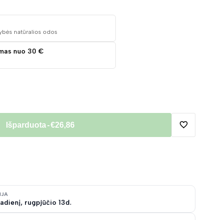
ybės natūralios odos
mas nuo 30 €
Išparduota
-
€26,86
Pridėti
į
norų
IJA
adienį, rugpjūčio 13d.
sąrašą