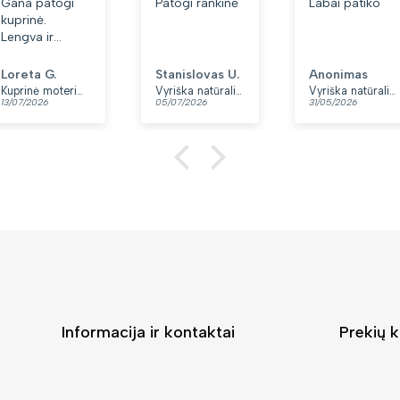
Gana patogi
Patogi rankinė
Labai patiko
kuprinė.
Lengva ir
minkšta.
Patinka, kad
Loreta G.
Stanislovas U.
Anonimas
yra du skyriai.
Kuprinė moterims Peterson, tamsiai mėlyna K12
Vyriška natūralios odos rankinė per petį „Rovicky“, juoda
Vyriška natūralios odos rankinė per petį „Rovicky“, juoda, su užtrauktuku
13/07/2026
05/07/2026
31/05/2026
👍
Informacija ir kontaktai
Prekių k