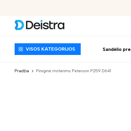
Nemokamas pristatymas nuo 30 EUR
VISOS KATEGORIJOS
Sandėlio pr
Pradžia
Piniginė moterims Peterson P259 D641