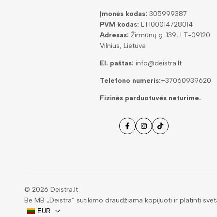
Įmonės kodas:
305999387
PVM kodas:
LT100014728014
Adresas:
Žirmūnų g. 139, LT-09120
Vilnius, Lietuva
El. paštas:
info@deistra.lt
Telefono numeris:
+37060939620
Fizinės parduotuvės neturime.
Facebook
Instagramas
Tiktok
© 2026
Deistra.lt
Be MB „Deistra“ sutikimo draudžiama kopijuoti ir platinti svet
EUR