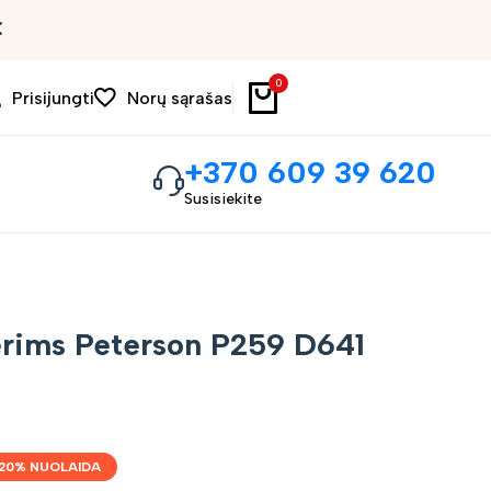
Išpardavimas iki 30%
0
Prisijungti
Norų sąrašas
+370 609 39 620
Susisiekite
erims Peterson P259 D641
20
% NUOLAIDA