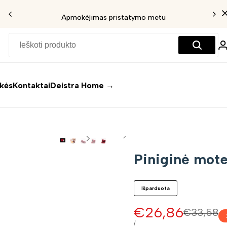
Apmokėjimas pristatymo metu
ekės
Kontaktai
Deistra Home →
Piniginė mot
Išparduota
Pardavimo
€26,86
Įprasta
€33,58
kaina
kaina
VIENETO
/