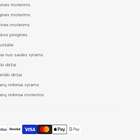
kinės moterims
ginės moterims
rinės moterims
škos piniginės
ošalai
iai nuo saulės vyrams
ški diržai
riški diržai
nų rinkiniai vyrams
nų rinkiniai moterims