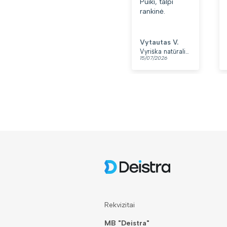
Puiki, talpi
rankinė.
Vytautas V.
Vyriška natūralios odos rankinė per petį „Rovicky“, juoda
15/07/2026
Rekvizitai
MB "Deistra"