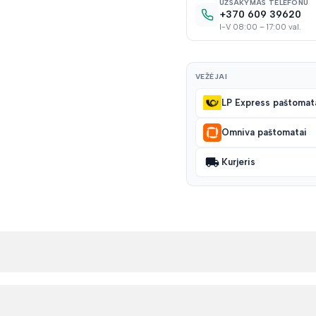
UŽSAKYMAS TELEFONU
+370 609 39620
I-V 08:00 – 17:00 val.
VEŽĖJAI
LP Express paštomat
Omniva paštomatai
Kurjeris