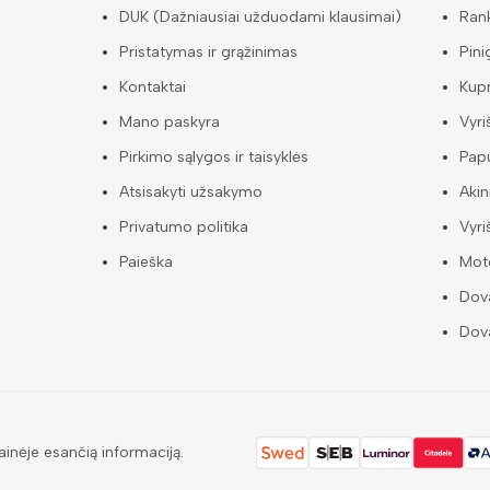
DUK (Dažniausiai užduodami klausimai)
Ran
Pristatymas ir grąžinimas
Pini
Kontaktai
Kup
Mano paskyra
Vyri
Pirkimo sąlygos ir taisyklės
Papu
Atsisakyti užsakymo
Akin
Privatumo politika
Vyri
Paieška
Mote
Dova
Dova
ainėje esančią informaciją.