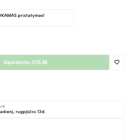
OKAMAS pristatymas!
Išparduota
-
€35,46
Pridėti
į
norų
IJA
adienį, rugpjūčio 13d.
sąrašą