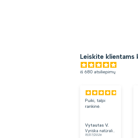
Leiskite klientams 
iš 680 atsiliepimų
Puiki, talpi
Gana patogi
rankinė.
kuprinė.
Lengva ir
minkšta.
Patinka, kad
Vytautas V.
Loreta G.
yra du skyriai.
Vyriška natūralios odos rankinė per petį „Rovicky“, juoda
Kuprinė moterims Peterson, tamsiai mėlyna K12
15/07/2026
13/07/2026
👍