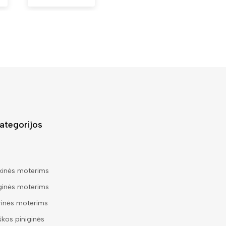
ategorijos
kinės moterims
ginės moterims
rinės moterims
škos piniginės