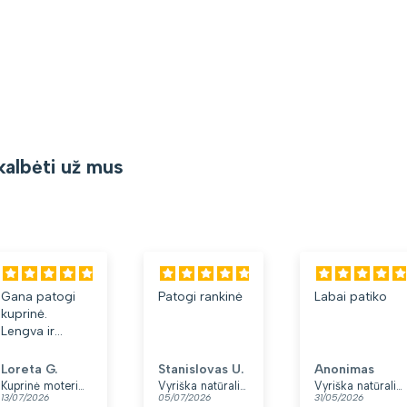
kalbėti už mus
Patogi rankinė
Labai patiko
Puiki dėžutė,
labai patiko
anūkytei. Ači
Stanislovas U.
Anonimas
Daina Z.
Vyriška natūralios odos rankinė per petį „Rovicky“, juoda
Vyriška natūralios odos rankinė per petį „Rovicky“, juoda, su užtrauktuku
05/07/2026
31/05/2026
09/05/2026