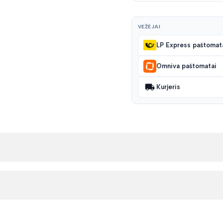
VEŽĖJAI
LP Express paštomat
Omniva paštomatai
Kurjeris