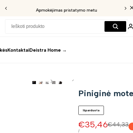
Apmokėjimas pristatymo metu
ekės
Kontaktai
Deistra Home →
Piniginė mot
Išparduota
Pardavimo
€35,46
Įprasta
€44,33
kaina
kaina
VIENETO
/