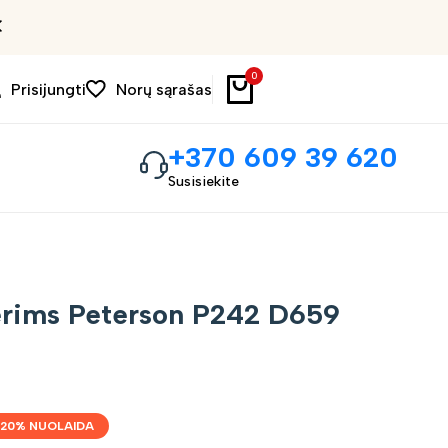
Išpardavimas iki 30%
0
Prisijungti
Norų sąrašas
+370 609 39 620
Susisiekite
erims Peterson P242 D659
20
% NUOLAIDA