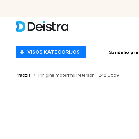
Nemokamas pristatymas nuo 30 EUR
VISOS KATEGORIJOS
Sandėlio pr
Pradžia
Piniginė moterims Peterson P242 D659